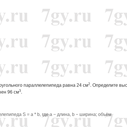
2
оугольного параллелепипеда равна 24 см
. Определите вы
3
вен 96 см
.
пипеда S = а * b, где а − длина, b − ширина; объём