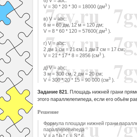
б) V = abc:
3
V = 30 * 20 * 30 = 18000 (дм
)
в) V = abc:
6 м = 60 дм, 12 м = 120 дм;
3
V = 8 * 60 * 120 = 57600( дм
).
г) V = abc:
2 дм 1 см = 21 см, 1 дм 7 см = 17 см;
3
V = 21 * 17 * 8 = 2856 (см
).
д) V = abc:
3 м = 300 см, 2 дм = 20 см;
3
V = 300 * 20 * 15 = 90 000 (см
).
Задание 821
. Площадь нижней грани прям
этого параллелепипеда, если его объём ра
Решение
Формула площади нижней грани параллеле
параллелепипеда
V = a * b * c = S * c