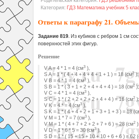
Родительская категория:
ГДЗ решебники п
Категория:
ГДЗ Математика учебник 5 кла
Ответы к параграфу 21. Объем
Задание 819
. Из кубиков с ребром 1 см с
поверхностей этих фигур.
Решение
3
V A = 4 * 1 = 4 (см
),
2
S A = 1 * ( 4 + 4 + 4 + 4 + 1 + 1 ) = 18 (см
);
3
V B = 4 * 1 = 4 (см
),
2
S B = 1 * ( 3 + 1 + 2 + 4 + 4 + 4 ) = 18 (см
);
3
V C = 4 * 1 = 4 (см
),
2
S C = 1 * ( 2 + 2 + 2 + 2 + 4 + 4 ) = 16 (см
)
3
V K = 4 * = 4 (см
),
S K = 1 * ( 4 + 4 + 2 + 1 + 3 + 1 + 3 ) = 18 (с
3
V M = 1 * 7 = 7 (см
),
2
V M = 1 * ( 4 + 7 + 2 + 2 + 7 + 6 ) = 28 (см
)
3
V D = 1 * 6 * 5 = 30 (см
),
S D = 1 * ( 15 + 15 + 10 + 10 + 6 + 6 ) = 62 