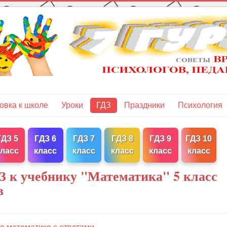
овка к школе
Уроки
ГДЗ
Праздники
Психология
ГДЗ 5
ГДЗ 6
ГДЗ 7
ГДЗ 8
ГДЗ 9
ГДЗ 10
класс
класс
класс
класс
класс
класс
З к учебнику "Математика" 5 класс
в