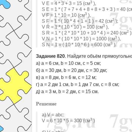
3
V E = 4 * 3 + 3 = 15 (см
),
S E = 1 * ( 7 + 7 + 4 + 8 + 8 + 3 + 3 ) = 40 (с
3
V F = 1 * 10 = 10 (см
),
2
S F = 1 * ( 10 * 4 + 1 + 1 ) = 42 (см
);
3
V R = 1 * ( 10 * 10 ) = 100 (см
),
2
S R = 1 * ( 2 * 10 * 10 + 10 * 4 ) = 240 (см
)
3
V N = 1 * ( 10 * 10 * 10 ) = 1000 (см
),
3
S N = 1 = ( 10 * 10 * 6 ) = 600 (см
).
Задание 820
. Найдите объём прямоугольн
а) а = 6 см, b = 10 см, с = 5 см;
б) а = 30 дм, b = 20 дм, с = 30 дм;
в) а = 8 дм, b = 6 м, с = 12 м;
г) а = 2 дм 1 см, b = 1 дм 7 см, с = 8 см;
д) а = 3 м, b = 2 дм, с = 15 см.
Решение
а) V = abc:
3
V = 6 * 10 * 5 = 300 (см
)