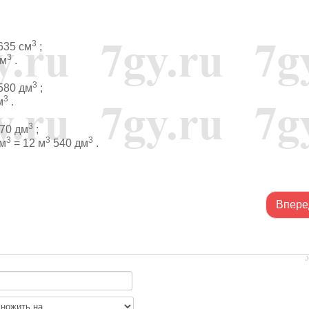
3
635 см
;
3
см
.
3
580 дм
;
3
м
.
3
70 дм
;
3
3
3
см
= 12 м
540 дм
.
Впере
J