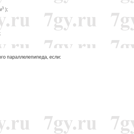
3
м
);
;
ого параллелепипеда, если: