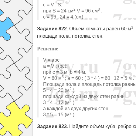
c = V : S;
2
3
при S = 24 см
V = 96 см
,
с = 96 : 24 = 4 (см)
3
Задание 822.
Объём комнаты равен 60 м
.
площади пола, потолка, стен.
Решение
V = abc
a = V : (bc);
при с = 3 м, b = 4 м,
3
V = 60 м
; а = 60 : ( 3 * 4 ) = 60 : 12 = 5 м .
Площади пола и площадь потолка равны
2
5 * 4 = 20 (м
),
площади каждой из двух стен равны
2
3 * 4 = 12 (м
),
а каждой из двух других стен
2
3 * 5 = 15 (м
).
Задание 823
. Найдите объём куба, ребро ко