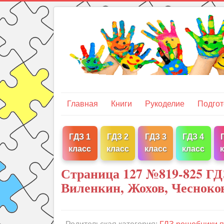
Главная
Книги
Рукоделие
Подгот
ГДЗ 1
ГДЗ 2
ГДЗ 3
ГДЗ 4
класс
класс
класс
класс
Страница 127 №819-825 ГД
Виленкин, Жохов, Чесноко