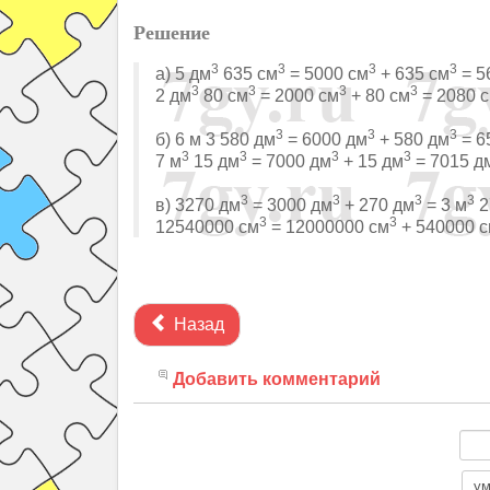
Решение
3
3
3
3
а) 5 дм
635 см
= 5000 см
+ 635 см
= 5
3
3
3
3
2 дм
80 см
= 2000 см
+ 80 см
= 2080 
3
3
3
б) 6 м 3 580 дм
= 6000 дм
+ 580 дм
= 6
3
3
3
3
7 м
15 дм
= 7000 дм
+ 15 дм
= 7015 д
3
3
3
3
в) 3270 дм
= 3000 дм
+ 270 дм
= 3 м
2
3
3
12540000 см
= 12000000 см
+ 540000 
Назад
Добавить комментарий