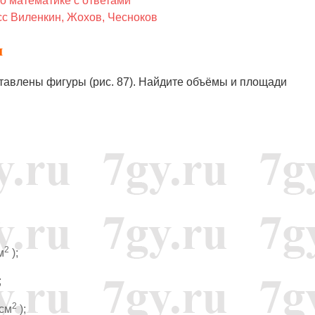
о математике с ответами
сс Виленкин, Жохов, Чесноков
ы
оставлены фигуры (рис. 87). Найдите объёмы и площади
;
2
м
);
;
2
(см
);