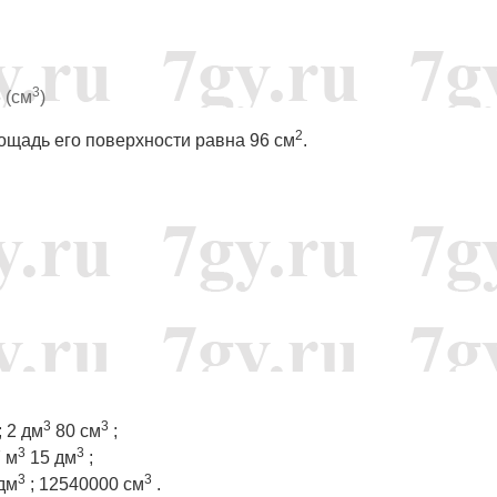
3
 (см
)
2
лощадь его поверхности равна 96 см
.
3
3
; 2 дм
80 см
;
3
3
7 м
15 дм
;
3
3
 дм
; 12540000 см
.