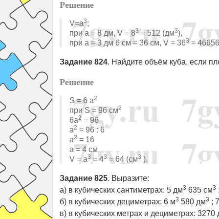
Решение
3
V=а
;
3
3
при а = 8 дм, V = 8
= 512 (дм
),
3
при а = 3 дм 6 см = 36 см, V = 36
= 46656
Задание 824
. Найдите объём куба, если п
Решение
2
S = 6 а
2
при S = 96 см
2
6а
= 96
2
а
= 96 : 6
2
а
= 16
а = 4 см
3
3
3
V = а
= 4
= 64 (см
).
Задание 825
. Выразите:
3
3
а) в кубических сантиметрах: 5 дм
635 см
3
3
б) в кубических дециметрах: 6 м
580 дм
; 
в) в кубических метрах и дециметрах: 3270