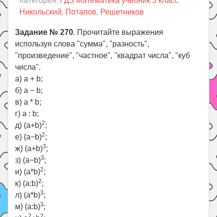
Категория:
ГДЗ Математика учебник 5 класс
Праздники
Никольский, Потапов, Решетников
Психология
Задание № 270
. Прочитайте выражения
Летом!
используя слова "сумма", "разность",
Поиск
"произведение", "частное", "квадрат числа", "куб
числа".
а) a + b;
б) a − b;
в) a * b;
г) a : b;
2
д) (a+b)
;
2
е) (a−b)
;
3
ж) (a+b)
;
3
з) (a−b)
;
2
и) (a*b)
;
2
к) (a:b)
;
3
л) (a*b)
;
3
м) (a:b)
;
2
2