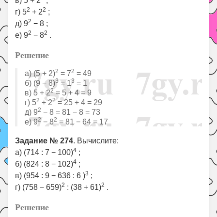
в) 5 + 2
;
2
2
г) 5
+ 2
;
2
д) 9
− 8 ;
2
2
е) 9
− 8
.
Решение
2
2
а) (5 + 2)
= 7
= 49
3
3
б) (9 − 8)
= 1
= 1
2
в) 5 + 2
= 5 + 4 = 9
2
2
г) 5
+ 2
= 25 + 4 = 29
2
д) 9
− 8 = 81 − 8 = 73
2
2
е) 9
− 8
= 81 − 64 = 17
Задание № 274
. Вычислите:
4
а) (714 : 7 − 100)
;
4
б) (824 : 8 − 102)
;
3
в) (954 : 9 − 636 : 6 )
;
2
2
г) (758 − 659)
: (38 + 61)
.
Решение