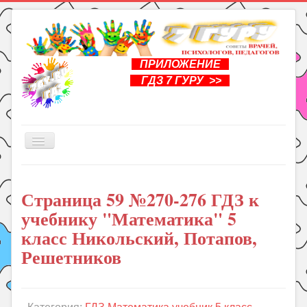
ПРИЛОЖЕНИЕ
ГДЗ 7 ГУРУ >>
Включить/
выключить
навигацию
Главная
Страница 59 №270-276 ГДЗ к
Книги
учебнику "Математика" 5
Рукоделие
класс Никольский, Потапов,
Подготовка к школе
Решетников
Уроки
ГДЗ