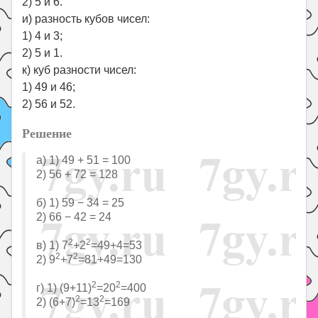
2) 5 и 6.
и) разность кубов чисел:
1) 4 и 3;
2) 5 и 1.
к) куб разности чисел:
1) 49 и 46;
2) 56 и 52.
Решение
а) 1) 49 + 51 = 100
2) 56 + 72 = 128
б) 1) 59 − 34 = 25
2) 66 − 42 = 24
2
2
в) 1) 7
+2
=49+4=53
2
2
2) 9
+7
=81+49=130
2
2
г) 1) (9+11)
=20
=400
2
2
2) (6+7)
=13
=169