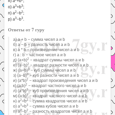
н) a
+b
;
3
3
о) a
+b
;
2
2
п) a
−b
;
3
3
р) a
−b
.
Ответы от 7 гуру
а) a + b − сумма чисел a и b
б) a − b − разность чисел a и b
в) a * b − произведение чисел a и b
г) a : b − частное чисел a и b
2
д) (a+b)
− квадрат суммы чисел a и b
2
е) (a−b)
− квадрат разности чисел a и b
3
ж) (a+b)
− куб суммы чисел a и b
3
з) (a−b)
− куб разности чисел a и b
2
и) (a*b)
− квадрат произведения чисел a и b
2
к) (a:b)
− квадрат частного чисел a и b
3
л) (a*b)
− куб произведения чисел a и b
3
м) (a:b)
− квадрат частного чисел a и b
2
2
н) a
+b
− сумма квадратов чисел a и b
3
3
о) a
+b
− сумма кубов чисел a и b
2
2
п) a
−b
− разность квадратов чисел a и b