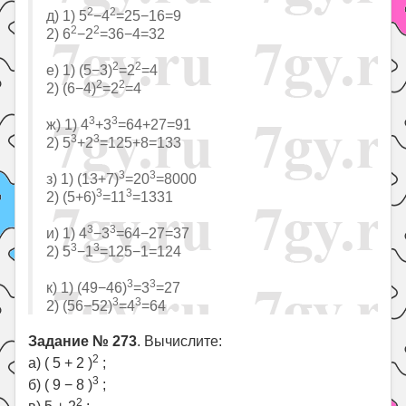
2
2
д) 1) 5
−4
=25−16=9
2
2
2) 6
−2
=36−4=32
2
2
е) 1) (5−3)
=2
=4
2
2
2) (6−4)
=2
=4
3
3
ж) 1) 4
+3
=64+27=91
3
3
2) 5
+2
=125+8=133
3
3
з) 1) (13+7)
=20
=8000
3
3
2) (5+6)
=11
=1331
3
3
и) 1) 4
−3
=64−27=37
3
3
2) 5
−1
=125−1=124
3
3
к) 1) (49−46)
=3
=27
3
3
2) (56−52)
=4
=64
Задание № 273
. Вычислите:
2
а) ( 5 + 2 )
;
3
б) ( 9 − 8 )
;
2