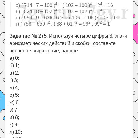
4
4
4
а) ( 714 : 7 − 100 )
= ( 102 − 100 )
= 2
= 16
4
4
4
б) ( 824 : 8 − 102 )
= ( 103 − 102 )
= 1
= 1
3
3
3
в) ( 954 : 9 − 636 : 6 )
= ( 106 − 106 )
= 0
= 0
2
2
2
2
г) ( 758 − 659 )
: ( 38 + 61 )
= 99
: 99
= 1
Задание № 275
. Используя четыре цифры 3, знаки
арифметических действий и скобки, составьте
числовое выражение, равное:
а) 0;
б) 1;
в) 2;
г) 3;
д) 4;
е) 5;
ж) 6;
з) 7;
и) 8;
к) 9;
л) 10;