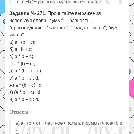
3
3
р) a
−b
− разность кубов чисел a и b
Задание № 271
. Прочитайте выражения
используя слова "сумма", "разность",
"произведение", "частное", "квадрат числа", "куб
числа".
а) a : (b + c);
б) a : b + c;
в) a * b − c;
г) a * (b − c);
д) a * (b − c : d);
е) a * b − c : d;
ж) a * (b − c) : d;
з) (a * b − c) : d;
и) a * b + c : d.
Ответы
а) a : (b + c) − частное числа a и суммы чисел b и
c