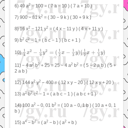
2
6) 49 a
− 100 = ( 7 a − 10 ) ( 7 a + 10 )
2
7) 900 − 81 k
= ( 30 − 9 k ) ( 30 + 9 k )
2
2
8) 16 x
− 121 y
= ( 4 x − 11 y ) ( 4 x + 11 y )
2
2
9) b
c
− 1 = ( b c − 1 ) ( b c + 1 )
1
4
x
2
−
1
9
y
2
=
(
1
2
x
−
1
3
y
)
(
1
2
x
+
1
3
y
)
1
1
1
1
1
1
2
2
−
=
(
−
)
(
+
)
10)
x
y
x
y
x
y
2
2
4
3
3
9
2
2
2
2
11) − 4 a
b
+ 25 = 25 − 4 a
b
= ( 5 − 2 a b ) ( 5 +
2 a b )
2
2
12) 144 x
y
− 400 = ( 12 x y − 20 ) ( 12 x y + 20 )
2
2
2
13) a
b
c
− 1 = ( a b c − 1 ) ( a b c + 1 )
2
2
14) 100 a
− 0, 01 b
= ( 10 a − 0, 1 b ) ( 10 a + 0, 1
b )
4
2
2
2
15) a
− b
= ( a
− b ) ( a
+ b )