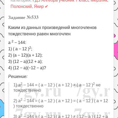
Категория:
ГДЗ Алгебра учебник 7 класс Мерзляк,
Праздники
Полонский, Якир ✔
Психология
Задание №533
Летом!
Каким из данных произведений многочленов
Поиск
тождественно равен многочлен
2
a
− 144:
2
1) ( a − 12 )
;
2) (a − 12)(a + 12);
3) (12 − a)(12 + a);
4) (12 − a)(−12 − a)?
Решение:
2
2
1) a
− 144 = ( a − 12 ) ( a + 12 ) ≠ ( a − 12 )
не
тождественно
2
2) a
− 144 = ( a − 12 ) ( a + 12 ) = ( a − 12 ) ( a + 12
) тождественно
2
3) a
− 144 = ( a − 12 ) ( a + 12 ) ≠ ( 12 − a ) ( 12 + a