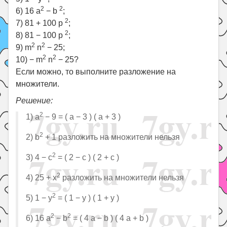
2
2
6) 16 a
− b
;
2
7) 81 + 100 p
;
2
8) 81 − 100 p
;
2
2
9) m
n
− 25;
2
2
10) − m
n
− 25?
Если можно, то выполните разложение на
множители.
Решение:
2
1) a
− 9 = ( a − 3 ) ( a + 3 )
2
2) b
+ 1 разложить на множители нельзя
2
3) 4 − c
= ( 2 − с ) ( 2 + с )
2
4) 25 + x
разложить на множители нельзя
2
5) 1 − y
= ( 1 − y ) ( 1 + y )
2
2
6) 16 a
− b
= ( 4 a − b ) ( 4 a + b )