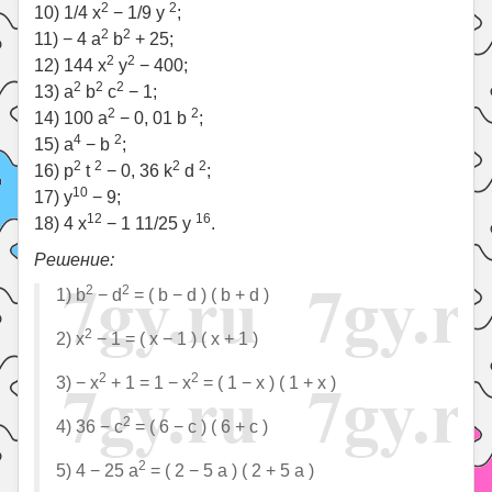
2
2
10) 1/4 x
− 1/9 y
;
2
2
11) − 4 a
b
+ 25;
2
2
12) 144 x
y
− 400;
2
2
2
13) a
b
c
− 1;
2
2
14) 100 a
− 0, 01 b
;
4
2
15) a
− b
;
2
2
2
2
16) p
t
− 0, 36 k
d
;
10
17) y
− 9;
12
16
18) 4 x
− 1 11/25 y
.
Решение:
2
2
1) b
− d
= ( b − d ) ( b + d )
2
2) x
− 1 = ( x − 1 ) ( x + 1 )
2
2
3) − x
+ 1 = 1 − x
= ( 1 − x ) ( 1 + x )
2
4) 36 − c
= ( 6 − c ) ( 6 + c )
2
5) 4 − 25 a
= ( 2 − 5 a ) ( 2 + 5 a )