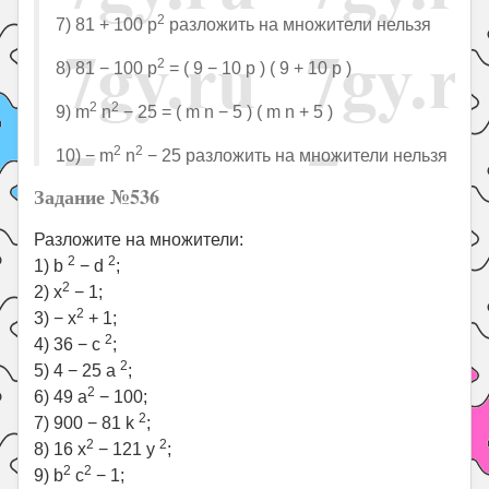
2
7) 81 + 100 p
разложить на множители нельзя
2
8) 81 − 100 p
= ( 9 − 10 p ) ( 9 + 10 p )
2
2
9) m
n
− 25 = ( m n − 5 ) ( m n + 5 )
2
2
10) − m
n
− 25 разложить на множители нельзя
Задание №536
Разложите на множители:
2
2
1) b
− d
;
2
2) x
− 1;
2
3) − x
+ 1;
2
4) 36 − c
;
2
5) 4 − 25 a
;
2
6) 49 a
− 100;
2
7) 900 − 81 k
;
2
2
8) 16 x
− 121 y
;
2
2
9) b
c
− 1;