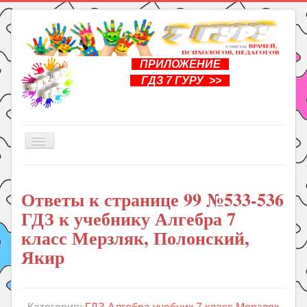
ПРИЛОЖЕНИЕ
ГДЗ 7 ГУРУ >>
Включить/
выключить
навигацию
Главная
Ответы к странице 99 №533-536
Книги
ГДЗ к учебнику Алгебра 7
Рукоделие
класс Мерзляк, Полонский,
Подготовка к школе
Якир
Уроки
ГДЗ