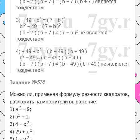
( b − 7 ) ( b + 7 ) = ( b − 7 ) ( b + 7 ) является
тождеством
2
2
3) − 49 + b
= ( 7 − b )
2
2
b
− 49 = ( 7 − b )
2
( b − 7 ) ( b + 7 ) ≠ ( 7 − b )
не является
тождеством
2
4) − 49 + b
= ( b − 49 ) ( b + 49 )
2
b
− 49 = ( b − 49 ) ( b + 49 )
( b − 7 ) ( b + 7 ) ≠ ( b − 49 ) ( b + 49 ) не является
тождеством
Задание №535
Можно ли, применяя формулу разности квадратов,
разложить на множители выражение:
2
1) a
− 9;
2
2) b
+ 1;
2
3) 4 − c
;
2
4) 25 + x
;
2
5) 1 − y
;