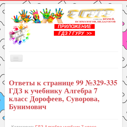
ПРИЛОЖЕНИЕ
ГДЗ 7 ГУРУ >>
Включить/
выключить
навигацию
Главная
Ответы к странице 99 №329-335
Книги
ГДЗ к учебнику Алгебра 7
Рукоделие
класс Дорофеев, Суворова,
Подготовка к школе
Бунимович
Уроки
ГДЗ