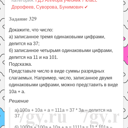
Категория:
ГДЗ Алгебра учебник 7 класс
Праздники
Дорофеев, Суворова, Бунимович ✔
Психология
Задание 329
Летом!
Докажите, что число:
Поиск
а) записанное тремя одинаковыми цифрами,
делится на 37;
б) записанное четырьмя одинаковыми цифрами,
делится на 11 и на 101.
Подсказка.
Представьте число в виде суммы разрядных
слагаемых. Например, число, записанное двумя
одинаковыми цифрами, можно представить в виде
10a + a.
Решение
а) 100a + 10a + a = 111a = 37 * 3a − делится на
37.
б) 1000a + 100a + 10a + a = 1111a = 11 * 101a −