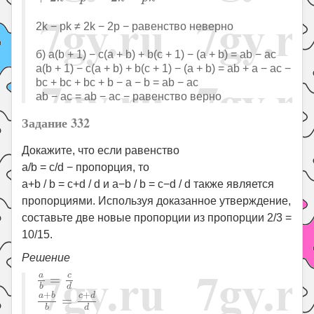
2k − pk ≠ 2k − 2p − равенство неверно
б) a(b + 1) − c(a + b) + b(c + 1) − (a + b) = ab − ac
a(b + 1) − c(a + b) + b(c + 1) − (a + b) = ab + a − ac −
bc + bc + bc + b − a − b = ab − ac
ab − ac = ab − ac − равенство верно
Задание 332
Докажите, что если равенство
a/b = c/d − пропорция, то
a+b / b = c+d / d и a−b / b = c−d / d также является
пропорциями. Используя доказанное утверждение,
составьте две новые пропорции из пропорции 2/3 =
10/15.
Решение
a
b
=
c
d
c
a
=
d
b
a
+
b
b
=
c
+
d
d
+
+
a
b
c
d
=
d
b