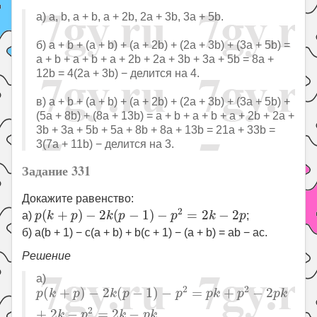
а) a, b, a + b, a + 2b, 2a + 3b, 3a + 5b.
б) a + b + (a + b) + (a + 2b) + (2a + 3b) + (3a + 5b) =
a + b + a + b + a + 2b + 2a + 3b + 3a + 5b = 8a +
12b = 4(2a + 3b) − делится на 4.
в) a + b + (a + b) + (a + 2b) + (2a + 3b) + (3a + 5b) +
(5a + 8b) + (8a + 13b) = a + b + a + b + a + 2b + 2a +
3b + 3a + 5b + 5a + 8b + 8a + 13b = 21a + 33b =
3(7a + 11b) − делится на 3.
Задание 331
Докажите равенство:
p
(
k
+
p
)
−
2
k
(
p
−
1
)
−
p
2
=
2
k
−
2
p
2
(
+
)
−
2
(
−
1
)
−
=
2
−
2
а)
p
k
p
k
p
p
k
p
;
б) a(b + 1) − c(a + b) + b(c + 1) − (a + b) = ab − ac.
Решение
а)
p
(
k
+
p
)
−
2
k
(
p
−
1
)
−
p
2
=
p
k
+
p
2
−
2
p
k
+
2
k
−
p
2
=
2
k
−
p
2
2
(
+
)
−
2
(
−
1
)
−
=
+
−
2
p
k
p
k
p
p
p
k
p
p
k
2
+
2
−
=
2
−
k
p
k
p
k