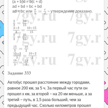
(a + b)d = b(c + d)
ad + bd = bc + bd
a
b
=
c
d
c
a
=
ad = bc или
− утверждение доказано.
d
b
2
3
=
10
15
10
2
=
3
15
2
+
3
3
=
10
+
15
15
2
+
3
10
+
15
=
3
15
5
3
=
25
15
5
25
=
3
15
15
3
=
10
2
15
10
=
2
3
15
+
3
3
=
10
+
2
2
15
+
3
10
+
2
=
2
3
18
3
=
12
2
18
12
=
2
3
Задание 333
Автобус прошел расстояние между городами,
равное 200 км, за 5 ч. За первый час пути он
прошел x км, за второй − на 20 км меньше, а за
третий − путь, в 1,5 раза больший, чем за
предыдущий час. Сколько километров прошел