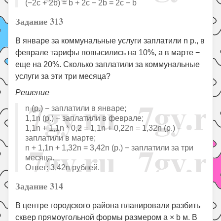
(−2c + 2b) = b + 2c − 2b = 2c − b
Задание 313
В январе за коммунальные услуги заплатили n р., в
феврале тарифы повысились на 10%, а в марте −
еще на 20%. Сколько заплатили за коммунальные
услуги за эти три месяца?
Решение
n (р.) − заплатили в январе;
1,1n (р.) − заплатили в феврале;
1,1n + 1,1n * 0,2 = 1,1n + 0,22n = 1,32n (р.) −
заплатили в марте;
n + 1,1n + 1,32n = 3,42n (р.) − заплатили за три
месяца.
Ответ: 3,42n рублей.
Задание 314
В центре городского района планировали разбить
сквер прямоугольной формы размером a × b м. В