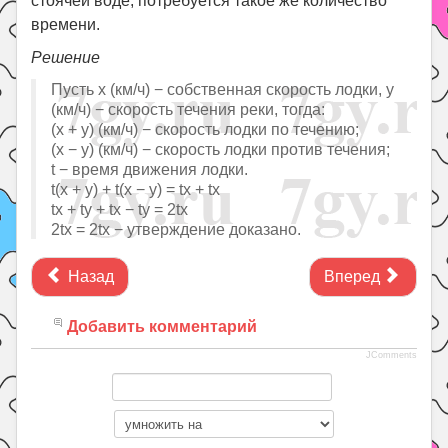
стоячей воде, потребуется такое же количество
времени.
Решение
Пусть x (км/ч) − собственная скорость лодки, y
(км/ч) − скорость течения реки, тогда:
(x + y) (км/ч) − скорость лодки по течению;
(x − y) (км/ч) − скорость лодки против течения;
t − время движения лодки.
t(x + y) + t(x − y) = tx + tx
tx + ty + tx − ty = 2tx
2tx = 2tx − утверждение доказано.
Назад
Вперед
Добавить комментарий
JComments