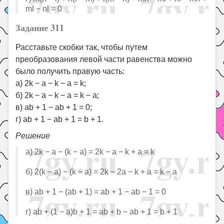
ml − nl = 0
Задание 311
Расставьте скобки так, чтобы путем
преобразования левой части равенства можно
было получить правую часть:
а) 2k − a − k − a = k;
б) 2k − a − k − a = k − a;
в) ab + 1 − ab + 1 = 0;
г) ab + 1 − ab + 1 = b + 1.
Решение
а) 2k − a − (k − a) = 2k − a − k + a = k
б) 2(k − a) − (k − a) = 2k − 2a − k + a = k − a
в) ab + 1 − (ab + 1) = ab + 1 − ab − 1 = 0
г) ab + (1 − a)b + 1 = ab + b − ab + 1 = b + 1