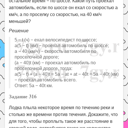
остальное время − по шоссе. Какой путь проехал
автомобиль, если по шоссе он ехал со скоростью a
км/ч, а по проселку со скоростью, на 40 км/ч
меньшей?
Решение
5 − t (ч) − ехал велосипедист по шоссе;
a(5 − t) (км) − проехал автомобиль по шоссе;
a − 40 (км/ч) − скорость автомобиля по
проселочной дороге;
(a − 40)t (км) − проехал автомобиль по
проселочной дороге, тогда:
a(5 − t) + (a − 40)t = 5a − at + at − 40t = 5a − 40t (км)
− проехал автомобиль всего.
Ответ: 5a − 40t км.
Задание 316
Лодка плыла некоторое время по течению реки и
столько же времени против течения. Докажите, что
для того, чтобы проплыть такое же расстояние в