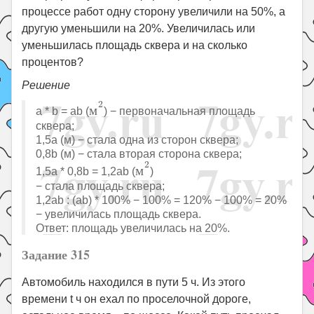
процессе работ одну сторону увеличили на 50%, а
другую уменьшили на 20%. Увеличилась или
уменьшилась площадь сквера и на сколько
процентов?
Решение
м
2
2
м
a * b = ab (
) − первоначальная площадь
сквера;
1,5a (м) − стала одна из сторон сквера;
0,8b (м) − стала вторая сторона сквера;
м
2
2
м
1,5a * 0,8b = 1,2ab (
)
− стала площадь сквера;
1,2ab : (ab) * 100% − 100% = 120% − 100% = 20%
− увеличилась площадь сквера.
Ответ: площадь увеличилась на 20%.
Задание 315
Автомобиль находился в пути 5 ч. Из этого
времени t ч он ехал по проселочной дороге,