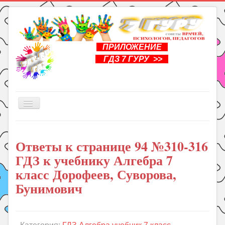
ПРИЛОЖЕНИЕ
ГДЗ 7 ГУРУ >>
Включить/
выключить
навигацию
Главная
Ответы к странице 94 №310-316
Книги
ГДЗ к учебнику Алгебра 7
Рукоделие
класс Дорофеев, Суворова,
Подготовка к школе
Бунимович
Уроки
ГДЗ