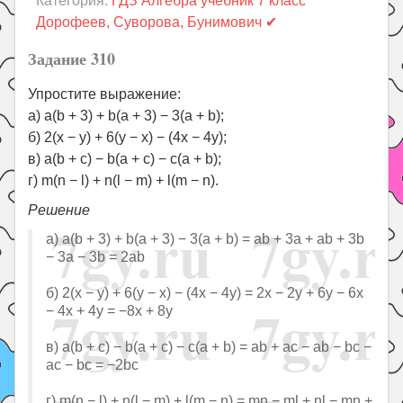
Категория:
ГДЗ Алгебра учебник 7 класс
Праздники
Дорофеев, Суворова, Бунимович ✔
Психология
Задание 310
Летом!
Упростите выражение:
Поиск
а) a(b + 3) + b(a + 3) − 3(a + b);
б) 2(x − y) + 6(y − x) − (4x − 4y);
в) a(b + c) − b(a + c) − c(a + b);
г) m(n − l) + n(l − m) + l(m − n).
Решение
а) a(b + 3) + b(a + 3) − 3(a + b) = ab + 3a + ab + 3b
− 3a − 3b = 2ab
б) 2(x − y) + 6(y − x) − (4x − 4y) = 2x − 2y + 6y − 6x
− 4x + 4y = −8x + 8y
в) a(b + c) − b(a + c) − c(a + b) = ab + ac − ab − bc −
ac − bc = −2bc
г) m(n − l) + n(l − m) + l(m − n) = mn − ml + nl − mn +