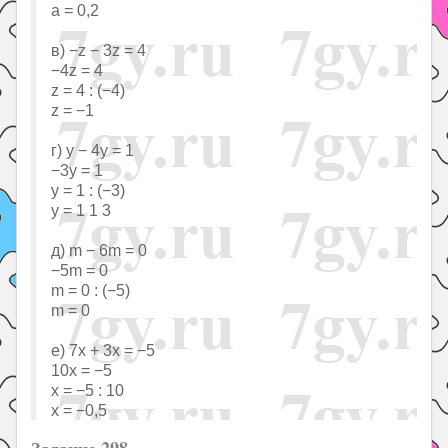
a = 0,2
в) −z − 3z = 4
−4z = 4
z = 4 : (−4)
z = −1
г) y − 4y = 1
−3y = 1
y = 1 : (−3)
y = 1 1 3
д) m − 6m = 0
−5m = 0
m = 0 : (−5)
m = 0
е) 7x + 3x = −5
10x = −5
x = −5 : 10
x = −0,5