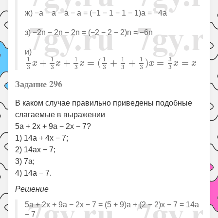
ж) −a − a − a − a = (−1 − 1 − 1 − 1)a = −4a
з) −2n − 2n − 2n = (−2 − 2 − 2)n = −6n
и)
1
3
x
+
1
3
x
+
1
3
x
=
(
1
3
+
1
3
+
1
3
)
x
=
3
3
x
=
x
3
1
1
1
1
1
1
+
+
=
(
+
+
)
=
=
x
x
x
x
x
x
3
3
3
3
3
3
3
Задание 296
В каком случае правильно приведены подобные
слагаемые в выражении
5a + 2x + 9a − 2x − 7?
1) 14a + 4x − 7;
2) 14ax − 7;
3) 7a;
4) 14a − 7.
Решение
5a + 2x + 9a − 2x − 7 = (5 + 9)a + (2 − 2)x − 7 = 14a
− 7