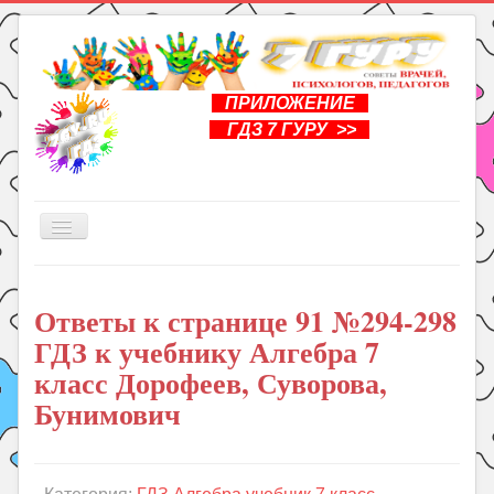
ПРИЛОЖЕНИЕ
ГДЗ 7 ГУРУ >>
Включить/
выключить
навигацию
Главная
Ответы к странице 91 №294-298
Книги
ГДЗ к учебнику Алгебра 7
Рукоделие
класс Дорофеев, Суворова,
Подготовка к школе
Бунимович
Уроки
ГДЗ