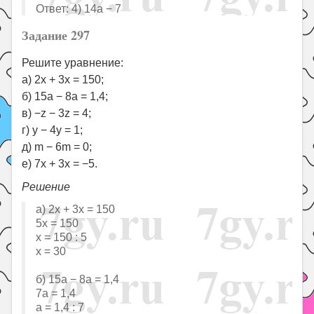
Ответ: 4) 14a − 7
Задание 297
Решите уравнение:
а) 2x + 3x = 150;
б) 15a − 8a = 1,4;
в) −z − 3z = 4;
г) y − 4y = 1;
д) m − 6m = 0;
е) 7x + 3x = −5.
Решение
а) 2x + 3x = 150
5x = 150
x = 150 : 5
x = 30
б) 15a − 8a = 1,4
7a = 1,4
a = 1,4 : 7