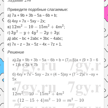
Задание 298
Приведите подобные слагаемые:
а) 7a + 9b + 3b − 5a − 6b + b;
б) 4xy + 7x − 5xy − 2x;
12
m
2
−
10
−
15
m
2
+
4
m
2
2
2
2
12
−
10
−
15
+
4
в)
m
m
m
;
3
y
2
−
y
+
4
y
2
−
2
y
+
3
y
2
2
3
−
+
4
−
2
+
3
г)
y
y
y
y
y
;
д) abc − bc + 2abc + 3bc − 4abc;
е) 7x − z − 3x − 5z − 4x − 7z + 1.
Решение
а) 7a + 9b + 3b − 5a − 6b + b = (7 − 5)a + (9 + 3 − 6
+ 1)b = 2a + 7b
б) 4xy + 7x − 5xy − 2x = (4 − 5)xy + (7 − 2)x = −xy +
5x
в)
12
m
2
−
10
−
15
m
2
+
4
m
2
=
(
12
−
15
+
4
)
m
2
−
10
=
m
2
2
2
2
12
−
10
−
15
+
4
m
m
m
2
2
=
(
12
−
15
+
4
)
−
10
=
−
10
m
m