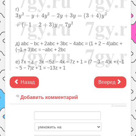
г)
3
y
2
−
y
+
4
y
2
−
2
y
+
3
y
=
(
3
+
4
)
y
2
+
(
−
1
−
2
+
3
)
y
=
7
y
2
2
2
2
3
−
+
4
−
2
+
3
=
(
3
+
4
)
y
y
y
y
y
y
2
+
(
−
1
−
2
+
3
)
=
7
y
y
д) abc − bc + 2abc + 3bc − 4abc = (1 + 2 − 4)abc +
(−1 + 3)bc = −abc + 2bc
е) 7x − z − 3x − 5z − 4x − 7z + 1 = (7 − 3 − 4)x + (−1
− 5 − 7)z + 1 = −13z + 1
Назад
Вперед
Добавить комментарий
JComments