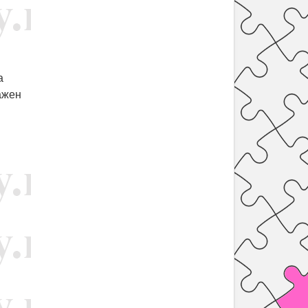
а
ажен