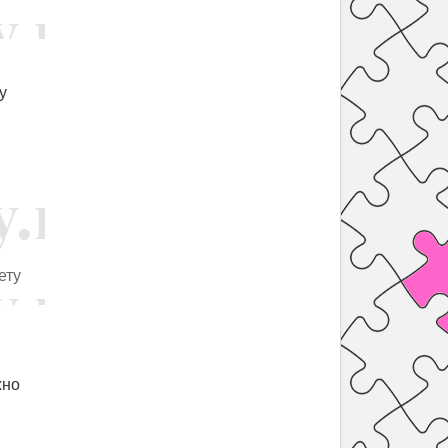
у
ету
жно