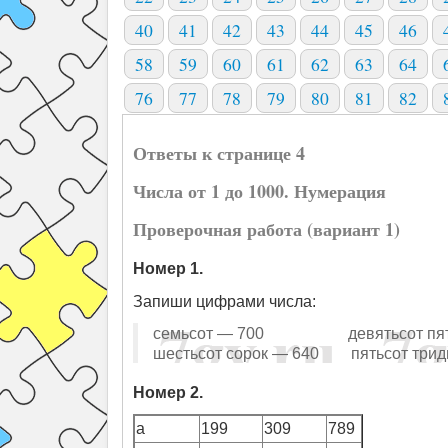
40
41
42
43
44
45
46
58
59
60
61
62
63
64
76
77
78
79
80
81
82
Ответы к странице 4
Числа от 1 до 1000. Нумерация
Проверочная работа (вариант 1)
Номер 1.
Запиши цифрами числа:
семьсот — 700 девятьсот пять
шестьсот сорок — 640 пятьсот трид
Номер 2.
a
199
309
789