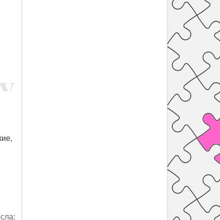
кие,
сла: