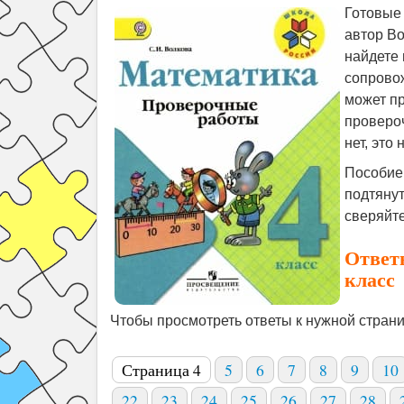
Готовые
автор Во
найдете 
сопровож
может пр
провероч
нет, это
Пособие 
подтянут
сверяйте
Ответ
класс
Чтобы просмотреть ответы к нужной страни
Страница 4
5
6
7
8
9
10
22
23
24
25
26
27
28