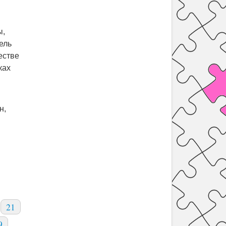
ы,
ель
естве
ках
н,
21
9