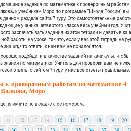
 домашние задания по математике к проверочным работам,
лкова, к учебникам Моро по программе "Школа России" вы
в данном разделе сайта 7 гуру. Это самостоятельные работ
дающие ученика четвертого класса весь учебный год. Учит
осто распечатывать задания из этой тетради и давать в кач
ной работы на уроке, так что, если у вас этой тетради на ру
 не значит, что ответы к ней вам не понадобятся.
хорошо подойдет и в качестве заданий на каникулы, чтобы
ь знания по математике. Учитель для проверки вам не нуже
 свои ответы с сайтом 7 гуру, у нас все ответы правильные.
ы к проверочным работам по математике 4
 Волкова, Моро
це, кликните по вкладке с ее номером.
11
12
13
14
15
16
17
18
19
20
29
30
31
32
33
34
35
36
37
38
3