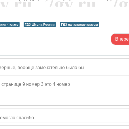
ния 4 класс
ГДЗ Школа России
ГДЗ начальные классы
Впере
 верные, вообще замечательно было бы
 странице 9 номер 3 это 4 номер
помогло спасибо