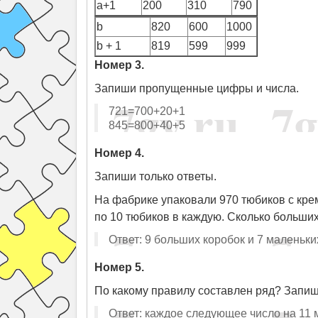
a+1
200
310
790
b
820
600
1000
b + 1
819
599
999
Номер 3.
Запиши пропущенные цифры и числа.
721=700+20+1
845=800+40+5
Номер 4.
Запиши только ответы.
На фабрике упаковали 970 тюбиков с крем
по 10 тюбиков в каждую. Сколько больши
Ответ: 9 больших коробок и 7 маленьки
Номер 5.
По какому правилу составлен ряд? Запиш
Ответ: каждое следующее число на 11 