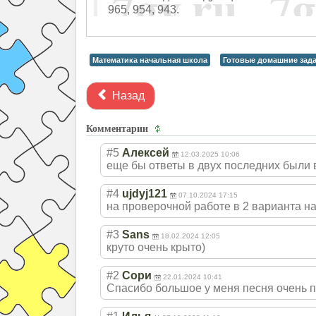
965, 954, 943.
Математика начальная школа
Готовые домашние зада
Назад
Комментарии
#5
Алексей
12.03.2025 10:06
еще бы ответы в двух последних были
#4
ujdyj121
07.10.2024 17:15
на проверочной работе в 2 варианта на
#3
Sans
18.02.2024 12:05
круто очень крыто)
#2
Сори
22.01.2024 10:41
Спасибо большое у меня песня очень 