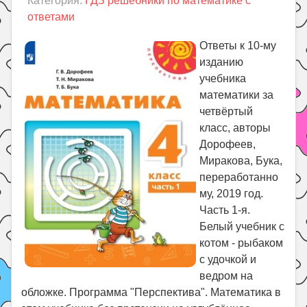
Категория:
ГДЗ решебники по математике с
Праздники
ответами
Психология
Ответы к 10-му
Летом!
изданию
Поиск
учебника
математики за
четвёртый
класс, авторы
Дорофеев,
Миракова, Бука,
переработанно
му, 2019 год.
Часть 1-я.
Белый учебник с
котом - рыбаком
с удочкой и
ведром на
обложке. Программа "Перспектива". Математика в