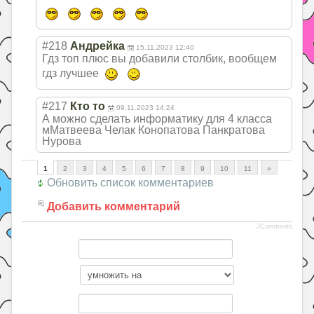
#218
Андрейка
15.11.2023 12:40
Гдз топ плюс вы добавили столбик, вообщем
гдз лучшее
#217
Кто то
09.11.2023 14:24
А можно сделать информатику для 4 класса
мМатвеева Челак Конопатова Панкратова
Нурова
1
2
3
4
5
6
7
8
9
10
11
»
Обновить список комментариев
Добавить комментарий
JComments