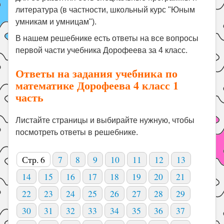
литература (в частности, школьный курс "Юным
умникам и умницам").
В нашем решебнике есть ответы на все вопросы
первой части учебника Дорофеева за 4 класс.
Ответы на задания учебника по
математике Дорофеева 4 класс 1
часть
Листайте страницы и выбирайте нужную, чтобы
посмотреть ответы в решебнике.
Стр. 6
7
8
9
10
11
12
13
14
15
16
17
18
19
20
21
22
23
24
25
26
27
28
29
30
31
32
33
34
35
36
37