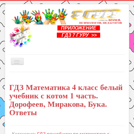
ПРИЛОЖЕНИЕ
ГДЗ 7 ГУРУ >>
Включить/
выключить
навигацию
Главная
ГДЗ Математика 4 класс белый
Книги
учебник с котом 1 часть.
Рукоделие
Дорофеев, Миракова, Бука.
Подготовка к школе
Ответы
Уроки
ГДЗ