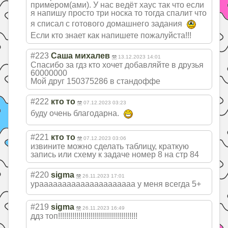
примером(ами). У нас ведёт хаус так что если
я напишу просто три носка то тогда спалит что
я списал с готового домашнего задания
Если кто знает как напишете пожалуйста!!!
#223
Саша михалев
13.12.2023 14:01
Спасибо за гдз кто хочет добавляйте в друзья
60000000
Мой друг 150375286 в стандоффе
#222
кто то
07.12.2023 03:23
буду очень благодарна.
#221
кто то
07.12.2023 03:06
извините можно сделать таблицу, краткую
запись или схему к задаче номер 8 на стр 84
#220
sigma
26.11.2023 17:01
урааааааааааааа
аааааааа у меня всегда 5+
#219
sigma
26.11.2023 16:49
ддз топ!!!!!!!!!!!!
!!!!!!!!!!!!!!!
!!!!!!!!!!!!