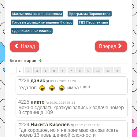
Математика начальная школа
Программа Перспектива
Готовые домашние задания 4 класс
ГДЗ Перспектива
ГДЗ начальные классы
Назад
Вперед
Комментарии
1
2
3
4
5
6
7
8
9
10
11
»
#226
данис
03.12.2024 17:28
гедз топ
имба !!!!!!!!
#225
никто
20.01.2024 08:23
можно сделать краткую запись к задаче номер
8 страница 109
#224
Никита Киселёв
17.12.2023 12:10
Где хорошое, но я не понимаю как записать
номер 13 повышенной сложности