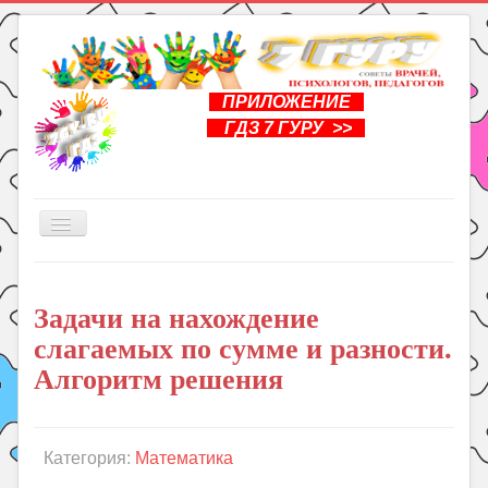
ПРИЛОЖЕНИЕ
ГДЗ 7 ГУРУ >>
Включить/
выключить
навигацию
Главная
Задачи на нахождение
Книги
слагаемых по сумме и разности.
Рукоделие
Алгоритм решения
Подготовка к школе
Уроки
Категория:
Математика
ГДЗ