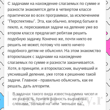
Праздники
С задачами на нахождение слагаемых по сумме и
разности знакомятся дети в четвертом классе
Психология
практически во всех программах, за исключением
Летом!
"Перспективы". Эта, как обычно, вперед батьки в
пекло, и, перескакивая задачи на деление уже во
Поиск
втором классе предлагает ребятам решить
подобную задачку. Конечно же, почти никто ее
решить не может, потому что никто ничего
подобного детям не объяснял. На этом знакомство
второклашек с задачами на нахождение
слагаемых по сумме и разности заканчивается.
Хотя, в принципе, и второклассник, выучивший и
уяснивший деление, уже готов к решению такой
задачи. Главное - правильно объяснить, как ее
решать, дать алгоритм.
В задачах такого вида известна сумма чисел и
их разность, причем разность выражена
словами "больше на" или "меньше на".