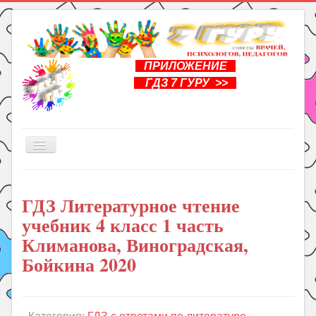
ПРИЛОЖЕНИЕ
ГДЗ 7 ГУРУ >>
Включить/
выключить
навигацию
Главная
ГДЗ Литературное чтение
Книги
учебник 4 класс 1 часть
Рукоделие
Климанова, Виноградская,
Подготовка к школе
Бойкина 2020
Уроки
ГДЗ