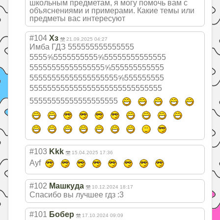
школьным предметам, я могу помочь вам с
объяснениями и примерами. Какие темы или
предметы вас интересуют
#104
Хз
21.09.2025 04:27
Имба ГДЗ 555555555555555
5555⅝5555555555
⅝55555555555555
555555555555555
55⅝555555555555
555555555555555
55555⅝555555555
555555555555555
555555555555555
555555555555555
55555
#103
Kkk
15.04.2025 17:36
Ayf
#102
Машкуда
10.12.2024 18:17
Спасибо вы лучшее гдз :3
#101
Бобер
17.10.2024 09:09