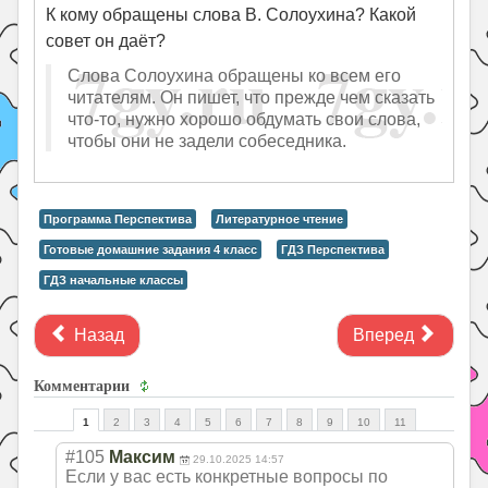
К кому обращены слова В. Солоухина? Какой
совет он даёт?
Слова Солоухина обращены ко всем его
читателям. Он пишет, что прежде чем сказать
что-то, нужно хорошо обдумать свои слова,
чтобы они не задели собеседника.
Программа Перспектива
Литературное чтение
Готовые домашние задания 4 класс
ГДЗ Перспектива
ГДЗ начальные классы
Назад
Вперед
Комментарии
1
2
3
4
5
6
7
8
9
10
11
#105
Максим
29.10.2025 14:57
Если у вас есть конкретные вопросы по