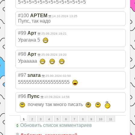
5+5+5+5+5+5+5+5
+5+5+5+5+5
#100
APTEM
14.10.2024 13:25
Пупс, так надо
#99
Арт
25.09.2024 19:21
Урагана 5
#98
Арт
25.09.2024 19:20
Урааааа
#97
злата
25.09.2024 02:50
555555555555555
5555
#96
Пупс
10.09.2024 14:56
почему так много писать
1
2
3
4
5
6
7
8
9
10
11
Обновить список комментариев