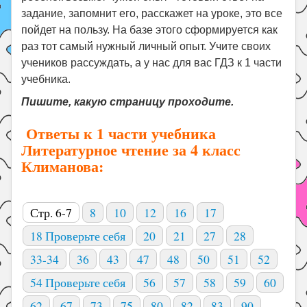
задание, запомнит его, расскажет на уроке, это все
пойдет на пользу. На базе этого сформируется как
раз тот самый нужный личный опыт. Учите своих
учеников рассуждать, а у нас для вас ГДЗ к 1 части
учебника.
Пишите, какую страницу проходите.
Ответы к 1 части учебника
Литературное чтение за 4 класс
Климанова:
Стр. 6-7
8
10
12
16
17
18 Проверьте себя
20
21
27
28
33-34
36
43
47
48
50
51
52
54 Проверьте себя
56
57
58
59
60
62
67
73
75
80
82
83
90