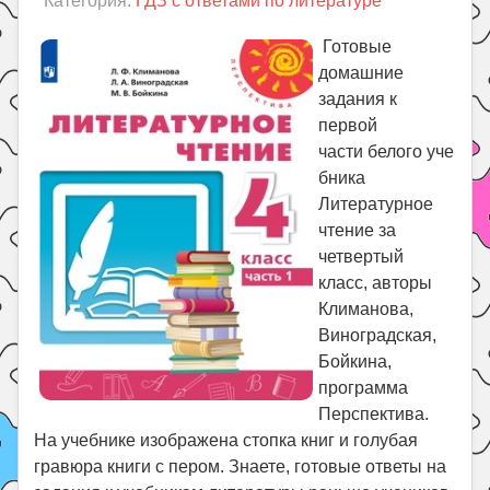
Категория:
ГДЗ с ответами по литературе
Праздники
Психология
Готовые
домашние
Летом!
задания к
Поиск
первой
части белого уче
бника
Литературное
чтение за
четвертый
класс, авторы
Климанова,
Виноградская,
Бойкина,
программа
Перспектива.
На учебнике изображена стопка книг и голубая
гравюра книги с пером. Знаете, готовые ответы на