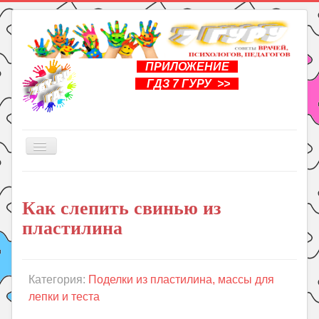
ПРИЛОЖЕНИЕ
ГДЗ 7 ГУРУ >>
Включить/
выключить
навигацию
Главная
Как слепить свинью из
Книги
пластилина
Рукоделие
Подготовка к школе
Уроки
Категория:
Поделки из пластилина, массы для
лепки и теста
ГДЗ