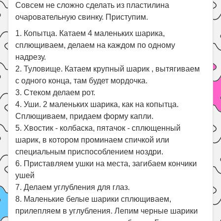
Праздники
Совсем не сложно сделать из пластилина
очаровательную свинку. Приступим.
Психология
1. Копытца. Катаем 4 маленьких шарика,
Летом!
сплющиваем, делаем на каждом по одному
Поиск
надрезу.
2. Туловище. Катаем крупный шарик , вытягиваем
с одного конца, там будет мордочка.
3. Стеком делаем рот.
4. Уши. 2 маленьких шарика, как на копытца.
Сплющиваем, придаем форму капли.
5. Хвостик - колбаска, пятачок - сплющенный
шарик, в котором проминаем спичкой или
специальным приспособлением ноздри.
6. Приставляем ушки на места, загибаем кончики
ушей
7. Делаем углубления для глаз.
8. Маленькие белые шарики сплющиваем,
прилепляем в углубления. Лепим черные шарики