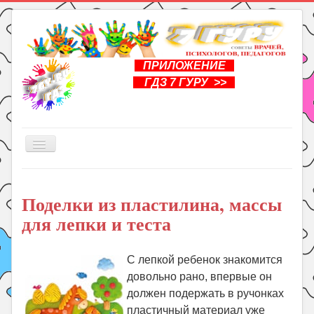
ПРИЛОЖЕНИЕ
ГДЗ 7 ГУРУ >>
Включить/
выключить
навигацию
Главная
Поделки из пластилина, массы
Книги
для лепки и теста
Рукоделие
Подготовка к школе
С лепкой ребенок знакомится
Уроки
довольно рано, впервые он
должен подержать в ручонках
ГДЗ
пластичный материал уже