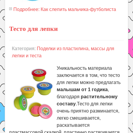
Подробнее: Как слепить мальчика-футболиста
Тесто для лепки
Категория:
Поделки из пластилина, массы для
лепки и теста
Уникальность материала
заключается в том, что тесто
для лепки можно предлагать
малышам от 1 годика
,
благодаря
растительному
составу
.Тесто для лепки
очень приятно разминается,
легко смешивается,
раскатывается
пластмассовой скалкой, пластично растягивается