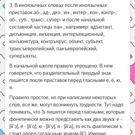
3. В иноязычных словах после иноязычных
приставок аб-, ад-, диз-, ин-, интер-, кон-, контр-,
об-, суб-, транс-, супер- и после начальной
составной частицы пан-, например: адъютант,
дизъюнкция, инъекция, интеръекционный,
конъюнктура, контръярус, объект, субъект,
трансъевропейский, панъевропейский,
суперъяхты.
В начальной школе правило упрощено. В нем
говорится, что разделительный твердый знак
пишется после приставок перед гласными е, ё, ю,
я.
Правило простое, но при написании некоторых
слов, все же, могут возникнуть трудности. Тут надо
понимать, что Ъ пишется перед гласными, которые
фонетически можно представить как два звука: е -
[й’э], ё - [й’о], ю - [й’у], я - [й’а], то есть фактически ъ
стоит перед согласным звуком [й’]. Именно