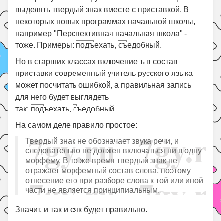
выделять твердый знак вместе с приставкой. В
некоторых новых программах начальной школы,
например "Перспективная начальная школа" -
тоже. Примеры:
подъ
ехать,
съ
едобный.
Но в старших классах включение ъ в состав
приставки современный учитель русского языка
может посчитать ошибкой, а правильная запись
для него будет выглядеть
так:
под
ъехать,
с
ъедобный.
На самом деле правило простое:
Твердый знак не обозначает звука речи, и
следовательно не должен включаться ни в одну
морфему. В то же время твердый знак не
отражает морфемный состав слова, поэтому
отнесение его при разборе слова к той или иной
части не является принципиальным.
Значит, и так и сяк будет правильно.