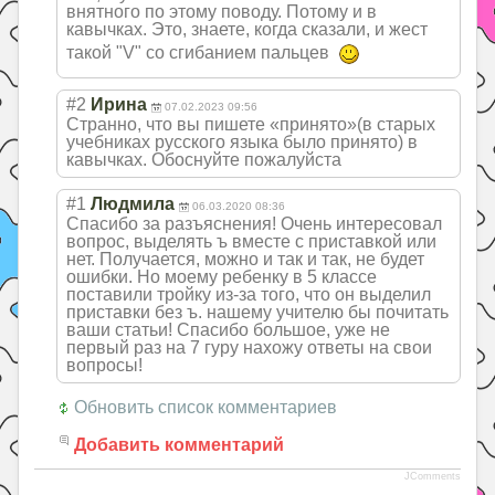
внятного по этому поводу. Потому и в
кавычках. Это, знаете, когда сказали, и жест
такой "V" со сгибанием пальцев
#2
Ирина
07.02.2023 09:56
Странно, что вы пишете «принято»(в старых
учебниках русского языка было принято) в
кавычках. Обоснуйте пожалуйста
#1
Людмила
06.03.2020 08:36
Спасибо за разъяснения! Очень интересовал
вопрос, выделять ъ вместе с приставкой или
нет. Получается, можно и так и так, не будет
ошибки. Но моему ребенку в 5 классе
поставили тройку из-за того, что он выделил
приставки без ъ. нашему учителю бы почитать
ваши статьи! Спасибо большое, уже не
первый раз на 7 гуру нахожу ответы на свои
вопросы!
Обновить список комментариев
Добавить комментарий
JComments