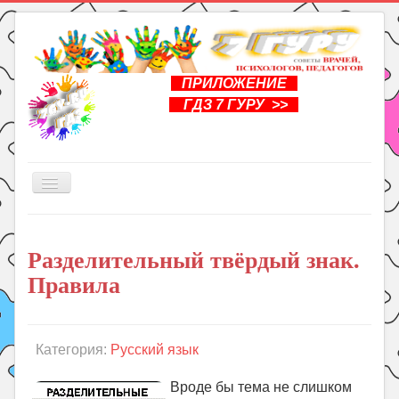
ПРИЛОЖЕНИЕ
ГДЗ 7 ГУРУ >>
Включить/
выключить
навигацию
Главная
Разделительный твёрдый знак.
Книги
Правила
Рукоделие
Подготовка к школе
Уроки
Категория:
Русский язык
ГДЗ
Вроде бы тема не слишком