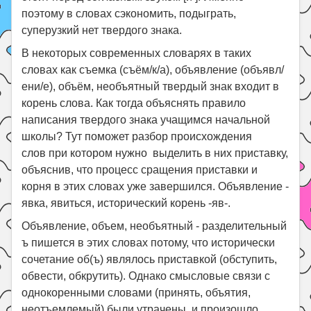
поэтому в словах сэкономить, подыграть,
суперузкий нет твердого знака.
В некоторых современных словарях в таких
словах как съемка (съём/к/а), объявление (объявл/
ени/е), объём, необъятный твердый знак входит в
корень слова. Как тогда объяснять правило
написания твердого знака учащимся начальной
школы? Тут поможет разбор происхождения
слов при котором нужно выделить в них приставку,
объяснив, что процесс сращения приставки и
корня в этих словах уже завершился. Объявление -
явка, явиться, исторический корень -яв-.
Объявление, объем, необъятный - разделительный
ъ пишется в этих словах потому, что исторически
сочетание об(ъ) являлось приставкой (обступить,
обвести, обкрутить). Однако смысловые связи с
однокоренными словами (принять, объятия,
неотъемлемый) были утрачены, и произошло