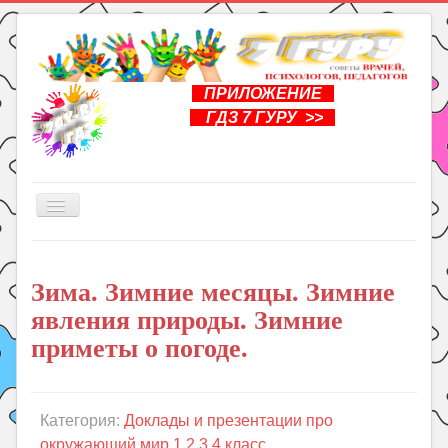
ПРИЛОЖЕНИЕ
ГДЗ 7 ГУРУ >>
Включить/
выключить
навигацию
Главная
Зима. Зимние месяцы. Зимние
Книги
явления природы. Зимние
Рукоделие
приметы о погоде.
Подготовка к школе
Уроки
Категория:
Доклады и презентации про
ГДЗ
окружающий мир 1,2,3,4 класс