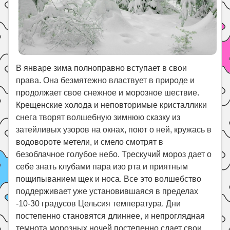
В январе зима полноправно вступает в свои
права. Она безмятежно властвует в природе и
продолжает свое снежное и морозное шествие.
Крещенские холода и неповторимые кристаллики
снега творят волшебную зимнюю сказку из
затейливых узоров на окнах, поют о ней, кружась в
водовороте метели, и смело смотрят в
безоблачное голубое небо. Трескучий мороз дает о
себе знать клубами пара изо рта и приятным
пощипыванием щек и носа. Все это волшебство
поддерживает уже установившаяся в пределах
-10-30 градусов Цельсия температура. Дни
постепенно становятся длиннее, и непроглядная
темнота морозных ночей постепенно сдает свои