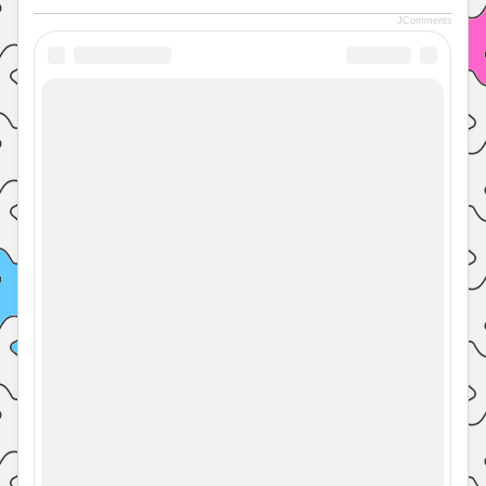
JComments
Уроки
Окружающий мир
Вам может пригодиться:
Агамограф времена года
Зимние поделки из картона с шаблонами для
печати "Северный полюс"
Дерево "Времена года" из бумаги
Дидактическая игра времена года
Названия зимних, весенних, осенних и
летних месяцев, связанные с явлениями
живой и неживой природы, с трудом людей
Шаблоны аппликации на тему "Зима"
Весна. Весенние месяцы. Весенние явления
природы. Весенние приметы о погоде.