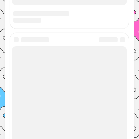
Учим дни недели с ребенком
Время суток (картинки для детей)
Времена года и месяцы для детей
Про осень детям 4,5,6 лет (стихи, загадки,
презентация, картинки)
Явления природы: весенние, летние,
осенние, зимние. Окружающий мир 2 класс
Контакты
Политика конфиденциальности
© 2026 Энциклопедия 7 гуру с
Наверх