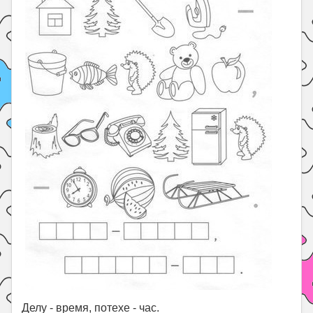
Делу - время, потехе - час.