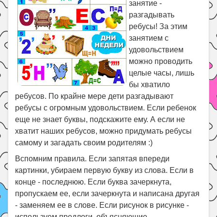
занятие -
Праздники
разгадывать
Психология
ребусы! За этим
Летом!
занятием с
удовольствием
Поиск
можно проводить
целые часы, лишь
бы хватило
ребусов. По крайне мере дети разгадывают
ребусы с огромным удовольствием. Если ребенок
еще не знает буквы, подскажите ему. А если не
хватит наших ребусов, можно придумать ребусы
самому и загадать своим родителям :)
Вспомним правила. Если запятая впереди
картинки, убираем первую букву из слова. Если в
конце - последнюю. Если буква зачеркнута,
пропускаем ее, если зачеркнута и написана другая
- заменяем ее в слове. Если рисунок в рисунке -
используем предлоги, объясняющие