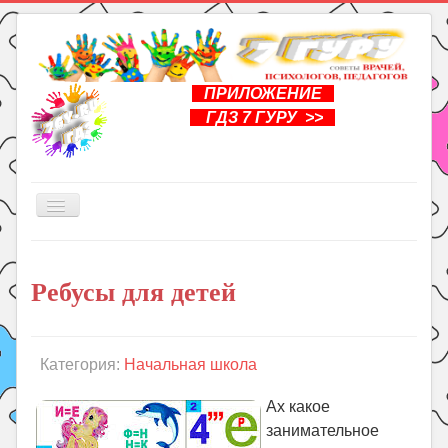
ПРИЛОЖЕНИЕ
ГДЗ 7 ГУРУ >>
Включить/
выключить
навигацию
Главная
Ребусы для детей
Книги
Рукоделие
Подготовка к школе
Категория:
Начальная школа
Уроки
Ах какое
ГДЗ
занимательное