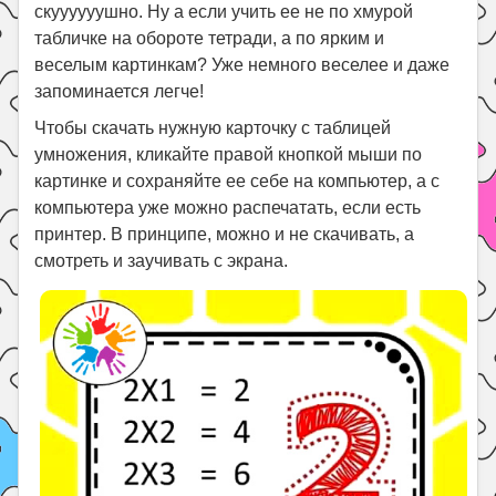
Праздники
скуууууушно. Ну а если учить ее не по хмурой
табличке на обороте тетради, а по ярким и
Психология
веселым картинкам? Уже немного веселее и даже
Летом!
запоминается легче!
Поиск
Чтобы скачать нужную карточку с таблицей
умножения, кликайте правой кнопкой мыши по
картинке и сохраняйте ее себе на компьютер, а с
компьютера уже можно распечатать, если есть
принтер. В принципе, можно и не скачивать, а
смотреть и заучивать с экрана.