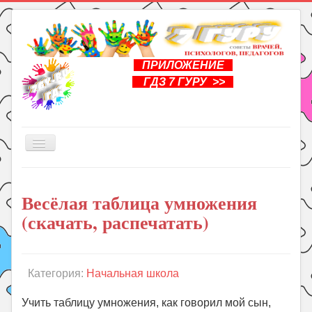
ПРИЛОЖЕНИЕ
ГДЗ 7 ГУРУ >>
Включить/
выключить
навигацию
Главная
Весёлая таблица умножения
Книги
(скачать, распечатать)
Рукоделие
Подготовка к школе
Уроки
Категория:
Начальная школа
ГДЗ
Учить таблицу умножения, как говорил мой сын,