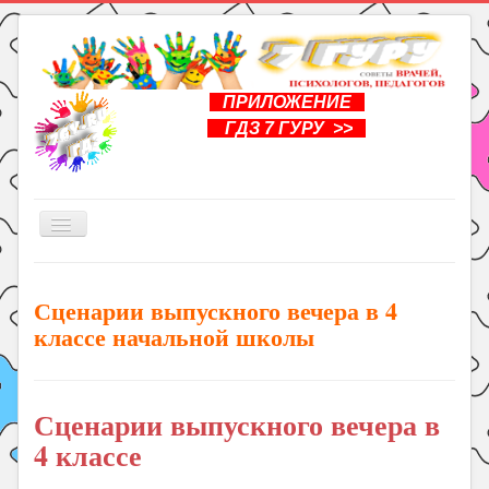
ПРИЛОЖЕНИЕ
ГДЗ 7 ГУРУ >>
Включить/
выключить
навигацию
Главная
Сценарии выпускного вечера в 4
Книги
классе начальной школы
Рукоделие
Подготовка к школе
Сценарии выпускного вечера в
Уроки
4 классе
ГДЗ