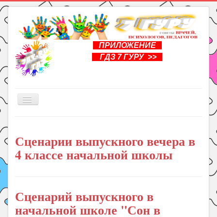
ПРИЛОЖЕНИЕ
ГДЗ 7 ГУРУ >>
Включить/
выключить
навигацию
Главная
Сценарии выпускного вечера в
Книги
4 классе начальной школы
Рукоделие
Подготовка к школе
Уроки
Сценарий выпускного в
начальной школе "Сон в
ГДЗ