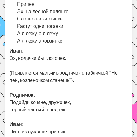
Припев:
Эх, на лесной полянке,
Словно на картинке
Растут одни поганки.
А я лежу, а я лежу,
А я лежу в корзинке.
Иван:
Эх, водички бы глоточек.
(Появляется мальчик-родничок с табличкой "Не
пей, козленочком станешь").
Родничок:
Подойди ко мне, дружочек,
Горный чистый я родник.
Иван:
Пить из луж я не привык