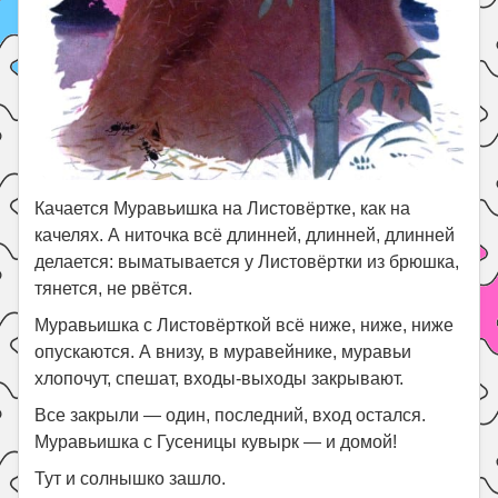
Качается Муравьишка на Листовёртке, как на
качелях. А ниточка всё длинней, длинней, длинней
делается: выматывается у Листовёртки из брюшка,
тянется, не рвётся.
Муравьишка с Листовёрткой всё ниже, ниже, ниже
опускаются. А внизу, в муравейнике, муравьи
хлопочут, спешат, входы-выходы закрывают.
Все закрыли — один, последний, вход остался.
Муравьишка с Гусеницы кувырк — и домой!
Тут и солнышко зашло.