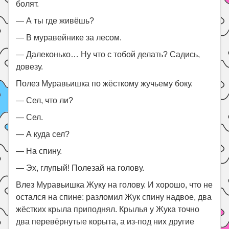
болят.
— А ты где живёшь?
— В муравейнике за лесом.
— Далеконько… Ну что с тобой делать? Садись,
довезу.
Полез Муравьишка по жёсткому жучьему боку.
— Сел, что ли?
— Сел.
— А куда сел?
— На спину.
— Эх, глупый! Полезай на голову.
Влез Муравьишка Жуку на голову. И хорошо, что не
остался на спине: разломил Жук спину надвое, два
жёстких крыла приподнял. Крылья у Жука точно
два перевёрнутые корыта, а из-под них другие