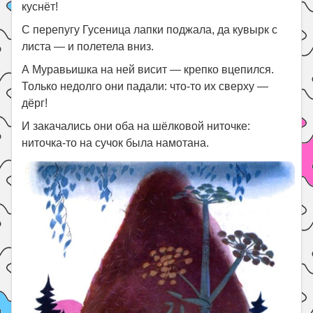
куснёт!
С перепугу Гусеница лапки поджала, да кувырк с
листа — и полетела вниз.
А Муравьишка на ней висит — крепко вцепился.
Только недолго они падали: что-то их сверху —
дёрг!
И закачались они оба на шёлковой ниточке:
ниточка-то на сучок была намотана.