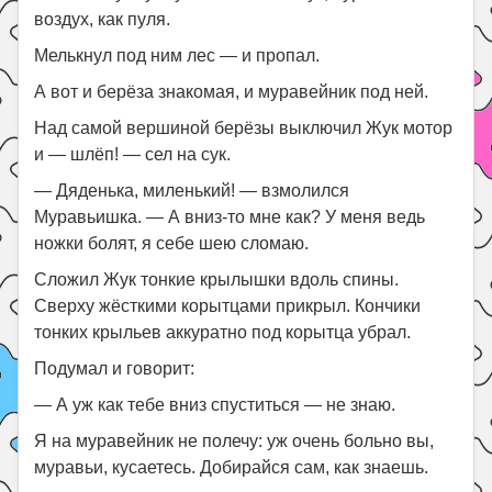
воздух, как пуля.
Мелькнул под ним лес — и пропал.
А вот и берёза знакомая, и муравейник под ней.
Над самой вершиной берёзы выключил Жук мотор
и — шлёп! — сел на сук.
— Дяденька, миленький! — взмолился
Муравьишка. — А вниз-то мне как? У меня ведь
ножки болят, я себе шею сломаю.
Сложил Жук тонкие крылышки вдоль спины.
Сверху жёсткими корытцами прикрыл. Кончики
тонких крыльев аккуратно под корытца убрал.
Подумал и говорит:
— А уж как тебе вниз спуститься — не знаю.
Я на муравейник не полечу: уж очень больно вы,
муравьи, кусаетесь. Добирайся сам, как знаешь.