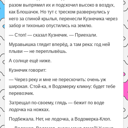
разом выпрямил их и подскочил высоко в воздух,
как Блошачок. Но тут с треском развернулись у
него за спиной крылья, перенесли Кузнечика через
забор и тихонько опустились на землю.
— Стоп! — сказал Кузнечик. — Приехали.
Муравьишка глядит вперёд, а там река: год ней
плыви — не переплывёшь.
А солнце ещё ниже.
Кузнечик говорит:
— Через реку и мне не перескочить: очень уж
широкая. Стой-ка, я Водомерку кликну: будет тебе
перевозчик.
Затрещал по-своему, глядь — бежит по воде
лодочка на ножках.
Подбежала. Нет, не лодочка, а Водомерка-Клоп.