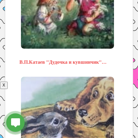
В.П.Катаев "Дудочка и кувшинчик"…
X