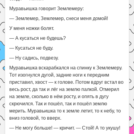
Муравьишка говорит Землемеру:
— Землемер, Землемер, снеси меня домой!
У меня ножки болят.
— А кусаться не будешь?
— Кусаться не буду.
— Ну садись, подвезу.
Муравьишка вскарабкался на спинку к Землемеру.
Тот изогнулся дугой, задние ноги к передним
приставил, хвост — к голове. Потом вдруг встал во
весь рост, да так и лёг на землю палкой. Отмерил
на земле, сколько в нём росту, и опять в дугу
скрючился. Так и пошёл, так и пошёл землю
мерить. Муравьишка то к земле летит, то к небу, то
вниз головой, то вверх.
— Не могу больше! — кричит. — Стой! А то укушу!