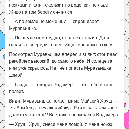
ножками и катит-скользит по воде, как по льду.
Живо на том берегу очутился.
— А по земле не можешь? — спрашивает
Муравьишка.
— По земле мне трудно, ноги не скользят. Да и
гляди-ка: впереди-то лес. Ищи себе другого коня.
Посмотрел Муравьишка вперёд и видит: стоит над
рекой лес высокий, до самого неба. И солнце за
ним уже скрылось. Нет, не попасть Муравьишке
домой!
— Гляди, — говорит Водомер, — вот тебе и конь
ползёт.
Видит Муравьишка: ползёт мимо Майский Хрущ —
тяжёлый жук, неуклюжий жук. Разве на таком коне
далеко ускачешь? Всё-таки послушался Водомера.
— Хрущ, Хрущ, снеси меня домой. У меня ножки