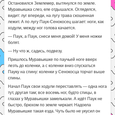
Остановился Землемер, вытянулся по земле.
Муравьишка слез, еле отдышался. Огляделся,
видит: луг впереди, на лугу трава скошенная
лежит. А по лугу Паук-Сенокосец шагает: ноги, как
ходули, между ног голова качается.
— Паук, а Паук, снеси меня домой! У меня ножки
болят.
— Ну что ж, садись, подвезу.
Пришлось Муравьишке по паучьей ноге вверх
лезть до коленки, а с коленки вниз спускаться
Пауку на спину: коленки у Сенокосца торчат выше
спины.
Начал Паук свои ходули переставлять — одна нога
тут, другая там; все восемь ног, будто спицы, в
глазах у Муравьишки замелькали. А идёт Паук не
быстро, брюхом по земле чиркает. Надоела
Муравьишке такая езда. Чуть было не укусил он