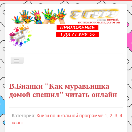
ПРИЛОЖЕНИЕ
ГДЗ 7 ГУРУ >>
Включить/
выключить
навигацию
Главная
В.Бианки "Как муравьишка
Книги
домой спешил" читать онлайн
Рукоделие
Подготовка к школе
Уроки
Категория:
Книги по школьной программе 1, 2, 3, 4
класс
ГДЗ