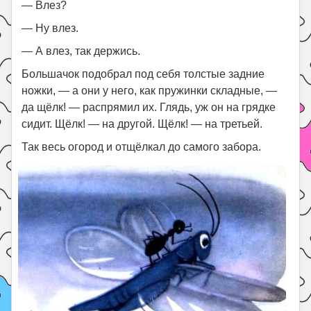
— Влез?
— Ну влез.
— А влез, так держись.
Большачок подобрал под себя толстые задние
ножки, — а они у него, как пружинки складные, —
да щёлк! — распрямил их. Глядь, уж он на грядке
сидит. Щёлк! — на другой. Щёлк! — на третьей.
Так весь огород и отщёлкал до самого забора.