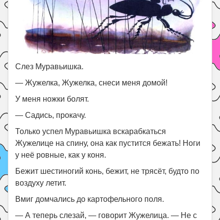
Слез Муравьишка.
— Жужелка, Жужелка, снеси меня домой!
У меня ножки болят.
— Садись, прокачу.
Только успел Муравьишка вскарабкаться
Жужелице на спину, она как пустится бежать! Ноги
у неё ровные, как у коня.
Бежит шестиногий конь, бежит, не трясёт, будто по
воздуху летит.
Вмиг домчались до картофельного поля.
— А теперь слезай, — говорит Жужелица. — Не с