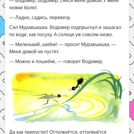
— Водомер, Водомер, снеси меня домой! У меня
ножки болят.
— Ладно, садись, перевезу.
Сел Муравьишка. Водомер подпрыгнул и зашагал
по воде, как посуху. А солнце уж совсем низко.
— Миленький, шибче! — просит Муравьишка. —
Меня домой не пустят.
— Можно и пошибче, — говорит Водомер.
Да как припустит! Оттолкнётся, оттолкнётся