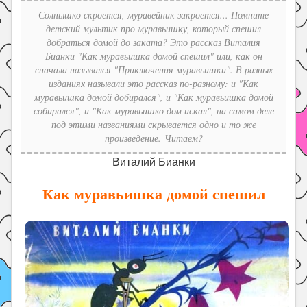
Праздники
Солнышко скроется, муравейник закроется... Помните
детский мультик про муравьишку, который спешил
Психология
добраться домой до заката? Это рассказ Виталия
Летом!
Бианки "Как муравьишка домой спешил" или, как он
сначала назывался "Приключения муравьишки". В разных
Поиск
изданиях называли это рассказ по-разному: и "Как
муравьишка домой добирался", и "Как муравьишка домой
собирался", и "Как муравьишко дом искал", на самом деле
под этими названиями скрывается одно и то же
произведение. Читаем?
Виталий Бианки
Как муравьишка домой спешил