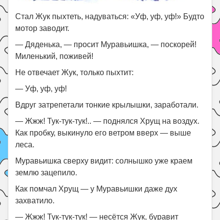
Стал Жук пыхтеть, надуваться: «Уф, уф, уф!» Будто
мотор заводит.
— Дяденька, — просит Муравьишка, — поскорей!
Миленький, поживей!
Не отвечает Жук, только пыхтит:
— Уф, уф, уф!
Вдруг затрепетали тонкие крылышки, заработали.
— Жжж! Тук-тук-тук!.. — поднялся Хрущ на воздух.
Как пробку, выкинуло его ветром вверх — выше
леса.
Муравьишка сверху видит: солнышко уже краем
землю зацепило.
Как помчал Хрущ — у Муравьишки даже дух
захватило.
— Жжж! Тук-тук-тук! — несётся Жук, буравит