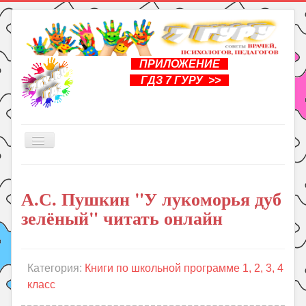
ПРИЛОЖЕНИЕ
ГДЗ 7 ГУРУ >>
Включить/
выключить
навигацию
Главная
А.С. Пушкин "У лукоморья дуб
Книги
зелёный" читать онлайн
Рукоделие
Подготовка к школе
Уроки
Категория:
Книги по школьной программе 1, 2, 3, 4
класс
ГДЗ