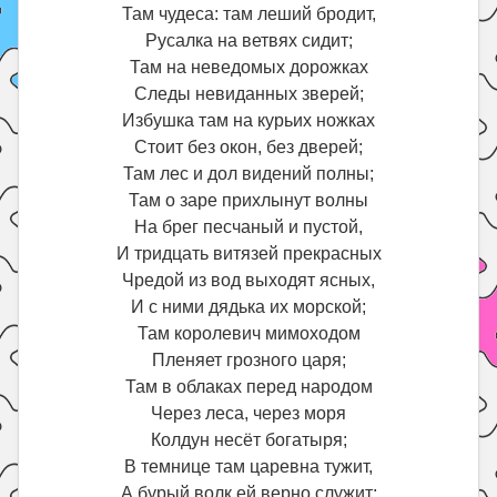
Там чудеса: там леший бродит,
Русалка на ветвях сидит;
Там на неведомых дорожках
Следы невиданных зверей;
Избушка там на курьих ножках
Стоит без окон, без дверей;
Там лес и дол видений полны;
Там о заре прихлынут волны
На брег песчаный и пустой,
И тридцать витязей прекрасных
Чредой из вод выходят ясных,
И с ними дядька их морской;
Там королевич мимоходом
Пленяет грозного царя;
Там в облаках перед народом
Через леса, через моря
Колдун несёт богатыря;
В темнице там царевна тужит,
А бурый волк ей верно служит;