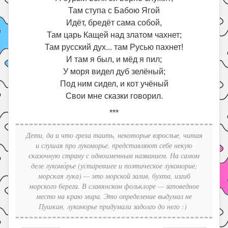
Там ступа с Бабою Ягой
Идёт, бредёт сама собой,
Там царь Кащей над златом чахнет;
Там русский дух... там Русью пахнет!
И там я был, и мёд я пил;
У моря видел дуб зелёный;
Под ним сидел, и кот учёный
Свои мне сказки говорил.
***
Дети, да и что греха таить, некоторые взрослые, читая
и слушая про лукоморье, представляют себе некую
сказочную страну с одноименным названием. На самом
деле лукомо́рье (устаревшее и поэтическое лукоморие;
морская лука) — это морской залив, бухта, изгиб
морского берега. В славянском фольклоре — заповедное
место на краю мира. Это определение выдумал не
Пушкин, лукоморье придумали задолго до него :)