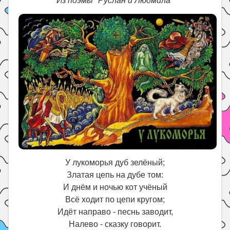
Из поэмы "Руслан и Людмила"
У лукоморья дуб зелёный;
Златая цепь на дубе том:
И днём и ночью кот учёный
Всё ходит по цепи кругом;
Идёт направо - песнь заводит,
Налево - сказку говорит.