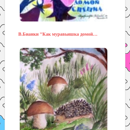
В.Бианки "Как муравьишка домой…