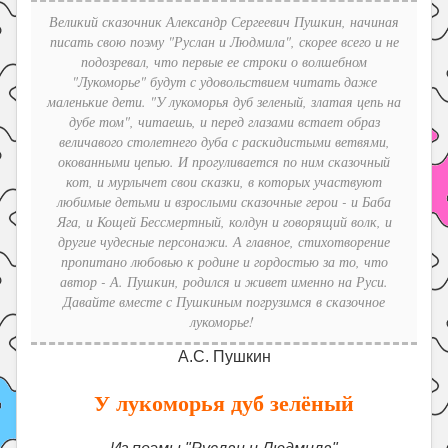
Праздники
Великий сказочник Александр Сергеевич Пушкин, начиная
писать свою поэму "Руслан и Людмила", скорее всего и не
Психология
подозревал, что первые ее строки о волшебном
Летом!
"Лукоморье" будут с удовольствием читать даже
маленькие дети. "У лукоморья дуб зеленый, златая цепь на
Поиск
дубе том", читаешь, и перед глазами встает образ
величавого столетнего дуба с раскидистыми ветвями,
окованными цепью. И прогуливается по ним сказочный
кот, и мурлычет свои сказки, в которых участвуют
любимые детьми и взрослыми сказочные герои - и Баба
Яга, и Кощей Бессмертный, колдун и говорящий волк, и
другие чудесные персонажи. А главное, стихотворение
пропитано любовью к родине и гордостью за то, что
автор - А. Пушкин, родился и живет именно на Руси.
Давайте вместе с Пушкиным погрузимся в сказочное
лукоморье!
А.С. Пушкин
У лукоморья дуб зелёный