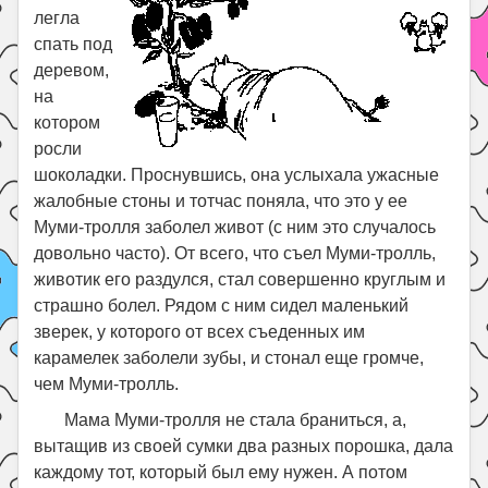
легла
спать под
деревом,
на
котором
росли
шоколадки. Проснувшись, она услыхала ужасные
жалобные стоны и тотчас поняла, что это у ее
Муми-тролля заболел живот (с ним это случалось
довольно часто). От всего, что съел Муми-тролль,
животик его раздулся, стал совершенно круглым и
страшно болел. Рядом с ним сидел маленький
зверек, у которого от всех съеденных им
карамелек заболели зубы, и стонал еще громче,
чем Муми-тролль.
Мама Муми-тролля не стала браниться, а,
вытащив из своей сумки два разных порошка, дала
каждому тот, который был ему нужен. А потом