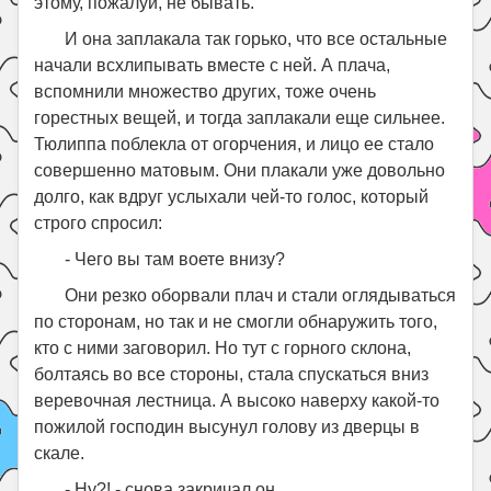
этому, пожалуй, не бывать.
И она заплакала так горько, что все остальные
начали всхлипывать вместе с ней. А плача,
вспомнили множество других, тоже очень
горестных вещей, и тогда заплакали еще сильнее.
Тюлиппа поблекла от огорчения, и лицо ее стало
совершенно матовым. Они плакали уже довольно
долго, как вдруг услыхали чей-то голос, который
строго спросил:
- Чего вы там воете внизу?
Они резко оборвали плач и стали оглядываться
по сторонам, но так и не смогли обнаружить того,
кто с ними заговорил. Но тут с горного склона,
болтаясь во все стороны, стала спускаться вниз
веревочная лестница. А высоко наверху какой-то
пожилой господин высунул голову из дверцы в
скале.
- Ну?! - снова закричал он.