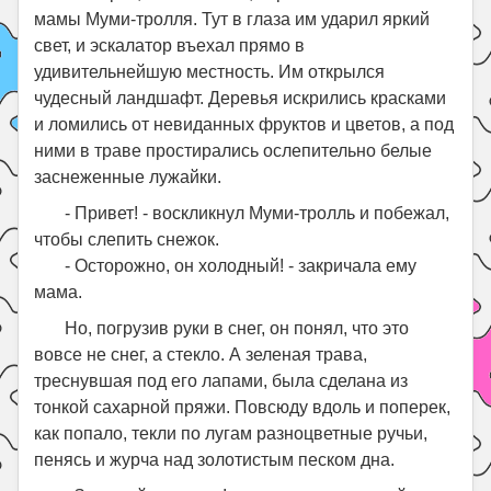
мамы Муми-тролля. Тут в глаза им ударил яркий
свет, и эскалатор въехал прямо в
удивительнейшую местность. Им открылся
чудесный ландшафт. Деревья искрились красками
и ломились от невиданных фруктов и цветов, а под
ними в траве простирались ослепительно белые
заснеженные лужайки.
- Привет! - воскликнул Муми-тролль и побежал,
чтобы слепить снежок.
- Осторожно, он холодный! - закричала ему
мама.
Но, погрузив руки в снег, он понял, что это
вовсе не снег, а стекло. А зеленая трава,
треснувшая под его лапами, была сделана из
тонкой сахарной пряжи. Повсюду вдоль и поперек,
как попало, текли по лугам разноцветные ручьи,
пенясь и журча над золотистым песком дна.