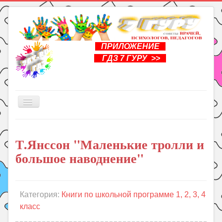
ПРИЛОЖЕНИЕ
ГДЗ 7 ГУРУ >>
Включить/
выключить
навигацию
Главная
Т.Янссон "Маленькие тролли и
Книги
большое наводнение"
Рукоделие
Подготовка к школе
Уроки
Категория:
Книги по школьной программе 1, 2, 3, 4
класс
ГДЗ