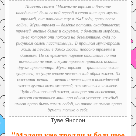
Праздники
Повесть-сказка "Маленькие тролли и большое
наводнение" была самой первой в серии книг про мумми-
Психология
троллей, она написана еще в 1945 году, сразу после
Летом!
войны. Муми-тролли — далёкие потомки скандинавских
троллей, внешне белые и округлые, с большими мордами,
Поиск
из-за которых они похожи на бегемотиков, судя по
рисункам самой писательницы. В прошлом муми-тролли
жили за печами в домах людей, подобно троллям и
домовым. Но со временем паровое отопление почти
вытеснило печное, и муми-троллям пришлось искать
другие пристанища. Муми-тролли — фантастические
существа, ведущие вполне человеческий образ жизни. Их
сказочная мечта — мечта о реализации в повседневной
жизни лучших возможностей, заложенных в человеке.
Чудо обыкновенной жизни, которое они воспевают,
может состояться лишь при одном условии: каждый
имеет право быть самим собой, но никто не имеет права
думать только о себе.
Туве Янссон
"Маленькие тролли и большое