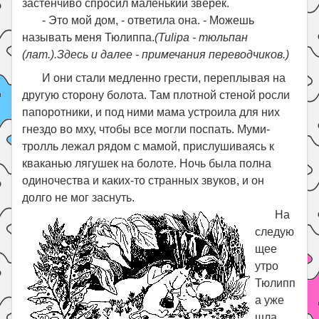
застенчиво спросил маленький зверек.
- Это мой дом, - ответила она. - Можешь
называть меня Тюлиппа.
(Tulipa - тюльпан
(лат.).Здесь и далее - примечания переводчиков.)
И они стали медленно грести, переплывая на
другую сторону болота. Там плотной стеной росли
папоротники, и под ними мама устроила для них
гнездо во мху, чтобы все могли поспать. Муми-
тролль лежал рядом с мамой, прислушиваясь к
кваканью лягушек на болоте. Ночь была полна
одиночества и каких-то странных звуков, и он
долго не мог заснуть.
На
следую
щее
утро
Тюлипп
а уже
шла