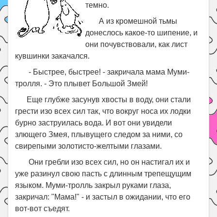
темно.
А из кромешной тьмы
донеслось какое-то шипение, и
они почувствовали, как лист
кувшинки закачался.
- Быстрее, быстрее! - закричала мама Муми-
тролля. - Это плывет Большой Змей!
Еще глубже засунув хвосты в воду, они стали
грести изо всех сил так, что вокруг носа их лодки
бурно заструилась вода. И вот они увидели
злющего Змея, плывущего следом за ними, со
свирепыми золотисто-желтыми глазами.
Они гребли изо всех сил, но он настигал их и
уже разинул свою пасть с длинным трепещущим
языком. Муми-тролль закрыл руками глаза,
закричал: "Мама!" - и застыл в ожидании, что его
вот-вот съедят.