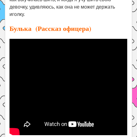
девочку, удивляюсь, как она не может держать
иголку.
Булька (Рассказ офицера)