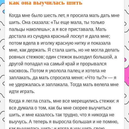
как она выучилась шить
Когда мне было шесть лет, я просила мать дать мне
шить. Она сказала: «Ты еще мала, ты только
пальцы наколешь»; а я все приставала. Мать
достала из сундука красный лоскут и дала мне;
потом вдела в иголку красную нитку и показала
мне, как держать. Я стала шить, но не могла делать
ровных стежков; один стежок выходил большой, а
другой попадал на самый край и прорывался
насквозь. Потом я уколола палец и хотела не
заплакать, да мать спросила меня: «Что ты?» — я
не удержалась и заплакала. Тогда мать велела мне
идти играть.
Когда я легла спать, мне все мерещились стежки: я
все думала о том, как бы мне скорее выучиться
шить, и мне казалось так трудно, что я никогда не
выучусь. А теперь я выросла большая и не помню,
как выучилась шить; и когда я учу шить свою