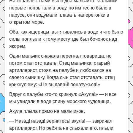
На корабле с нами было два мальчика. Мальчики
первые попрыгали в воду, но им тесно было в
парусе, они вздумали плавать наперегонки в
открытом море.
Оба, как ящерицы, вытягивались в воде и что было
силы поплыли к тому месту, где был бочонок над
якорем.
Один мальчик сначала перегнал товарища, но
потом стал отставать. Отец мальчика, старый
артиллерист, стоял на палубе и любовался на
своего сынишку. Когда сын стал отставать, отец
крикнул ему: «Не выдавай! понатужься!»
Вдруг с палубы кто-то крикнул: «Акула!» — и все
мы увидали в воде спину морского чудовища.
Акула плыла прямо на мальчиков.
— Назад! назад! вернитесь! акула! — закричал
артиллерист. Но ребята не слыхали его, плыли