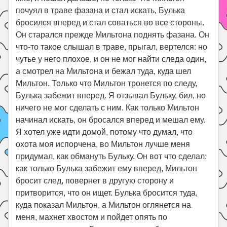
почуял в траве фазана и стал искать, Булька
бросился вперед и стал соваться во все стороны.
Он старался прежде Мильтона поднять фазана. Он
что-то такое слышал в траве, прыгал, вертелся: но
чутье у него плохое, и он не мог найти следа один,
а смотрел на Мильтона и бежал туда, куда шел
Мильтон. Только что Мильтон тронется по следу,
Булька забежит вперед. Я отзывал Бульку, бил, но
ничего не мог сделать с ним. Как только Мильтон
начинал искать, он бросался вперед и мешал ему.
Я хотел уже идти домой, потому что думал, что
охота моя испорчена, во Мильтон лучше меня
придумал, как обмануть Бульку. Он вот что сделал:
как только Булька забежит ему вперед, Мильтон
бросит след, повернет в другую сторону и
притворится, что он ищет. Булька бросится туда,
куда показал Мильтон, а Мильтон оглянется на
меня, махнет хвостом и пойдет опять по