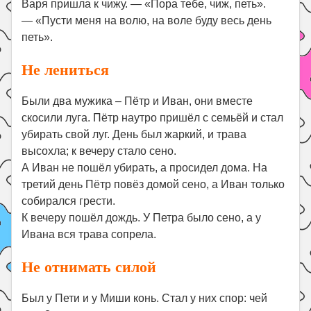
Варя пришла к чижу. — «Пора тебе, чиж, петь».
— «Пусти меня на волю, на воле буду весь день
петь».
Не лениться
Были два мужика – Пётр и Иван, они вместе
скосили луга. Пётр наутро пришёл с семьёй и стал
убирать свой луг. День был жаркий, и трава
высохла; к вечеру стало сено.
А Иван не пошёл убирать, а просидел дома. На
третий день Пётр повёз домой сено, а Иван только
собирался грести.
К вечеру пошёл дождь. У Петра было сено, а у
Ивана вся трава сопрела.
Не отнимать силой
Был у Пети и у Миши конь. Стал у них спор: чей