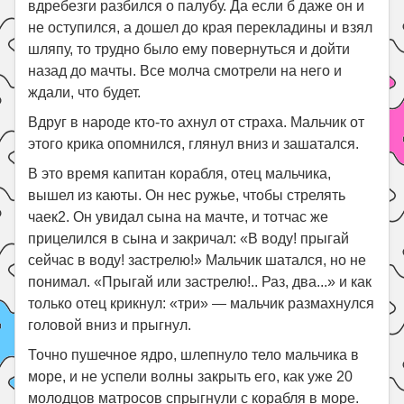
вдребезги разбился о палубу. Да если б даже он и
не оступился, а дошел до края перекладины и взял
шляпу, то трудно было ему повернуться и дойти
назад до мачты. Все молча смотрели на него и
ждали, что будет.
Вдруг в народе кто-то ахнул от страха. Мальчик от
этого крика опомнился, глянул вниз и зашатался.
В это время капитан корабля, отец мальчика,
вышел из каюты. Он нес ружье, чтобы стрелять
чаек2. Он увидал сына на мачте, и тотчас же
прицелился в сына и закричал: «В воду! прыгай
сейчас в воду! застрелю!» Мальчик шатался, но не
понимал. «Прыгай или застрелю!.. Раз, два...» и как
только отец крикнул: «три» — мальчик размахнулся
головой вниз и прыгнул.
Точно пушечное ядро, шлепнуло тело мальчика в
море, и не успели волны закрыть его, как уже 20
молодцов матросов спрыгнули с корабля в море.