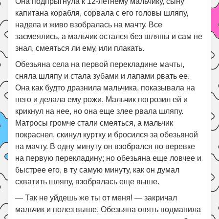
Она подпрыгнула к 12-летнему мальчику, сыну
капитана корабля, сорвала с его головы шляпу,
надела и живо взобралась на мачту. Все
засмеялись, а мальчик остался без шляпы и сам не
знал, смеяться ли ему, или плакать.
Обезьяна села на первой перекладине мачты,
сняла шляпу и стала зубами и лапами рвать ее.
Она как будто дразнила мальчика, показывала на
него и делала ему рожи. Мальчик погрозил ей и
крикнул на нее, но она еще злее рвала шляпу.
Матросы громче стали смеяться, а мальчик
покраснел, скинул куртку и бросился за обезьяной
на мачту. В одну минуту он взобрался по веревке
на первую перекладину; но обезьяна еще ловчее и
быстрее его, в ту самую минуту, как он думал
схватить шляпу, взобралась еще выше.
— Так не уйдешь же ты от меня! — закричал
мальчик и полез выше. Обезьяна опять подманила