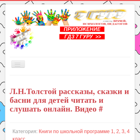
ПРИЛОЖЕНИЕ
ГДЗ 7 ГУРУ >>
Включить/
выключить
навигацию
Главная
Л.Н.Толстой рассказы, сказки и
Книги
басни для детей читать и
Рукоделие
слушать онлайн. Видео #
Подготовка к школе
Уроки
Категория:
Книги по школьной программе 1, 2, 3, 4
ГДЗ
класс