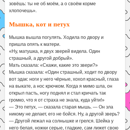
зовёшь: ты не об моём, а о своём корме
хлопочешь».
Мышка, кот и петух
Мышка вышла погулять. Ходила по двору и
пришла опять к матери.
«Ну, матушка, я двух зверей видела. Один
страшный, а другой добрый».
Мать сказала: «Скажи, какие это звери?»
Мышка сказала: «Один страшный, ходит по двору
вот эдак: ноги у него чёрные, хохол красный, глаза
на выкате, а нос крючком. Когда я мимо шла, он
открыл пасть, ногу поднял и стал кричать так
громко, что я от страха не знала, куда уйти!»
— Это петух, — сказала старая мышь. — Он зла
никому не делает, его не бойся. Ну, а другой зверь?
— Другой лежал на солнышке и грелся. Шейка у
него белая, ножки серые, гладкие, сам лижет свою