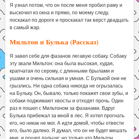
Я узнал потом, что он после меня пробил раму и
выскочил из окна и прямо, по моему следу,
поскакал по дороге и проскакал так верст двадцать
в самый жар.
Мильтон и Булька (Рассказ)
Я завел себе для фазанов легавую собаку. Собаку
эту звали Мильтон: она была высокая, худая,
крапчатая по серому, с длинными брылами и
ушами и очень сильная и умная. С Булькой они не
грызлись. Ни одна собака никогда не огрызалась
на Бульку. Он, бывало, только покажет свои зубы, и
собаки поджимают хвосты и отходят прочь. Один
раз я пошел с Мильтоном за фазанами. Вдруг
Булька прибежал за мной в лес. Я хотел прогнать
его, но никак не мог. А идти домой, чтобы отвести
его, было далеко. Я думал, что он не будет мешать
мне, и пошел дальше; но только что Мильтон