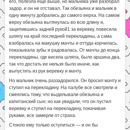
его, полезла еще выше, но мальчика уже разобрал
задор, и он не отставал. Так обезьяна и мальчик в
одну минуту добрались до самого верха. На самом
верху обезьяна вытянулась во всю длину и,
зацепившись задней рукой1 за веревку, повесила
шляпу на край последней перекладины, а сама
взобралась на макушку мачты и оттуда корчилась,
показывала зубы и радовалась. От мачты до конца
перекладины, где висела шляпа, было аршина два,
так что достать ее нельзя было иначе, как
выпустить из рук веревку и мачту.
Но мальчик очень раззадорился. Он бросил мачту и
ступил на перекладину. На палубе все смотрели и
смеялись тому, что выделывали обезьяна и
капитанский сын; но как увидали, что он пустил
веревку и ступил на перекладину, покачивая
руками, все замерли от страха.
Стоило ему только оступиться — и он бы