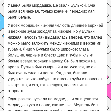
У меня была мордашка. Ее звали Булькой. Она
была вся черная, только кончики передних лап
были белые.
У всех мордашек нижняя челюсть длиннее верхней
и верхние зубы заходят за нижние; но у Бульки
нижняя челюсть так выдавалась вперед, что палец
можно было заложить между нижними и верхними
зубами, Лицо у Бульки было широкое; глаза
большие, черные и блестящие; и зубы и клыки
белые всегда торчали наружу. Он был похож на
арапа. Булька был смирный и не кусался, но он
был очень силен и цепок. Когда он, бывало,
уцедится за что-нибудь, то стиснет зубы и повиснет,
как тряпка, и его, как клещука, нельзя никак
оторвать.
Один раз его пускали на медведя, и он вцепился
медведю в ухо и повис, как пиявка. Медведь бил
его лапами, прижимал к себе, кидал из стороны в