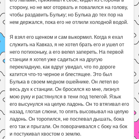
сторону, но не мог оторвать и повалился на голову,
чтобы раздавить Бульку; но Булька до тех пор на
нем держался, пока его не отлили холодной водой.
Я взял его щенком и сам выкормил. Когда я ехал
служить на Кавказ, я не хотел брать его и ушел от
него потихоньку, а его велел запереть. На первой
станции я хотел уже садиться на другую
перекладную, как вдруг увидал, что по дороге
катится что-то черное и блестящее. Это был
Булька в своем медном ошейнике. Он летел во
весь дух к станции. Он бросился ко мне, лизнул
мою руку и растянулся в тени под телегой. Язык
его высунулся на целую ладонь. Он то втягивал его
назад, глотая слюни, то опять высовывал на целую
ладонь. Он торопился, не поспевал дышать, бока
его так и прыгали. Он поворачивался с боку на бок
и постукивал хвостом о землю.