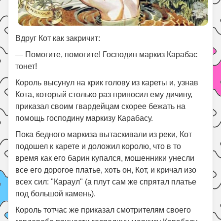
Вдруг Кот как закричит:
— Помогите, помогите! Господин маркиз Карабас
тонет!
Король высунул на крик голову из кареты и, узнав
Кота, который столько раз приносил ему дичину,
приказал своим гвардейцам скорее бежать на
помощь господину маркизу Карабасу.
Пока бедного маркиза вытаскивали из реки, Кот
подошел к карете и доложил королю, что в то
время как его барин купался, мошенники унесли
все его дорогое платье, хоть он, Кот, и кричал изо
всех сил: "Караул" (а плут сам же спрятал платье
под большой камень).
Король тотчас же приказал смотрителям своего