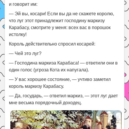
и говорит им:
— Эй вы, косари! Если вы да не скажете королю,
что луг этот принадлежит господину маркизу
Карабасу, смотрите у меня: всех вас в порошок
истолку!
Король действительно спросил косарей:
— Чей это луг?
— Господина маркиза Карабаса! — ответили они в
один голос (угроза Кота их напугала).
— У вас хорошее состояние, — учтиво заметил
король маркизу Карабасу.
— Да, государь, — ответил маркиз, — этот луг дает
мне весьма порядочный доходец.