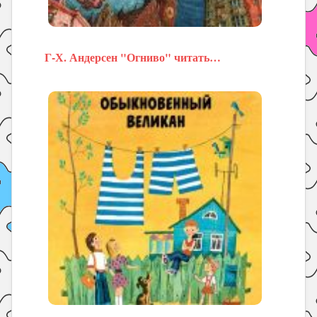
Г-Х. Андерсен "Огниво" читать…