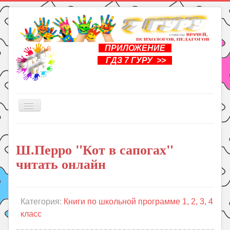
ПРИЛОЖЕНИЕ
ГДЗ 7 ГУРУ >>
Включить/
выключить
навигацию
Главная
Ш.Перро "Кот в сапогах"
Книги
читать онлайн
Рукоделие
Подготовка к школе
Уроки
Категория:
Книги по школьной программе 1, 2, 3, 4
класс
ГДЗ