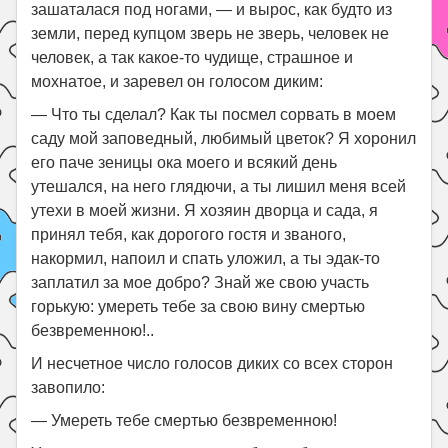
зашаталася под ногами, — и вырос, как будто из
земли, перед купцом зверь не зверь, человек не
человек, а так какое-то чудище, страшное и
мохнатое, и заревел он голосом диким:
— Что ты сделал? Как ты посмел сорвать в моем
саду мой заповедный, любимый цветок? Я хоронил
его паче зеницы ока моего и всякий день
утешался, на него глядючи, а ты лишил меня всей
утехи в моей жизни. Я хозяин дворца и сада, я
принял тебя, как дорогого гостя и званого,
накормил, напоил и спать уложил, а ты эдак-то
заплатил за мое добро? Знай же свою участь
горькую: умереть тебе за свою вину смертью
безвременною!..
И несчетное число голосов диких со всех сторон
завопило:
— Умереть тебе смертью безвременною!