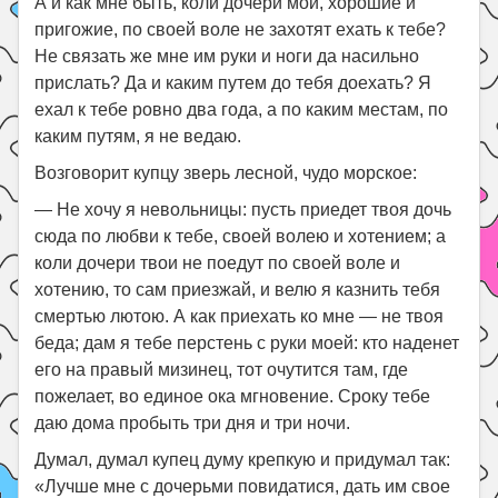
А и как мне быть, коли дочери мои, хорошие и
пригожие, по своей воле не захотят ехать к тебе?
Не связать же мне им руки и ноги да насильно
прислать? Да и каким путем до тебя доехать? Я
ехал к тебе ровно два года, а по каким местам, по
каким путям, я не ведаю.
Возговорит купцу зверь лесной, чудо морское:
— Не хочу я невольницы: пусть приедет твоя дочь
сюда по любви к тебе, своей волею и хотением; а
коли дочери твои не поедут по своей воле и
хотению, то сам приезжай, и велю я казнить тебя
смертью лютою. А как приехать ко мне — не твоя
беда; дам я тебе перстень с руки моей: кто наденет
его на правый мизинец, тот очутится там, где
пожелает, во единое ока мгновение. Сроку тебе
даю дома пробыть три дня и три ночи.
Думал, думал купец думу крепкую и придумал так:
«Лучше мне с дочерьми повидатися, дать им свое