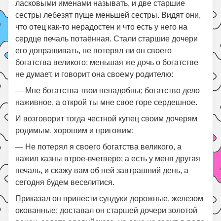
ласковыми именами называть, и две старшие
сестры лебезят пуще меньшей сестры. Видят они,
что отец как-то нерадостен и что есть у него на
сердце печаль потаённая. Стали старшие дочери
его допрашивать, не потерял ли он своего
богатства великого; меньшая же дочь о богатстве
не думает, и говорит она своему родителю:
— Мне богатства твои ненадобны; богатство дело
наживное, а открой ты мне свое горе сердешное.
И возговорит тогда честной купец своим дочерям
родимым, хорошим и пригожим:
— Не потерял я своего богатства великого, а
нажил казны втрое-вчетверо; а есть у меня другая
печаль, и скажу вам об ней завтрашний день, а
сегодня будем веселитися.
Приказал он принести сундуки дорожные, железом
окованные; доставал он старшей дочери золотой