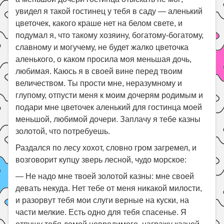
увидел я такой гостинец у тебя в саду — аленький
цветочек, какого краше нет на белом свете, и
подумал я, что такому хозяину, богатому-богатому,
славному и могучему, не будет жалко цветочка
аленького, о каком просила моя меньшая дочь,
любимая. Каюсь я в своей вине перед твоим
величеством. Ты прости мне, неразумному и
глупому, отпусти меня к моим дочерям родимым и
подари мне цветочек аленький для гостинца моей
меньшой, любимой дочери. Заплачу я тебе казны
золотой, что потребуешь.
Раздался по лесу хохот, словно гром загремел, и
возговорит купцу зверь лесной, чудо морское:
— Не надо мне твоей золотой казны: мне своей
девать некуда. Нет тебе от меня никакой милости,
и разорвут тебя мои слуги верные на куски, на
части мелкие. Есть одно для тебя спасенье. Я