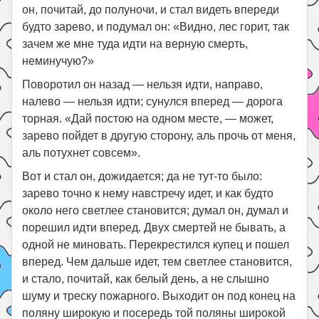
он, почитай, до полуночи, и стал видеть впереди
будто зарево, и подумал он: «Видно, лес горит, так
зачем же мне туда идти на верную смерть,
неминучую?»
Поворотил он назад — нельзя идти, направо,
налево — нельзя идти; сунулся вперед — дорога
торная. «Дай постою на одном месте, — может,
зарево пойдет в другую сторону, аль прочь от меня,
аль потухнет совсем».
Вот и стал он, дожидается; да не тут-то было:
зарево точно к нему навстречу идет, и как будто
около него светлее становится; думал он, думал и
порешил идти вперед. Двух смертей не бывать, а
одной не миновать. Перекрестился купец и пошел
вперед. Чем дальше идет, тем светлее становится,
и стало, почитай, как белый день, а не слышно
шуму и треску пожарного. Выходит он под конец на
поляну широкую и посередь той поляны широкой