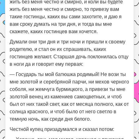
жить без меня честно и смирно, и коли вы будете
жить без меня честно и смирно, то привезу вам
такие гостинцы, каких вы сами захотите, и даю я
вам сроку думать на три дня, и тогда вы мне
скажете, каких гостинцев вам хочется.
Думали они три дня и три ночи и пришли к своему
родителю, и стал он их спрашивать, каких
гостинцев желают. Старшая дочь поклонилась отцу
в ноги да и говорит ему первая:
— Государь ты мой батюшка родимый! Не вози ты
мне золотой и серебряной парчи, ни мехов черного
соболя, ни жемчуга бурмицкого, а привези ты мне
золотой венец из камениев самоцветных, и чтоб
был от них такой свет, как от месяца полного, как от
солнца красного, и чтоб было от него светло в
темную ночь, как среди дня белого.
Честно́й купец призадумался и сказал потом: