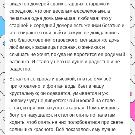
видел он дочерей своих старших: старшую и
середнюю, что они веселым-веселёхоньки, а
печальна одна дочь меньшая, любимая; что у
старшей и середней дочери есть женихи богатые и
что сбираются они выйти замуж, не дождавшись
его благословения отцовского; меньшая же дочь
любимая, красавица писаная, о женихах и
слышать не хочет, покуда не воротится ее родимый
батюшка. И стало у него на душе и радостно и не
радостно.
Встал он со кровати высокой, платье ему всё
приготовлено, и фонтан воды бьет в чашу
хрустальную; он одевается, умывается и уж
новому чуду не дивуется: чай и кофей на столе
стоят, и при них закуска сахарная. Помолившись
богу, он накушался, и стал он опять по палатам
ходить, чтоб опять на них полюбоватися при свете
солнышка красного. Всё показалось ему лучше