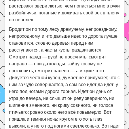
растерзают звери лютые, чем попасться мне в руки
разбойничьи, поганые и доживать свой век в плену
во неволе».
Бродит он по тому лесу дремучему, непроездному,
непроходному, и что дальше идет, то дорога лучше
становится, словно деревья перед ним
расступаются, а часты кусты раздвигаются.
Смотрит назад — руки́ не просунуть, смотрит
направо — пни да колоды, зайцу косому не
проскочить, смотрит налево — а и хуже того.
Дивуется честной купец, думает не придумает, что с
ним за чудо совершается, а сам всё идет да идет: у
него под ногами дорога торная. Идет он день от
утра до вечера, не слышит он реву звериного, ни
шипения змеиного, ни крику совиного, ни голоса
птичьего: ровно около него всё повымерло. Вот
пришла и темная ночь; кругом его хоть глаз
выколи, а у него под ногами светлехонько. Вот идет