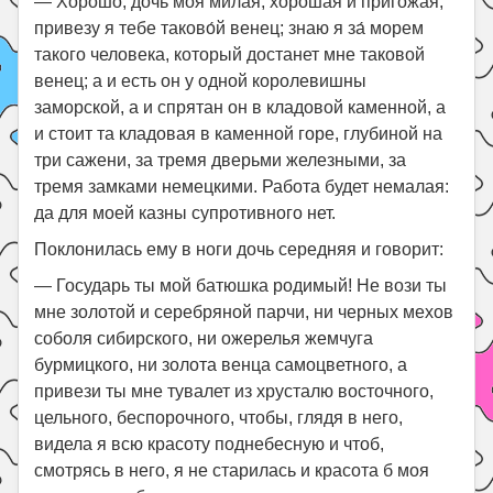
— Хорошо, дочь моя милая, хорошая и пригожая,
привезу я тебе таково́й венец; знаю я за́ морем
такого человека, который достанет мне таковой
венец; а и есть он у одной королевишны
заморской, а и спрятан он в кладовой каменной, а
и стоит та кладовая в каменной горе, глубиной на
три сажени, за тремя дверьми железными, за
тремя замками немецкими. Работа будет немалая:
да для моей казны супротивного нет.
Поклонилась ему в ноги дочь середняя и говорит:
— Государь ты мой батюшка родимый! Не вози ты
мне золотой и серебряной парчи, ни черных мехов
соболя сибирского, ни ожерелья жемчуга
бурмицкого, ни золота венца самоцветного, а
привези ты мне тувалет из хрусталю восточного,
цельного, беспорочного, чтобы, глядя в него,
видела я всю красоту поднебесную и чтоб,
смотрясь в него, я не старилась и красота б моя