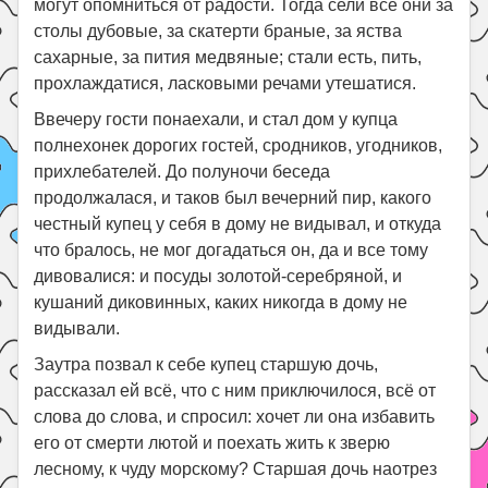
могут опомниться от радости. Тогда сели все они за
столы дубовые, за скатерти браные, за яства
сахарные, за пития медвяные; стали есть, пить,
прохлаждатися, ласковыми речами утешатися.
Ввечеру гости понаехали, и стал дом у купца
полнехонек дорогих гостей, сродников, угодников,
прихлебателей. До полуночи беседа
продолжалася, и таков был вечерний пир, какого
честный купец у себя в дому не видывал, и откуда
что бралось, не мог догадаться он, да и все тому
дивовалися: и посуды золотой-серебряной, и
кушаний диковинных, каких никогда в дому не
видывали.
Заутра позвал к себе купец старшую дочь,
рассказал ей всё, что с ним приключилося, всё от
слова до слова, и спросил: хочет ли она избавить
его от смерти лютой и поехать жить к зверю
лесному, к чуду морскому? Старшая дочь наотрез