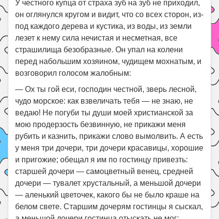
У честного купца от страха зуб на зуб не приходил,
он оглянулся кругом и видит, что со всех сторон, из-
под каждого дерева и кустика, из воды, из земли
лезет к нему сила нечистая и несметная, все
страшилища безобразные. Он упал на колени
перед набольшим хозяином, чудищем мохнатым, и
возговорил голосом жалобным:
— Ох ты гой еси, господин честной, зверь лесной,
чудо морское: как взвеличать тебя — не знаю, не
ведаю! Не погуби ты души моей христианской за
мою продерзость безвинную, не прикажи меня
рубить и казнить, прикажи слово вымолвить. А есть
у меня три дочери, три дочери красавицы, хорошие
и пригожие; обещал я им по гостинцу привезть:
старшей дочери — самоцветный венец, средней
дочери — тувалет хрустальный, а меньшой дочери
— аленький цветочек, какого бы не было краше на
белом свете. Старшим дочерям гостинцы я сыскал,
а меньшой дочери гостинца отыскать не мог;