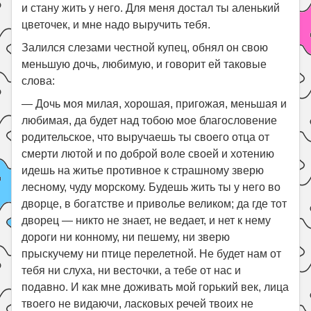
и стану жить у него. Для меня достал ты аленький
цветочек, и мне надо выручить тебя.
Залился слезами честной купец, обнял он свою
меньшую дочь, любимую, и говорит ей таковые
слова:
— Дочь моя милая, хорошая, пригожая, меньшая и
любимая, да будет над тобою мое благословение
родительское, что выручаешь ты своего отца от
смерти лютой и по доброй воле своей и хотению
идешь на житье противное к страшному зверю
лесному, чуду морскому. Будешь жить ты у него во
дворце, в богатстве и приволье великом; да где тот
дворец — никто не знает, не ведает, и нет к нему
дороги ни конному, ни пешему, ни зверю
прыскучему ни птице перелетной. Не будет нам от
тебя ни слуха, ни весточки, а тебе от нас и
подавно. И как мне доживать мой горький век, лица
твоего не видаючи, ласковых речей твоих не