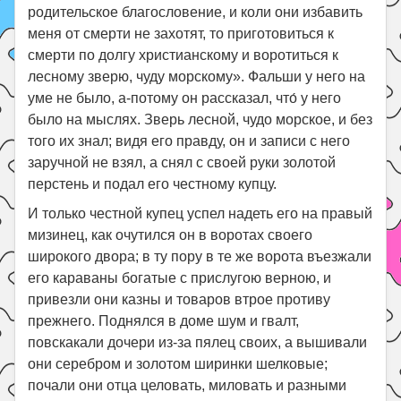
родительское благословение, и коли они избавить
меня от смерти не захотят, то приготовиться к
смерти по долгу христианскому и воротиться к
лесному зверю, чуду морскому». Фальши у него на
уме не было, а-потому он рассказал, что́ у него
было на мыслях. Зверь лесной, чудо морское, и без
того их знал; видя его правду, он и записи с него
заручной не взял, а снял с своей руки золотой
перстень и подал его честному купцу.
И только честной купец успел надеть его на правый
мизинец, как очутился он в воротах своего
широкого двора; в ту пору в те же ворота въезжали
его караваны богатые с прислугою верною, и
привезли они казны и товаров втрое противу
прежнего. Поднялся в доме шум и гвалт,
повскакали дочери из-за пялец своих, а вышивали
они серебром и золотом ширинки шелковые;
почали они отца целовать, миловать и разными