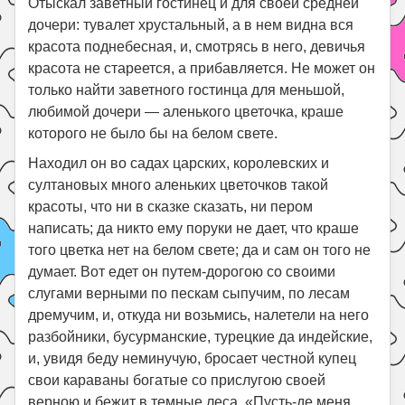
Отыскал заветный гостинец и для своей средней
дочери: тувалет хрустальный, а в нем видна вся
красота поднебесная, и, смотрясь в него, девичья
красота не стареется, а прибавляется. Не может он
только найти заветного гостинца для меньшой,
любимой дочери — аленького цветочка, краше
которого не было бы на белом свете.
Находил он во садах царских, королевских и
султановых много аленьких цветочков такой
красоты, что ни в сказке сказать, ни пером
написать; да никто ему поруки не дает, что краше
того цветка нет на белом свете; да и сам он того не
думает. Вот едет он путем-дорогою со своими
слугами верными по пескам сыпучим, по лесам
дремучим, и, откуда ни возьмись, налетели на него
разбойники, бусурманские, турецкие да индейские,
и, увидя беду неминучую, бросает честной купец
свои караваны богатые со прислугою своей
верною и бежит в темные леса. «Пусть-де меня