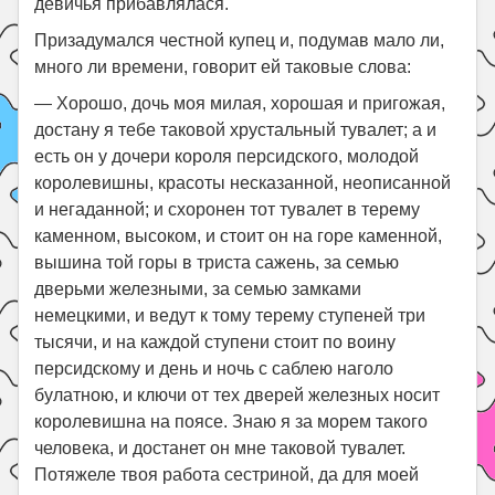
девичья прибавлялася.
Призадумался честной купец и, подумав мало ли,
много ли времени, говорит ей таковые слова:
— Хорошо, дочь моя милая, хорошая и пригожая,
достану я тебе таковой хрустальный тувалет; а и
есть он у дочери короля персидского, молодой
королевишны, красоты несказанной, неописанной
и негаданной; и схоронен тот тувалет в терему
каменном, высоком, и стоит он на горе каменной,
вышина той горы в триста сажень, за семью
дверьми железными, за семью замками
немецкими, и ведут к тому терему ступеней три
тысячи, и на каждой ступени стоит по воину
персидскому и день и ночь с саблею наголо
булатною, и ключи от тех дверей железных носит
королевишна на поясе. Знаю я за морем такого
человека, и достанет он мне таковой тувалет.
Потяжеле твоя работа сестриной, да для моей