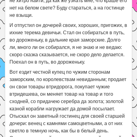
не хитро найти, да как же узнать мне, что краше его
нет на белом свете? Буду стараться, а на гостинце
не взыщи.
И отпустил он дочерей своих, хороших, пригожих, в
ихние терема девичьи. Стал он собираться в путь,
во дороженьку, в дальние края заморские. Долго
ли, много ли он собирался, я не знаю и не ведаю:
скоро сказка сказывается, не скоро дело делается.
Поехал он в путь, во дороженьку.
Вот ездит честной купец по чужим сторонам
заморским, по королевствам невиданным; продает
он свои товары втридорога, покупает чужие
втридешева, он меняет товар на товар и того
сходней, со придачею серебра да золота; золотой
казной корабли нагружает да домой посылает.
Отыскал он заветный гостинец для своей старшей
дочери: венец с камнями самоцветными, а от них
светло в темную ночь, как бы в белый день.