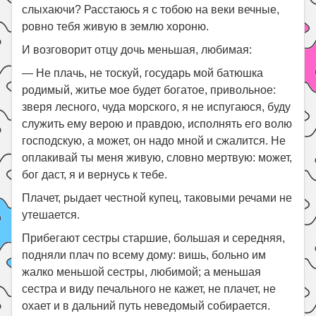
слыхаючи? Расстаюсь я с тобою на веки вечные,
ровно тебя живую в землю хороню.
И возговорит отцу дочь меньшая, любимая:
— Не плачь, не тоскуй, государь мой батюшка
родимый, житье мое будет богатое, привольное:
зверя лесного, чуда морского, я не испугаюся, буду
служить ему верою и правдою, исполнять его волю
господскую, а может, он надо мной и сжалится. Не
оплакивай ты меня живую, словно мертвую: может,
бог даст, я и вернусь к тебе.
Плачет, рыдает честной купец, таковыми речами не
утешается.
Прибегают сестры старшие, большая и середняя,
подняли плач по всему дому: вишь, больно им
жалко меньшой сестры, любимой; а меньшая
сестра и виду печального не кажет, не плачет, не
охает и в дальний путь неведомый собирается.