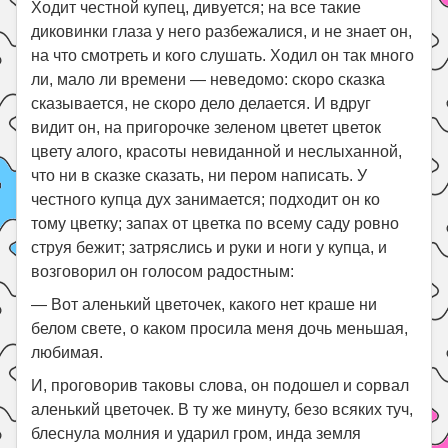
Ходит честной купец, дивуется; на все такие
диковинки глаза у него разбежалися, и не знает он,
на что смотреть и кого слушать. Ходил он так много
ли, мало ли времени — неведомо: скоро сказка
сказывается, не скоро дело делается. И вдруг
видит он, на пригорочке зеленом цветет цветок
цвету алого, красоты невиданной и неслыханной,
что ни в сказке сказать, ни пером написать. У
честного купца дух занимается; подходит он ко
тому цветку; запах от цветка по всему саду ровно
струя бежит; затряслись и руки и ноги у купца, и
возговорил он голосом радостным:
— Вот аленький цветочек, какого нет краше ни
белом свете, о каком просила меня дочь меньшая,
любимая.
И, проговорив таковы слова, он подошел и сорвал
аленький цветочек. В ту же минуту, безо всяких туч,
блеснула молния и ударил гром, инда земля