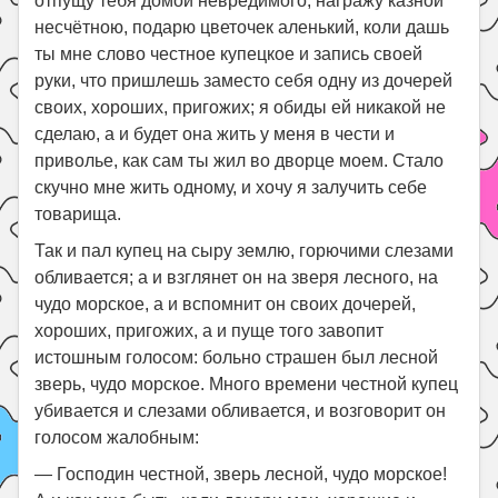
отпущу тебя домой невредимого, награжу казной
несчётною, подарю цветочек аленький, коли дашь
ты мне слово честное купецкое и запись своей
руки, что пришлешь заместо себя одну из дочерей
своих, хороших, пригожих; я обиды ей никакой не
сделаю, а и будет она жить у меня в чести и
приволье, как сам ты жил во дворце моем. Стало
скучно мне жить одному, и хочу я залучить себе
товарища.
Так и пал купец на сыру землю, горючими слезами
обливается; а и взглянет он на зверя лесного, на
чудо морское, а и вспомнит он своих дочерей,
хороших, пригожих, а и пуще того завопит
истошным голосом: больно страшен был лесной
зверь, чудо морское. Много времени честной купец
убивается и слезами обливается, и возговорит он
голосом жалобным:
— Господин честной, зверь лесной, чудо морское!