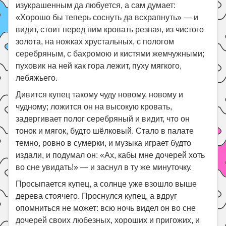
изукрашенным да любуется, а сам думает:
«Хорошо бы теперь соснуть да всхрапнуть» — и
видит, стоит перед ним кровать резная, из чистого
золота, на ножках хрустальных, с пологом
серебряным, с бахромою и кистями жемчужными;
пуховик на ней как гора лежит, пуху мягкого,
лебяжьего.
Дивится купец такому чуду новому, новому и
чудному; ложится он на высокую кровать,
задергивает полог серебряный и видит, что он
тонок и мягок, будто шёлковый. Стало в палате
темно, ровно в сумерки, и музыка играет будто
издали, и подумал он: «Ах, кабы мне дочерей хоть
во сне увидать!» — и заснул в ту же минуточку.
Просыпается купец, а солнце уже взошло выше
дерева стоячего. Проснулся купец, а вдруг
опомниться не может: всю ночь видел он во сне
дочерей своих любезных, хороших и пригожих, и