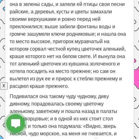
она в зелены́ сады, и запели ей птицы свои песни
райские, а деревья, кусты и цветы замахали
своими верхушками и ровно перед ней
преклонилися; выше забили фонтаны воды и
громче зашумели ключи родниковые; и нашла она
то место высокое, пригорок муравчатый на
котором сорвал честной купец цветочек аленький,
краше которого нет на белом свете. И вынула она
тот аленький цветочек из кувшина золоченого и
хотела посадить на место прежнее; но сам он
вылетел из рук ее и прирос к стеблю прежнему и
расцвел краше прежнего.
X
Подивилася она такому чуду чудному, диву
дивному, порадовалась своему цветочку
аленькому, заветному и пошла назад в палаты
свои дворцовые; и в одной из них стоит стол
накрыт, и только она подумала: «Видно, зверь
лесной, чудо морское, на меня не гневается, и