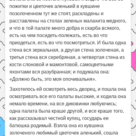
пожитки и цветочек аленький в кувшине
позолоченном тут же стоят, раскладены и
расставлены на столах зеленых малахита медного,
и что в той палате много добра и скарба всякого,
есть на чем посидеть-полежать, есть во что
приодеться, есть во что посмотреться. И была одна
стена вся зеркальная, а другая стена золоченая, а
третья стена вся серебряная, а четвертая стена из
кости слоновой и мамонтовой, самоцветными
яхонтами вся разубранная; и подумала она:
«Должно быть, это моя опочивальня».
Захотелось ей осмотреть весь дворец, и пошла она
осматривать все его палаты высокие, и ходила она
немало времени, на все диковинки любуючись;
одна палата была краше другой, и все краше того,
как рассказывал честной купец, государь ее
батюшка родимый. Взяла она из кувшина
золоченого любимый цветочек аленький, сошла