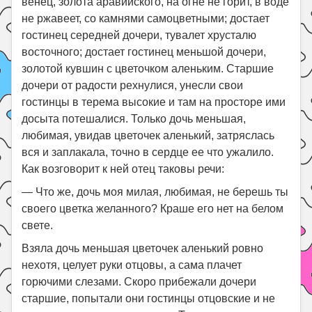
венец, золота аравийского, на огне не горит, в воде
не ржавеет, со камнями самоцветными; достает
гостинец середней дочери, тувалет хрусталю
восточного; достает гостинец меньшой дочери,
золотой кувшин с цветочком аленьким. Старшие
дочери от радости рехнулися, унесли свои
гостинцы в терема высокие и там на просторе ими
досыта потешалися. Только дочь меньшая,
любимая, увидав цветочек аленький, затряслась
вся и заплакала, точно в сердце ее что ужалило.
Как возговорит к ней отец таковы речи:
— Что же, дочь моя милая, любимая, не берешь ты
своего цветка желанного? Краше его нет на белом
свете.
Взяла дочь меньшая цветочек аленький ровно
нехотя, целует руки отцовы, а сама плачет
горючими слезами. Скоро прибежали дочери
старшие, попытали они гостинцы отцовские и не