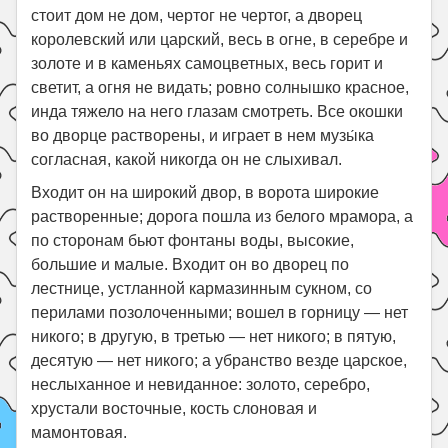
стоит дом не дом, чертог не чертог, а дворец
королевский или царский, весь в огне, в серебре и
золоте и в каменьях самоцветных, весь горит и
светит, а огня не видать; ровно солнышко красное,
инда тяжело на него глазам смотреть. Все окошки
во дворце растворены, и играет в нем музы́ка
согласная, какой никогда он не слыхивал.
Входит он на широкий двор, в ворота широкие
растворенные; дорога пошла из белого мрамора, а
по сторонам бьют фонтаны воды, высокие,
большие и малые. Входит он во дворец по
лестнице, устланной кармазинным сукном, со
перилами позолоченными; вошел в горницу — нет
никого; в другую, в третью — нет никого; в пятую,
десятую — нет никого; а убранство везде царское,
неслыханное и невиданное: золото, серебро,
хрустали восточные, кость слоновая и
мамонтовая.