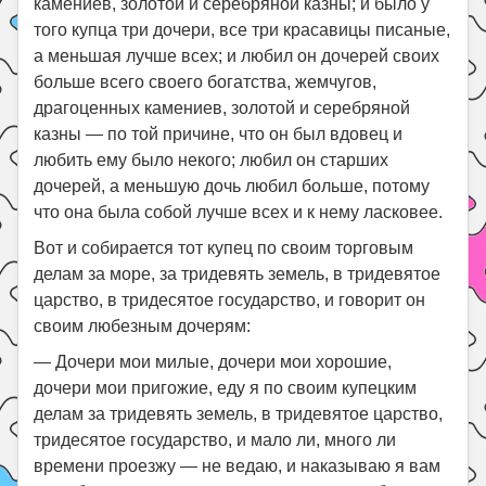
камениев, золотой и серебряной казны; и было у
того купца три дочери, все три красавицы писаные,
а меньшая лучше всех; и любил он дочерей своих
больше всего своего богатства, жемчугов,
драгоценных камениев, золотой и серебряной
казны — по той причине, что он был вдовец и
любить ему было некого; любил он старших
дочерей, а меньшую дочь любил больше, потому
что она была собой лучше всех и к нему ласковее.
Вот и собирается тот купец по своим торговым
делам за море, за тридевять земель, в тридевятое
царство, в тридесятое государство, и говорит он
своим любезным дочерям:
— Дочери мои милые, дочери мои хорошие,
дочери мои пригожие, еду я по своим купецким
делам за тридевять земель, в тридевятое царство,
тридесятое государство, и мало ли, много ли
времени проезжу — не ведаю, и наказываю я вам