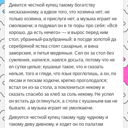
Дивится честной купец такому богатству
несказанному, а вдвое того, что хозяина нет; не
только хозяина, и прислуги нет; а музыка играет не
смолкаючи; и подумал он в те поры про себя: «Всё
хорошо, да есть нечего» — и вырос перед ним
стол, убранный-разубранный: в посуде золотой да
серебряной яства стоят сахарные, и вина
заморские, и питья медвяные. Сел он за стол без
сумления, напился, наелся досыта, потому что не
ел сутки целые; кушанье такое, что и сказать
нельзя, того и гляди, что язык проглотишь, а он, по
лесам и пескам ходючи, крепко проголодался;
встал он из-за стола, а поклониться некому и
сказать спасибо за хлеб за соль некому. Не успел
он встать да оглянуться, а стола с кушаньем как не
бывало, а музыка играет не умолкаючи.
Дивуется честной купец такому чуду чудному и
такому диву дивному, и ходит он по палатам