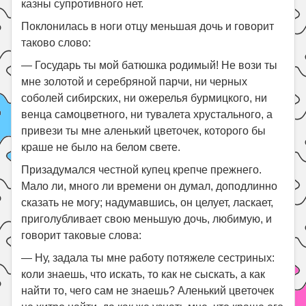
казны супротивного нет.
Поклонилась в ноги отцу меньшая дочь и говорит
таково слово:
— Государь ты мой батюшка родимый! Не вози ты
мне золотой и серебряной парчи, ни черных
соболей сибирских, ни ожерелья бурмицкого, ни
венца самоцветного, ни тувалета хрустального, а
привези ты мне аленький цветочек, которого бы
краше не было на белом свете.
Призадумался честной купец крепче прежнего.
Мало ли, много ли времени он думал, доподлинно
сказать не могу; надумавшись, он целует, ласкает,
приголубливает свою меньшую дочь, любимую, и
говорит таковые слова:
— Ну, задала ты мне работу потяжеле сестриных:
коли знаешь, что искать, то как не сыскать, а как
найти то, чего сам не знаешь? Аленький цветочек