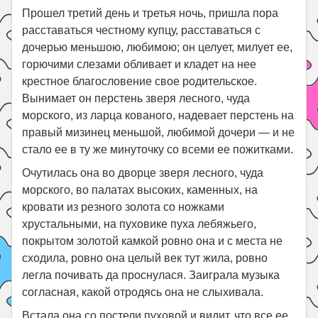
Прошел третий день и третья ночь, пришла пора
расставаться честному купцу, расставаться с
дочерью меньшою, любимою; он целует, милует ее,
горючими слезами обливает и кладет на нее
крестное благословение свое родительское.
Вынимает он перстень зверя лесного, чуда
морского, из ларца кованого, надевает перстень на
правый мизинец меньшой, любимой дочери — и не
стало ее в ту же минуточку со всеми ее пожитками.
Очутилась она во дворце зверя лесного, чуда
морского, во палатах высоких, каменных, на
кровати из резного золота со ножками
хрустальными, на пуховике пуха лебяжьего,
покрытом золотой камкой ровно она и с места не
сходила, ровно она целый век тут жила, ровно
легла почивать да проснулася. Заиграла музыка
согласная, какой отродясь она не слыхивала.
Встала она со постели пуховой и видит, что все ее