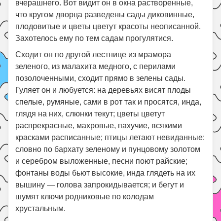
вчерашнего. Вот видит он в окна растворенные,
что кругом дворца разведены сады диковинные,
плодовитые и цветы цветут красоты неописанной.
Захотелось ему по тем садам прогулятися.
Сходит он по другой лестнице из мрамора
зеленого, из малахита медного, с перилами
позолоченными, сходит прямо в зелены сады.
Гуляет он и любуется: на деревьях висят плоды
спелые, румяные, сами в рот так и просятся, инда,
глядя на них, слюнки текут; цветы цветут
распрекрасные, махровые, пахучие, всякими
красками расписанные; птицы летают невиданные:
словно по бархату зеленому и пунцовому золотом
и серебром выложенные, песни поют райские;
фонтаны воды бьют высокие, инда глядеть на их
вышину — голова запрокидывается; и бегут и
шумят ключи родниковые по колодам
хрустальным.