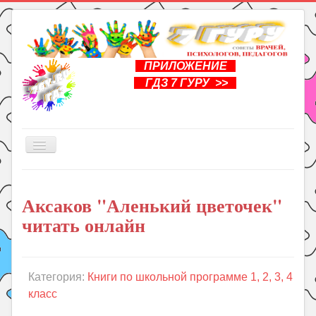
ПРИЛОЖЕНИЕ
ГДЗ 7 ГУРУ >>
Включить/
выключить
навигацию
Главная
Аксаков "Аленький цветочек"
Книги
читать онлайн
Рукоделие
Подготовка к школе
Уроки
Категория:
Книги по школьной программе 1, 2, 3, 4
класс
ГДЗ