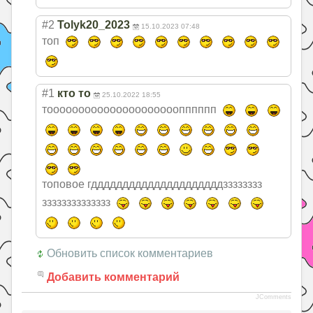
#2
Tolyk20_2023
15.10.2023 07:48
топ
#1
кто то
25.10.2022 18:55
тоооооооооооооо
ооооооопппппп
топовое гдддддддддддддд
дддддддзззззззз
зззззззззззззз
Обновить список комментариев
Добавить комментарий
JComments