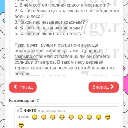
1. В чём состоит полная красота местности?
2. Какая великая цель заключается в соединении
воды и леса?
3. Какой лес называют красным?
4. Какой лес называют чёрным?
5. Какой лес любит автор текста?
Реки, речки, ручьи
и
озёра
почти всегда
обрастают
лесом или кустами.
Деревья
закрывают
землю от палящих лучей летнего
солнца и от ветров. В таком лесу
деревья
теряют
свои листья осенью и
возобновляют
их
весною.
Назад
Вперед
Комментарии
#3
никто
25.10.2023 05:21
тоооп