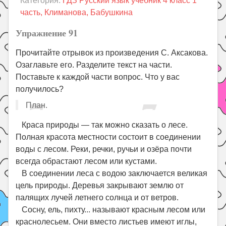
Категория:
ГДЗ Русский язык учебник 4 класс 1
Праздники
часть, Климанова, Бабушкина
Психология
Упражнение 91
Летом!
Прочитайте отрывок из произведения С. Аксакова.
Поиск
Озаглавьте его. Разделите текст на части.
Поставьте к каждой части вопрос. Что у вас
получилось?
План.
Краса природы — так можно сказать о лесе.
Полная красота местности состоит в соединении
воды с лесом. Реки, речки, ручьи и озёра почти
всегда обрастают лесом или кустами.
В соединении леса с водою заключается великая
цель природы. Деревья закрывают землю от
палящих лучей летнего солнца и от ветров.
Сосну, ель, пихту... называют красным лесом или
краснолесьем. Они вместо листьев имеют иглы,