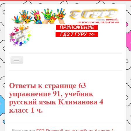
ПРИЛОЖЕНИЕ
ГДЗ 7 ГУРУ >>
Включить/
выключить
навигацию
Главная
Ответы к странице 63
Книги
упражнение 91, учебник
Рукоделие
русский язык Климанова 4
Подготовка к школе
класс 1 ч.
Уроки
ГДЗ