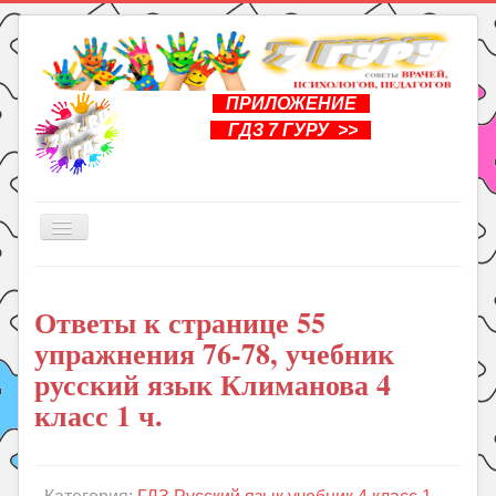
ПРИЛОЖЕНИЕ
ГДЗ 7 ГУРУ >>
Включить/
выключить
навигацию
Главная
Ответы к странице 55
Книги
упражнения 76-78, учебник
Рукоделие
русский язык Климанова 4
Подготовка к школе
класс 1 ч.
Уроки
ГДЗ