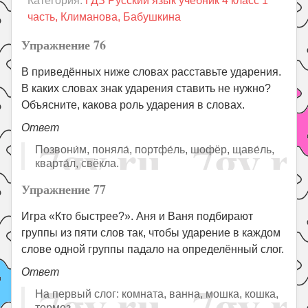
Категория:
ГДЗ Русский язык учебник 4 класс 1
Праздники
часть, Климанова, Бабушкина
Психология
Упражнение 76
Летом!
В приведённых ниже словах расставьте ударения.
Поиск
В каких словах знак ударения ставить не нужно?
Объясните, какова роль ударения в словах.
Ответ
Позвони́м, поняла́, портфе́ль, шофёр, щаве́ль,
кварта́л, свёкла.
Упражнение 77
Игра «Кто быстрее?». Аня и Ваня подбирают
группы из пяти слов так, чтобы ударение в каждом
слове одной группы падало на определённый слог.
Ответ
На первый слог: комната, ванна, мошка, кошка,
тормоз.