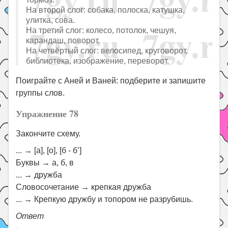
На второй слог: собака, полоска, катушка,
улитка, сова.
На третий слог: колесо, потолок, чешуя,
карандаш, поворот.
На четвёртый слог: велосипед, круговорот,
библиотека, изображение, переворот.
Поиграйте с Аней и Ваней: подберите и запишите
группы слов.
Упражнение 78
Закончите схему.
... → [а], [о], [б - б’]
Буквы → а, б, в
... → дружба
Словосочетание → крепкая дружба
... → Крепкую дружбу и топором не разрубишь.
Ответ