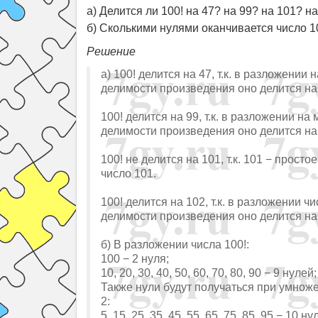
а) Делится ли 100! на 47? на 99? на 101? н
б) Сколькими нулями оканчивается число 1
Решение
а) 100! делится на 47, т.к. в разложении
делимости произведения оно делится на
100! делится на 99, т.к. в разложении на
делимости произведения оно делится на
100! не делится на 101, т.к. 101 − прос
число 101.
100! делится на 102, т.к. в разложении чи
делимости произведения оно делится на
б) В разложении числа 100!:
100 − 2 нуля;
10, 20, 30, 40, 50, 60, 70, 80, 90 − 9 нулей;
Также нули будут получаться при умнож
2:
5, 15, 25, 35, 45, 55, 65, 75, 85, 95 − 10 ну