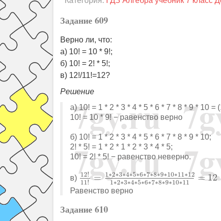
Категория:
ГДЗ Алгебра учебник 7 класс 
Задание 609
Верно ли, что:
а) 10! = 10 * 9!;
б) 10! = 2! * 5!;
в) 12!/11!=12?
Решение
а) 10! = 1 * 2 * 3 * 4 * 5 * 6 * 7 * 8 * 9 * 10 = (
10! = 10 * 9! − равенство верно
б) 10! = 1 * 2 * 3 * 4 * 5 * 6 * 7 * 8 * 9 * 10;
2! * 5! = 1 * 2 * 1 * 2 * 3 * 4 * 5;
10! = 2! * 5! − равенство неверно.
12
!
11
!
=
1
∗
2
∗
3
∗
4
∗
5
∗
6
∗
7
∗
8
∗
12
!
1
∗
2
∗
3
∗
4
∗
5
∗
6
∗
7
∗
8
∗
9
∗
10
∗
11
∗
12
=
=
12
в)
1
∗
2
∗
3
∗
4
∗
5
∗
6
∗
7
∗
8
∗
9
∗
10
∗
11
11
!
Равенство верно
Задание 610