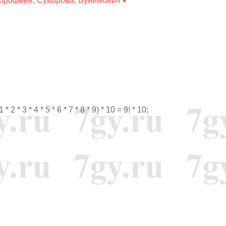
Дорофеев, Суворова, Бунимович ✔
1 * 2 * 3 * 4 * 5 * 6 * 7 * 8 * 9) * 10 = 9! * 10;
9
∗
10
∗
11
∗
12
1
∗
2
∗
3
∗
4
∗
5
∗
6
∗
7
∗
8
∗
9
∗
10
∗
11
=
1