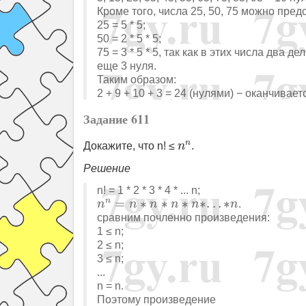
Кроме того, числа 25, 50, 75 можно пред
25 = 5 * 5;
50 = 2 * 5 * 5;
75 = 3 * 5 * 5, так как в этих числа два 
еще 3 нуля.
Таким образом:
2 + 9 + 10 + 3 = 24 (нулями) − оканчивает
Задание 611
n
n
n
Докажите, что n! ≤
n
.
Решение
n! = 1 * 2 * 3 * 4 * ... n;
n
n
=
n
∗
n
∗
n
∗
n
∗
.
.
.
∗
n
n
=
∗
∗
∗
∗
.
.
.
∗
.
n
n
n
n
n
n
сравним почленно произведения:
1 ≤ n;
2 ≤ n;
3 ≤ n;
...
n = n.
Поэтому произведение