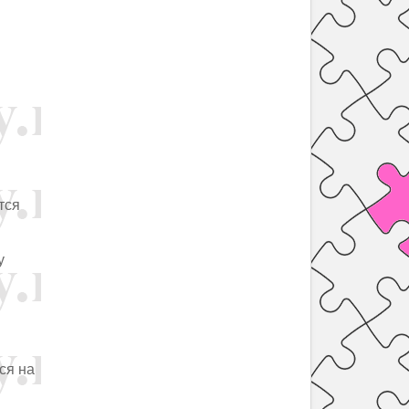
тся
у
ся на