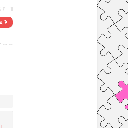
д
Comments
ч