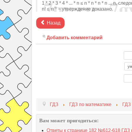
1 * 2 * 3 * 4 * ... * n ≤ n * n * n * n ... n, сл
n
n
n
n! ≤
− утверждение доказано.
n
Назад
Добавить комментарий
ГДЗ
ГДЗ по математике
ГДЗ
Вам может пригодиться:
Ответы к странице 182 №612-618 ГДЗ 