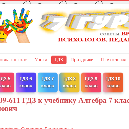
овка к школе
Уроки
ГДЗ
Праздники
Психология
ГДЗ 5
ГДЗ 6
ГДЗ 7
ГДЗ 8
ГДЗ 9
ГДЗ 10
класс
класс
класс
класс
класс
класс
9-611 ГДЗ к учебнику Алгебра 7 кла
мович