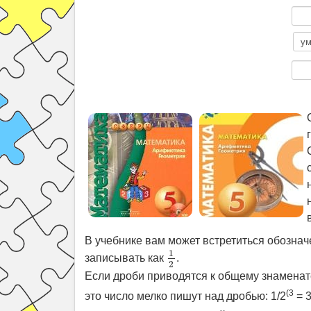
В учебнике вам может встретиться обозначе
1
2
1
записывать как
.
2
Если дроби приводятся к общему знаменате
(3
это число мелко пишут над дробью: 1/2
= 3