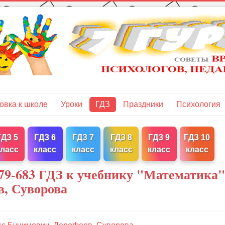
овка к школе
Уроки
ГДЗ
Праздники
Психология
ГДЗ 5
ГДЗ 6
ГДЗ 7
ГДЗ 8
ГДЗ 9
ГДЗ 10
класс
класс
класс
класс
класс
класс
79-683 ГДЗ к учебнику "Математика"
в, Суворова