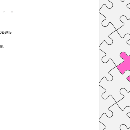
одель
.
на