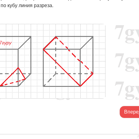
 по кубу линия разреза.
Впере
J