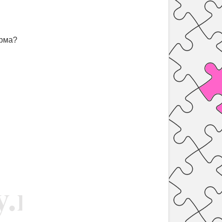
орма?