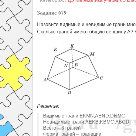
Категория:
ГДЗ Математика учебник 5 кла
Задание 679
Назовите видимые и невидимые грани много
Сколько граней имеют общую вершину А? К
Решение:
Видимые грани:EKMN;AEND;DNMC
Невидимые грани:AEKB;KBMC;ABCD
Всего – 6 граней
Форма граней – трапеции