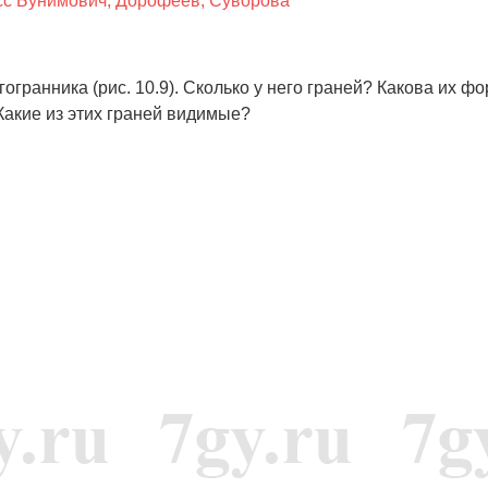
сс Бунимович, Дорофеев, Суворова
гранника (рис. 10.9). Сколько у него граней? Какова их ф
акие из этих граней видимые?