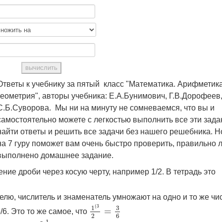
Ответы к учебнику за пятый класс "Математика. Арифметика
геометрия", авторы учебника: Е.А.Бунимович, Г.В.Дорофеев
С.Б.Суворова. Мы ни на минуту не сомневаемся, что вы и
самостоятельно можете с легкостью выполнить все эти зада
найти ответы и решить все задачи без нашего решебника. Н
на 7 гуру поможет вам очень быстро проверить, правильно 
выполнено домашнее задание.
ние дроби через косую черту, например 1/2. В тетрадь это
лю, числитель и знаменатель умножают на одно и то же чис
1
(
3
2
=
3
6
(
3
3
1
=
/6. Это то же самое, что
6
2
3
1
2
1