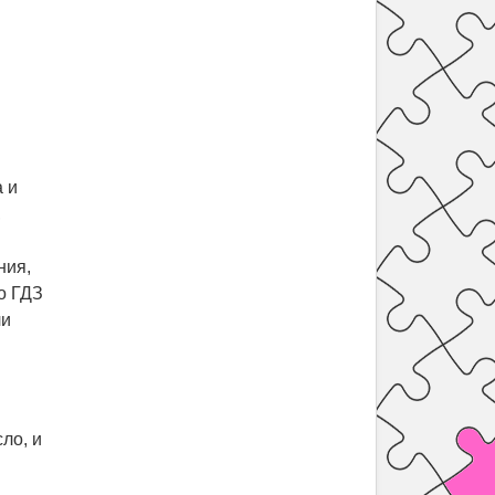
 и
,
ния,
о ГДЗ
ли
ло, и