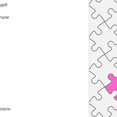
ждой
стали
епите