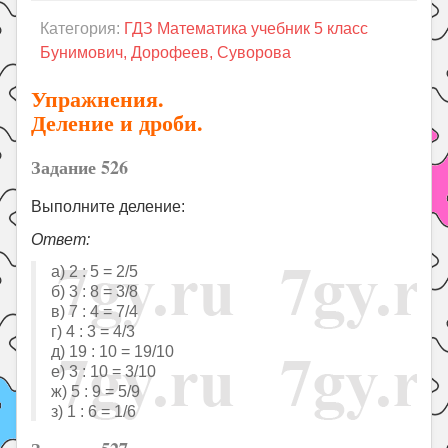
Праздники
Категория:
ГДЗ Математика учебник 5 класс
Психология
Бунимович, Дорофеев, Суворова
Летом!
Упражнения.
Поиск
Деление и дроби.
Задание 526
Выполните деление:
Ответ:
а) 2 : 5 = 2/5
б) 3 : 8 = 3/8
в) 7 : 4 = 7/4
г) 4 : 3 = 4/3
д) 19 : 10 = 19/10
е) 3 : 10 = 3/10
ж) 5 : 9 = 5/9
з) 1 : 6 = 1/6