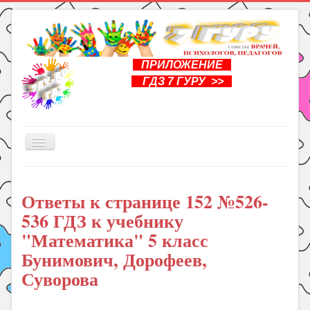
ПРИЛОЖЕНИЕ
ГДЗ 7 ГУРУ >>
Включить/
выключить
навигацию
Главная
Ответы к странице 152 №526-
Книги
536 ГДЗ к учебнику
Рукоделие
"Математика" 5 класс
Подготовка к школе
Бунимович, Дорофеев,
Уроки
Суворова
ГДЗ