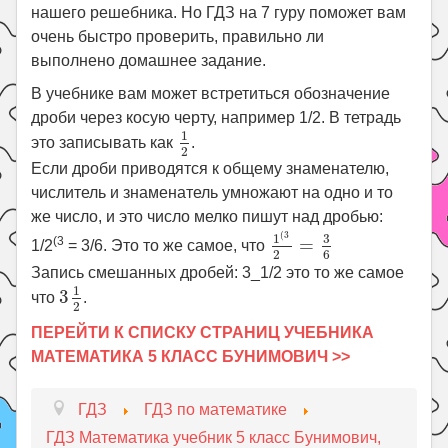
нашего решебника. Но ГДЗ на 7 гуру поможет вам
очень быстро проверить, правильно ли
выполнено домашнее задание.
В учебнике вам может встретиться обозначение
дроби через косую черту, например 1/2. В тетрадь
1
2
1
это записывать как
.
2
Если дроби приводятся к общему знаменателю,
числитель и знаменатель умножают на одно и то
же число, и это число мелко пишут над дробью:
1
(
3
2
=
3
6
(
3
3
1
(3
=
1/2
= 3/6. Это то же самое, что
6
2
Запись смешанных дробей: 3_1/2 это то же самое
3
1
2
1
3
что
.
2
ПЕРЕЙТИ К СПИСКУ СТРАНИЦ УЧЕБНИКА
МАТЕМАТИКА 5 КЛАСС БУНИМОВИЧ >>
ГДЗ
ГДЗ по математике
ГДЗ Математика учебник 5 класс Бунимович,