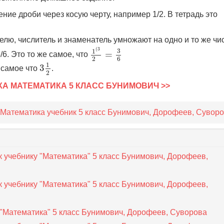
ние дроби через косую черту, например 1/2. В тетрадь это
лю, числитель и знаменатель умножают на одно и то же чис
1
(
3
2
=
3
6
(
3
3
1
=
/6. Это то же самое, что
6
2
3
1
2
1
3
 самое что
.
2
КА МАТЕМАТИКА 5 КЛАСС БУНИМОВИЧ >>
 Математика учебник 5 класс Бунимович, Дорофеев, Сувор
к учебнику "Математика" 5 класс Бунимович, Дорофеев,
к учебнику "Математика" 5 класс Бунимович, Дорофеев,
у "Математика" 5 класс Бунимович, Дорофеев, Суворова