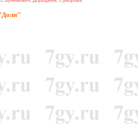
сс Бунимович, Дорофеев, Суворова
"Доли"