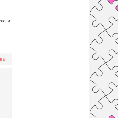
ло, и
ова