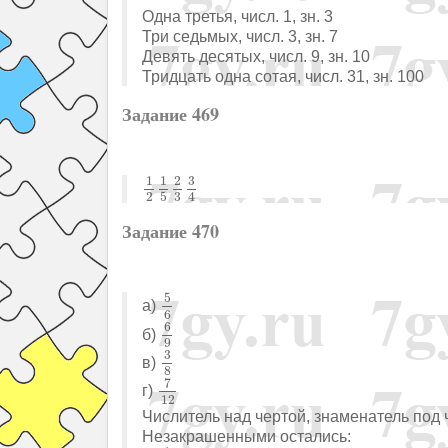
Одна третья, числ. 1, зн. 3
Три седьмых, числ. 3, зн. 7
Девять десятых, числ. 9, зн. 10
Тридцать одна сотая, числ. 31, зн. 100
Задание 469
1
2
1
5
2
3
3
4
3
1
1
2
2
4
3
5
Задание 470
5
6
5
а)
6
6
9
6
б)
9
3
8
3
в)
8
7
12
7
г)
12
Числитель над чертой, знаменатель под 
Незакрашенными остались:
1
6