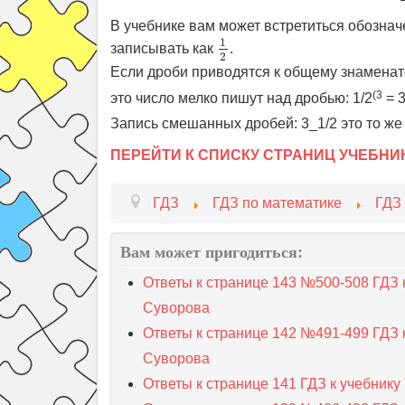
В учебнике вам может встретиться обозначе
1
2
1
записывать как
.
2
Если дроби приводятся к общему знаменате
(3
это число мелко пишут над дробью: 1/2
= 3
Запись смешанных дробей: 3_1/2 это то же
ПЕРЕЙТИ К СПИСКУ СТРАНИЦ УЧЕБНИ
ГДЗ
ГДЗ по математике
ГДЗ
Вам может пригодиться:
Ответы к странице 143 №500-508 ГДЗ 
Суворова
Ответы к странице 142 №491-499 ГДЗ 
Суворова
Ответы к странице 141 ГДЗ к учебник