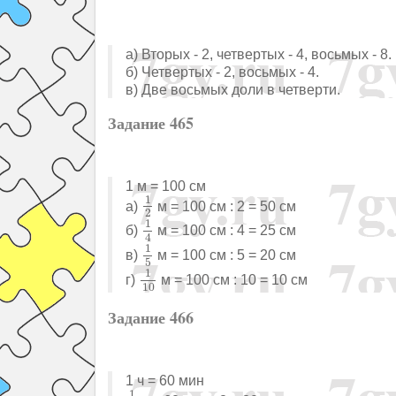
а) Вторых - 2, четвертых - 4, восьмых - 8.
б) Четвертых - 2, восьмых - 4.
в) Две восьмых доли в четверти.
Задание 465
1 м = 100 см
1
2
1
а)
м = 100 см : 2 = 50 см
2
1
4
1
б)
м = 100 см : 4 = 25 см
4
1
5
1
в)
м = 100 см : 5 = 20 см
5
1
10
1
г)
м = 100 см : 10 = 10 см
10
Задание 466
1 ч = 60 мин
1
2
1