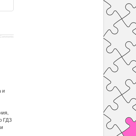
Comments
 и
,
ния,
о ГДЗ
ли