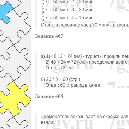
ч = 60 мин : 2 = 30 мин
2
1
3
1
ч = 60 мин : 3 = 20 мин
3
1
4
1
ч = 60 мин : 4 = 15 мин
4
Ответ: в половине часа 30 минут, в трети
Задание 467
а) 1) 48 : 2 = 24 (км) - туристы прошли п
2) 48 + 24 = 72 (км) - преодолели всего
Ответ: 72 км.
б) 20 * 3 = 60 (стр.)
Ответ: 60 страниц в книге.
Задание 468
Знаменатель показывает, на сколько рав
взяли.