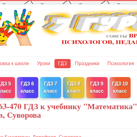
овка к школе
Уроки
ГДЗ
Праздники
Психология
ГДЗ 5
ГДЗ 6
ГДЗ 7
ГДЗ 8
ГДЗ 9
ГДЗ 10
класс
класс
класс
класс
класс
класс
63-470 ГДЗ к учебнику "Математика"
в, Суворова