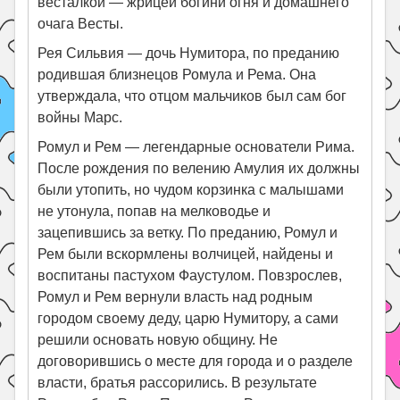
весталкой — жрицей богини огня и домашнего
очага Весты.
Рея Сильвия — дочь Нумитора, по преданию
родившая близнецов Ромула и Рема. Она
утверждала, что отцом мальчиков был сам бог
войны Марс.
Ромул и Рем — легендарные основатели Рима.
После рождения по велению Амулия их должны
были утопить, но чудом корзинка с малышами
не утонула, попав на мелководье и
зацепившись за ветку. По преданию, Ромул и
Рем были вскормлены волчицей, найдены и
воспитаны пастухом Фаустулом. Повзрослев,
Ромул и Рем вернули власть над родным
городом своему деду, царю Нумитору, а сами
решили основать новую общину. Не
договорившись о месте для города и о разделе
власти, братья рассорились. В результате