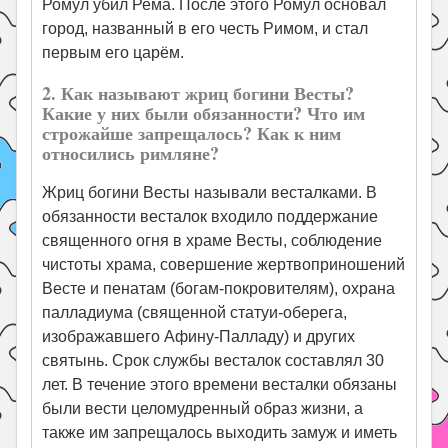
Ромул убил Рема. После этого Ромул основал
город, названный в его честь Римом, и стал
первым его царём.
2. Как называют жриц богини Весты?
Какие у них были обязан­ности? Что им
строжайше запрещалось? Как к ним
относились римляне?
Жриц богини Весты называли весталками. В
обязанности весталок входило поддержание
священного огня в храме Весты, соблюдение
чистоты храма, совершение жертвоприношений
Весте и пенатам (богам-покровителям), охрана
палладиума (священной статуи-оберега,
изображавшего Афину-Палладу) и других
святынь. Срок службы весталок составлял 30
лет. В течение этого времени весталки обязаны
были вести целомудренный образ жизни, а
также им запрещалось выходить замуж и иметь