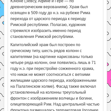
Юноне (Зевсу, Афине и Гере — по
древнегреческим верованиям). Храм был
освящен в 509 году до н.э. на рубеже Рима
перехода от царского периода к периоду
Римской республики. Полагаю, художник
стремился изобразить именно период
становления Римской республики.
Капитолийский храм был построен по
греческому типу, шесть рядов колонн с
капителями (на картинке нарисованы только
четыре ряда колонн, они появились лишь в 71
году н.э. при перестройке сожженного храма,
что никак не может соотноситься с ветхими
жилищами царского периода, изображенными
на Палатинском холме). Фасад также включал
установленный на колонны треугольный
фронтон с изображением волчицы и богини,
олицетворяющей Рим. Над центральной частью
фронтона размещалась терракотовая (позднее