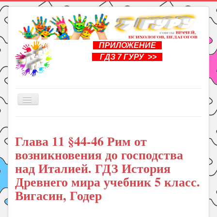
ПРИЛОЖЕНИЕ
ГДЗ 7 ГУРУ >>
Включить/
выключить
навигацию
Главная
Глава 11 §44-46 Рим от
Книги
возникновения до господства
Рукоделие
над Италией. ГДЗ История
Подготовка к школе
Древнего мира учебник 5 класс.
Уроки
Вигасин, Годер
ГДЗ