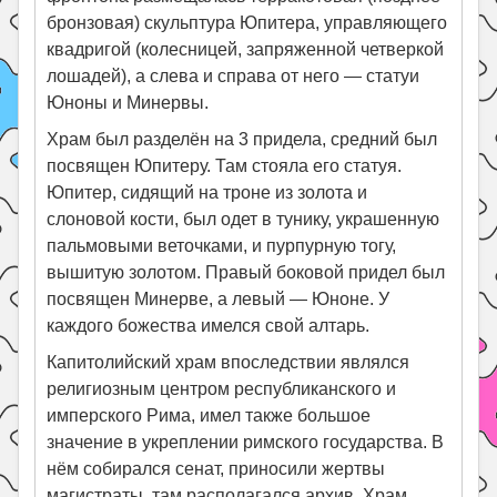
бронзовая) скульптура Юпитера, управляющего
квадригой (колесницей, запряженной четверкой
лошадей), а слева и справа от него — статуи
Юноны и Минервы.
Храм был разделён на 3 придела, средний был
посвящен Юпитеру. Там стояла его статуя.
Юпитер, сидящий на троне из золота и
слоновой кости, был одет в тунику, украшенную
пальмовыми веточками, и пурпурную тогу,
вышитую золотом. Правый боковой придел был
посвящен Минерве, а левый — Юноне. У
каждого божества имелся свой алтарь.
Капитолийский храм впоследствии являлся
религиозным центром республиканского и
имперского Рима, имел также большое
значение в укреплении римского государства. В
нём собирался сенат, приносили жертвы
магистраты, там располагался архив. Храм