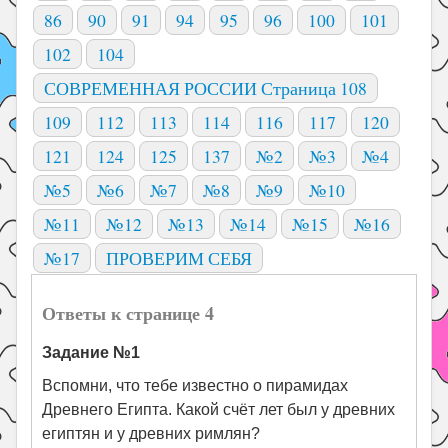
86
90
91
94
95
96
100
101
102
104
СОВРЕМЕННАЯ РОССИИ Страница 108
109
112
113
114
116
117
120
121
124
125
137
№2
№3
№4
№5
№6
№7
№8
№9
№10
№11
№12
№13
№14
№15
№16
№17
ПРОВЕРИМ СЕБЯ
Ответы к странице 4
Задание №1
Вспомни, что тебе известно о пирамидах
Древнего Египта. Какой счёт лет был у древних
египтян и у древних римлян?