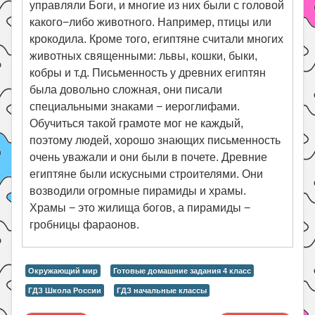
управляли Боги, и многие из них были с головой
какого−либо животного. Например, птицы или
крокодила. Кроме того, египтяне считали многих
животных священными: львы, кошки, быки,
кобры и т.д. Письменность у древних египтян
была довольно сложная, они писали
специальными знаками − иероглифами.
Обучиться такой грамоте мог не каждый,
поэтому людей, хорошо знающих письменность
очень уважали и они были в почете. Древние
египтяне были искусными строителями. Они
возводили огромные пирамиды и храмы.
Храмы − это жилища богов, а пирамиды −
гробницы фараонов.
Окружающий мир
Готовые домашние задания 4 класс
ГДЗ Школа России
ГДЗ начальные классы