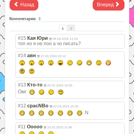
Назад
Вперед
Комментарии
1
2
#15
Кая Юри
09.04.2026 12:24
топ но я не пон а чо писать?
#14
авн
27.03.2024 20:12
#13
Кто-то
25.01.2024 15:50
Омг
#12
cpacNBo
02.03.2023 15:20
N
#11
Ооооо
10.02.2023 11:46