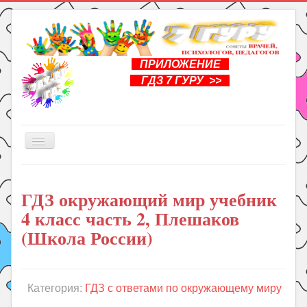
ПРИЛОЖЕНИЕ
ГДЗ 7 ГУРУ >>
Включить/
выключить
навигацию
Главная
ГДЗ окружающий мир учебник
Книги
4 класс часть 2, Плешаков
Рукоделие
(Школа России)
Подготовка к школе
Уроки
Категория:
ГДЗ с ответами по окружающему миру
ГДЗ