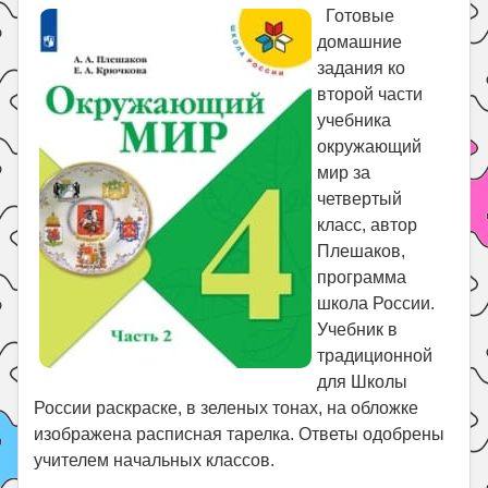
Праздники
Готовые
домашние
Психология
задания ко
Летом!
второй части
Поиск
учебника
окружающий
мир за
четвертый
класс, автор
Плешаков,
программа
школа России.
Учебник в
традиционной
для Школы
России раскраске, в зеленых тонах, на обложке
изображена расписная тарелка. Ответы одобрены
учителем начальных классов.