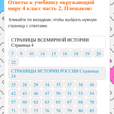
Ответы к учебнику окружающий
миру 4 класс часть 2, Плешаков:
Кликайте по вкладкам, чтобы выбрать нужную
страницу с ответами.
СТРАНИЦЫ ВСЕМИРНОЙ ИСТОРИИ
Страница 4
7
9
10
14
15
16
18
19
20
22
СТРАНИЦЫ ИСТОРИИ РОССИИ Страница
24
25
28
29
34
35
37
38
40
42
43
46
47
50
51
53
54
57
60
62
63
65
67
68
70
71
72
75
76
78
79
80
85