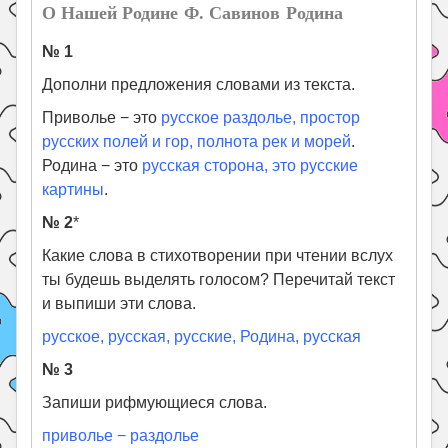
О Нашей Родине Ф. Савинов Родина
№ 1
Дополни предложения словами из текста.
Приволье − это
русское раздолье, простор
русских полей и гор, полнота рек и морей
.
Родина − это
русская сторона, это русские
картины
.
№ 2
*
Какие слова в стихотворении при чтении вслух
ты будешь выделять голосом? Перечитай текст
и выпиши эти слова.
русское, русская, русские, Родина, русская
№ 3
Запиши рифмующиеся слова.
приволье − раздолье