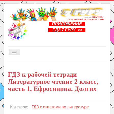
ПРИЛОЖЕНИЕ
ГДЗ 7 ГУРУ >>
Включить/
выключить
навигацию
Главная
ГДЗ к рабочей тетради
Книги
Литературное чтение 2 класс,
Рукоделие
часть 1, Ефросинина, Долгих
Подготовка к школе
Уроки
Категория:
ГДЗ с ответами по литературе
ГДЗ