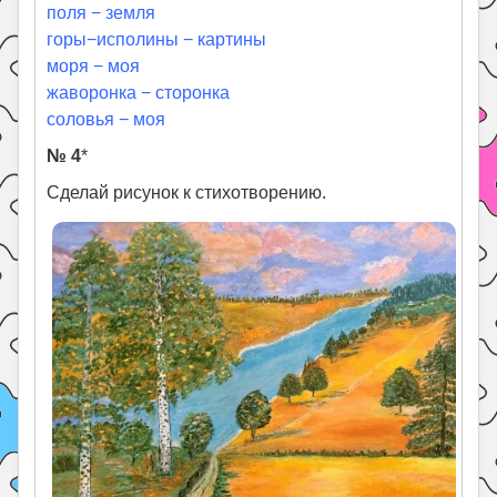
поля − земля
горы−исполины − картины
моря − моя
жаворонка − сторонка
соловья − моя
№ 4
*
Сделай рисунок к стихотворению.