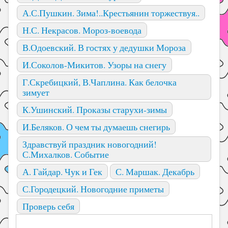
А.С.Пушкин. Зима!..Крестьянин торжествуя..
Н.С. Некрасов. Мороз-воевода
В.Одоевский. В гостях у дедушки Мороза
И.Соколов-Микитов. Узоры на снегу
Г.Скребицкий, В.Чаплина. Как белочка
зимует
К.Ушинский. Проказы старухи-зимы
И.Беляков. О чем ты думаешь снегирь
Здравствуй праздник новогодний!
С.Михалков. Событие
А. Гайдар. Чук и Гек
С. Маршак. Декабрь
С.Городецкий. Новогодние приметы
Проверь себя