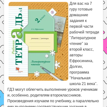
Праздники
Для вас на 7
гуру готовые
Психология
домашние
Летом!
задания к
Поиск
первой части
рабочей тетради
"Литературное
чтение" за
второй класс,
авторы
Ефросинина,
Долгих,
программа
"Начальная
школа 21 века".
ГДЗ могут облегчить выполнение уроков ученикам
и, особенно, родителям второклассников.
Произведения изучаем по учебнику, а параллельно
ему выполняем соответствующие задания в