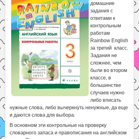
Праздники
домашние
задания с
Психология
ответами к
Летом!
контрольным
работам
Поиск
Rainbow English
за третий класс.
Задания не
сложнее, чем
были во втором
классе, в
большинстве
случаев нужно
либо вписать
нужные слова, либо вычеркнуть ненужные, да еще
и даются слова для выбора.
В основном эти контрольные на проверку
словарного запаса и правописания на английском