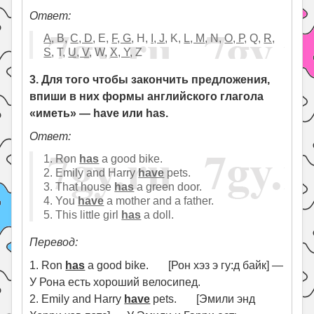
Ответ:
А,
B,
C, D
, E,
F, G
, H,
I, J
, K,
L, М
, N,
O, Р,
Q,
R,
S
, T,
U, V,
W,
X, Y
, Z
3. Для того чтобы закончить предложения,
впиши в них формы английского глагола
«иметь» — have или has.
Ответ:
1. Ron
has
a good bike.
2. Emily and Harry
have
pets.
3. That house
has
a green door.
4. You
have
a mother and a father.
5. This little girl
has
a doll.
Перевод:
1. Ron
has
a good bike. [Рон хэз э гу:д байк] —
У Рона есть хороший велосипед.
2. Emily and Harry
have
pets. [Эмили энд