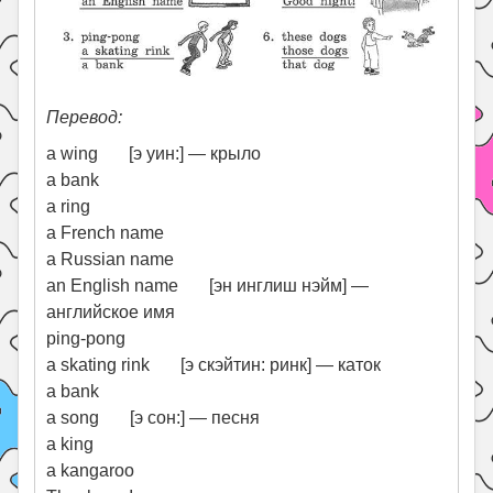
Перевод:
a wing [э уин:] — крыло
a bank
a ring
a French name
a Russian name
an English name [эн инглиш нэйм] —
английское имя
ping-pong
a skating rink [э скэйтин: ринк] — каток
a bank
a song [э сон:] — песня
a king
a kangaroo