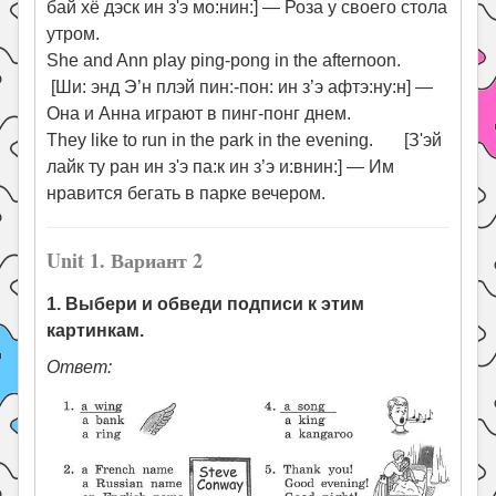
бай хё дэск ин з'э мо:нин:] — Роза у своего стола
утром.
She and Ann play ping-pong in the afternoon.
[Ши: энд Э’н плэй пин:-пон: ин з’э афтэ:ну:н] —
Она и Анна играют в пинг-понг днем.
They like to run in the park in the evening. [З'эй
лайк ту ран ин з'э па:к ин з’э и:внин:] — Им
нравится бегать в парке вечером.
Unit 1. Вариант 2
1. Выбери и обведи подписи к этим
картинкам.
Ответ: