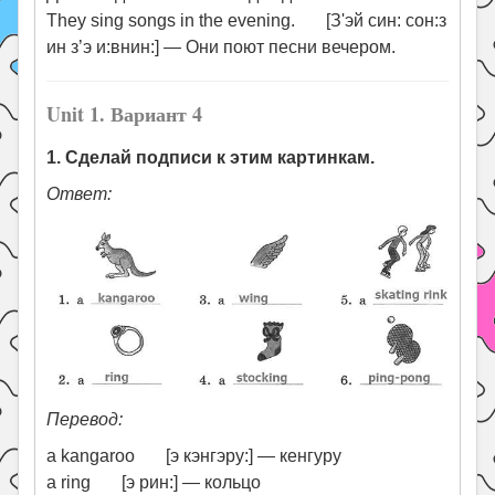
They sing songs in the evening. [З'эй син: сон:з
ин з’э и:внин:] — Они поют песни вечером.
Unit 1. Вариант 4
1. Сделай подписи к этим картинкам.
Ответ:
Перевод:
a kangaroo [э кэнгэру:] — кенгуру
a ring [э рин:] — кольцо