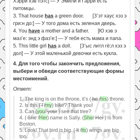
Хэрри хэв пэтс] — У Эмили и Гарри есть
питомцы.
3. That house
has
a green door. [З’эт хаус хэз э
гри:н до:] — У того дома есть зеленая дверь.
4. You
have
a mother and a father. [Ю хэв э
маз’е: энд э фаз’е:] — У тебя есть мама и папа.
5. This little girl
has
a doll. [З’ыс литл гё:л хэз э
дол] — У этой маленькой девочки есть кукла.
4. Для того чтобы закончить предложения,
выбери и обведи соответствующие формы
местоимений.
Ответ:
1. The king is on the throne, it’s (
he
/
his
) throne.
2. Is this (
I
/
my
) bike? Thank you!
3. Can (
you
/
your
) see that tree?
4. (
She
/
Her
) name is Sally. (
She
/
Her
) is from
Boston.
5. Look! That bird is big. (
It
/
Its
) wings are big
too.