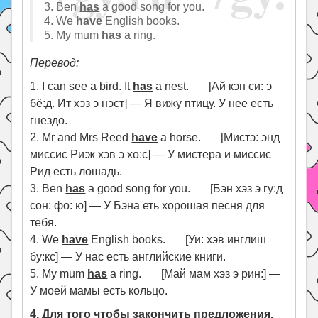
3. Ben
has
a good song for you.
4. We
have
English books.
5. My mum
has
a ring.
Перевод:
1. I can see a bird. It
has
a nest. [Ай кэн си: э
бё:д. Ит хэз э нэст] — Я вижу птицу. У нее есть
гнездо.
2. Mr and Mrs Reed
have
a horse. [Мистэ: энд
миссис Ри:ж хэв э хо:с] — У мистера и миссис
Рид есть лошадь.
3. Ben
has
a good song for you. [Бэн хэз э гу:д
сон: фо: ю] — У Бэна еть хорошая песня для
тебя.
4. We
have
English books. [Уи: хэв инглиш
бу:кс] — У нас есть английские книги.
5. My mum
has
a ring. [Май мам хэз э рин:] —
У моей мамы есть кольцо.
4. Для того чтобы закончить предложения,