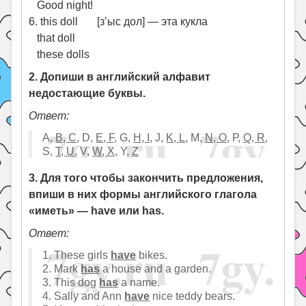
Good night!
6. this doll [з’ыс дол] — эта кукла
that doll
these dolls
2. Допиши в английский алфавит
недостающие буквы.
Ответ:
А,
B, C
, D,
E, F,
G,
H, I
, J,
K, L
, М,
N, O
, Р,
Q, R
,
S,
T, U
, V,
W, X
, Y,
Z
3. Для того чтобы закончить предложения,
впиши в них формы английского глагола
«иметь» — have или has.
Ответ:
1. These girls
have
bikes.
2. Mark
has
a house and a garden.
3. This dog
has
a name.
4. Sally and Ann
have
nice teddy bears.