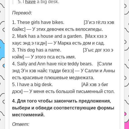
5. I
have
a big desk.
Перевод:
1. These girls have bikes. [З’и:з гё:лз хэв
байкс] — У этих девочек есть велосипеды.
2. Mark has a house and a garden. [Ма:к хэз э
хаус энд э га:дн] — У Марка есть дом и сад.
3. This dog has a name. [З’ыс дог хэз э
нэйм] — У этого пса есть имя.
4. Sally and Ann have nice teddy bears. [Сэлли
энд Э’н хэв найс тэдди беэ:з] — У Салли и Анны
есть красивые плюшевые медвежата.
5. I have a big desk. [Ай хэв э биг
дэск] — У меня есть большой письменный стол.
4. Для того чтобы закончить предложения,
выбери и обведи соответствующие формы
местоимений.
Ответ: