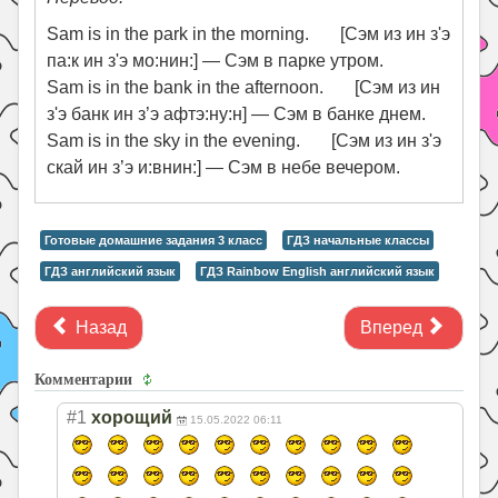
Sam is in the park in the morning. [Сэм из ин з'э
па:к ин з'э мо:нин:] — Сэм в парке утром.
Sam is in the bank in the afternoon. [Сэм из ин
з'э банк ин з’э афтэ:ну:н] — Сэм в банке днем.
Sam is in the sky in the evening. [Сэм из ин з'э
скай ин з’э и:внин:] — Сэм в небе вечером.
Готовые домашние задания 3 класс
ГДЗ начальные классы
ГДЗ английский язык
ГДЗ Rainbow English английский язык
Назад
Вперед
Комментарии
#1
хорощий
15.05.2022 06:11