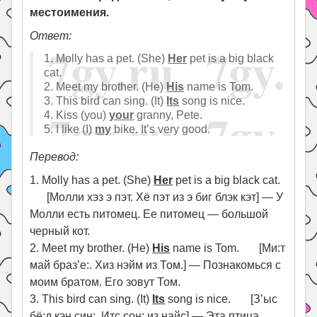
местоимения.
Ответ:
1. Molly has a pet. (She)
Her
pet is a big black
cat.
2. Meet my brother. (He)
His
name is Tom.
3. This bird can sing. (It)
Its
song is nice.
4. Kiss (you)
your
granny, Pete.
5. I like (I)
my
bike. It’s very good.
Перевод:
1. Molly has a pet. (She)
Her
pet is a big black cat.
[Молли хэз э пэт. Хё пэт из э биг блэк кэт] — У
Молли есть питомец. Ее питомец — большой
черный кот.
2. Meet my brother. (He)
His
name is Tom. [Ми:т
май браз’е:. Хиз нэйм из Том.] — Познакомься с
моим братом. Его зовут Том.
3. This bird can sing. (It)
Its
song is nice. [З’ыс
бё:д кэн син:. Итс сон: из найс] — Эта птица