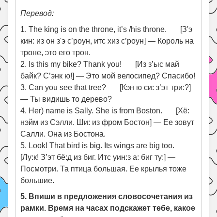
Перевод:
1. The king is on the throne, it’s /his throne. [З'э
кин: из он з'э с’роун, итс хиз с’роун] — Король на
троне, это его трон.
2. Is this my bike? Thank you! [Из з’ыс май
байк? С’энк ю!] — Это мой велосипед? Спасибо!
3. Can you see that tree? [Кэн ю си: з’эт три:?]
— Ты видишь то дерево?
4. Her) name is Sally. She is from Boston. [Хё:
нэйм из Сэлли. Ши: из фром Бостон] — Ее зовут
Салли. Она из Бостона.
5. Look! That bird is big. Its wings are big too.
[Лу:к! З’эт бё:д из биг. Итс уин:з а: биг ту:] —
Посмотри. Та птица большая. Ее крылья тоже
большие.
5. Впиши в предложения словосочетания из
рамки. Время на часах подскажет тебе, какое