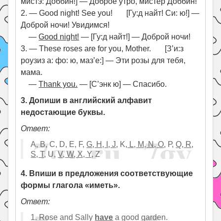
мистэ: Доббин!] — Доброе утро, мистер Доббин!
2. — Good night! See you! [Гу:д найт! Си: ю!] —
Доброй ночи! Увидимся!
—
Good night!
— [Гу:д найт!] — Доброй ночи!
3. — These roses are for you, Mother. [З’и:з
роузиз а: фо: ю, маз’е:] — Эти розы для тебя,
мама.
—
Thank you.
— [С’энк ю] — Спасибо.
3. Допиши в английский алфавит
недостающие буквы.
Ответ:
А, B, C, D, E, F,
G, H, I, J
, K,
L, М, N, O
, Р,
Q, R,
S, T
, U,
V, W, X, Y
, Z
4. Впиши в предложения соответствующие
формы глагола «иметь».
Ответ:
1. Rose and Sally
have
a good garden.