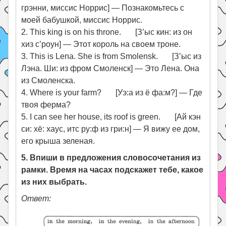
грэнни, миссис Норрис] — Познакомьтесь с
моей бабушкой, миссис Норрис.
2. This king is on his throne. [З’ыс кин: из он
хиз с’роун] — Этот король на своем троне.
3. This is Lena. She is from Smolensk. [З’ыс из
Лэна. Ши: из фром Смоленск] — Это Лена. Она
из Смоленска.
4. Where is your farm? [Уэ:а из ё фа:м?] — Где
твоя ферма?
5. I can see her house, its roof is green. [Ай кэн
си: хё: хаус, итс ру:ф из гри:н] — Я вижу ее дом,
его крыша зеленая.
5. Впиши в предложения словосочетания из
рамки. Время на часах подскажет тебе, какое
из них выбрать.
Ответ: