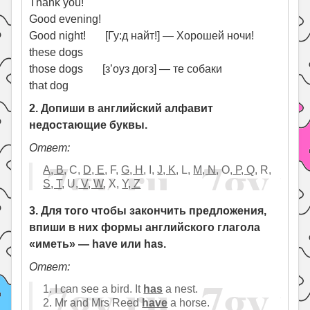
Thank you!
Good evening!
Good night! [Гу:д найт!] — Хорошей ночи!
these dogs
those dogs [з’оуз догз] — те собаки
that dog
2. Допиши в английский алфавит
недостающие буквы.
Ответ:
А, B
, C,
D, E
, F,
G, H
, I,
J, K
, L,
М, N
, O,
Р, Q
, R,
S, T
, U,
V, W
, X,
Y, Z
3. Для того чтобы закончить предложения,
впиши в них формы английского глагола
«иметь» — have или has.
Ответ:
1. I can see a bird. It
has
a nest.
2. Mr and Mrs Reed
have
a horse.