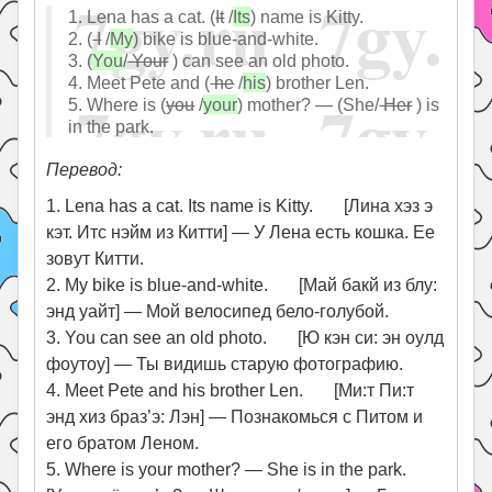
1. Lena has a cat. (
It
/
Its
) name is Kitty.
2. (
I
/
My
) bike is blue-and-white.
3. (
You
/
Your
) can see an old photo.
4. Meet Pete and (
he
/
his
) brother Len.
5. Where is (
you
/
your
) mother? — (She/
Her
) is
in the park.
Перевод:
1. Lena has a cat. Its name is Kitty. [Лина хэз э
кэт. Итс нэйм из Китти] — У Лена есть кошка. Ее
зовут Китти.
2. My bike is blue-and-white. [Май бакй из блу:
энд уайт] — Мой велосипед бело-голубой.
3. You can see an old photo. [Ю кэн си: эн оулд
фоутоу] — Ты видишь старую фотографию.
4. Meet Pete and his brother Len. [Ми:т Пи:т
энд хиз браз’э: Лэн] — Познакомься с Питом и
его братом Леном.
5. Where is your mother? — She is in the park.