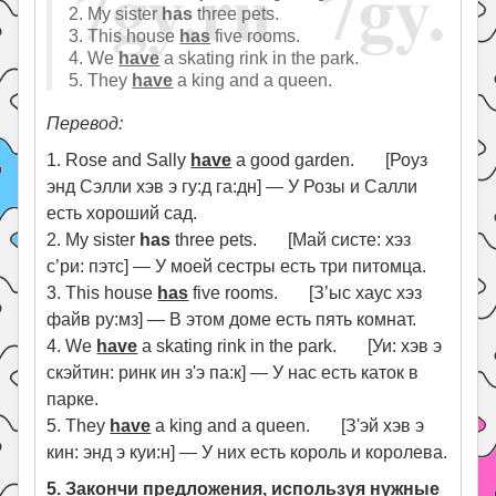
2. My sister
has
three pets.
3. This house
has
five rooms.
4. We
have
a skating rink in the park.
5. They
have
a king and a queen.
Перевод:
1. Rose and Sally
have
a good garden. [Роуз
энд Сэлли хэв э гу:д га:дн] — У Розы и Салли
есть хороший сад.
2. My sister
has
three pets. [Май систе: хэз
с’ри: пэтс] — У моей сестры есть три питомца.
3. This house
has
five rooms. [З’ыс хаус хэз
файв ру:мз] — В этом доме есть пять комнат.
4. We
have
a skating rink in the park. [Уи: хэв э
скэйтин: ринк ин з'э па:к] — У нас есть каток в
парке.
5. They
have
a king and a queen. [З'эй хэв э
кин: энд э куи:н] — У них есть король и королева.
5. Закончи предложения, используя нужные