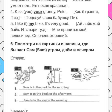
умеет петь. Ее песня красивая.
4. Kiss (you)
your
granny, Pete. [Кис ё грэнни,
Пи:т] — Поцелуй свою бабушку, Пит.
5. I like (I)
my
bike. It’s very good. [Ай лайк май
байк. Итс вэри гу:д] — Мне нравится мой
велосипед. Он очень хороший.
6. Посмотри на картинки и напиши, где
бывает Сэм (Sam) утром, днём и вечером.
Ответ:
Перевод: