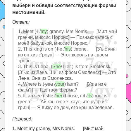
выбери и обведи соответствующие формы
местоимений.
Ответ:
1. Meet (
I
/
my
) granny, Mrs Norris. [Ми:т май
грэнни, миссис Норрис] — Познакомьтесь с
моей бабушкой, миссис Норрис.
2. This king is on (
he
/
his
) throne. [З’ыс кин:
из он хиз с’роун] — Этот король на своем
троне.
3. This is Lena. (
She
/
Her
) is from Smolensk.
[З’ыс из Лэна. Ши: из фром Смоленск] — Это
Лена. Она из Смоленска.
4. Where is (
you
/
your
) farm? [Уэ:а из ё
фа:м?] — Где твоя ферма?
5. I can see (
she
/
her
) house, (
it
/
its
) roof is
green. [Ай кэн си: хё: хаус, итс ру:ф из
гри:н] — Я вижу ее дом, его крыша зеленая.
Перевод:
1. Meet my granny, Mrs Norris. [Ми:т май