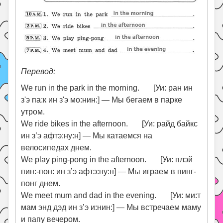
Перевод:
We run in the park in the morning. [Уи: ран ин
з'э па:к ин з'э мо:нин:] — Мы бегаем в парке
утром.
We ride bikes in the afternoon. [Уи: райд байкс
ин з’э афтэ:ну:н] — Мы катаемся на
велосипедах днем.
We play ping-pong in the afternoon. [Уи: плэй
пин:-пон: ин з’э афтэ:ну:н] — Мы играем в пинг-
понг днем.
We meet mum and dad in the evening. [Уи: ми:т
мам энд дэд ин з’э и:нин:] — Мы встречаем маму
и папу вечером.