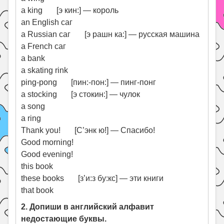
a king [э кин:] — король
an English саг
a Russian саг [э рашн ка:] — русская машина
a French саг
a bank
a skating rink
ping-pong [пин:-пон:] — пинг-понг
a stocking [э стокин:] — чулок
a song
a ring
Thank you! [С’энк ю!] — Спасибо!
Good morning!
Good evening!
this book
these books [з’и:з бу:кс] — эти книги
that book
2. Допиши в английский алфавит
недостающие буквы.