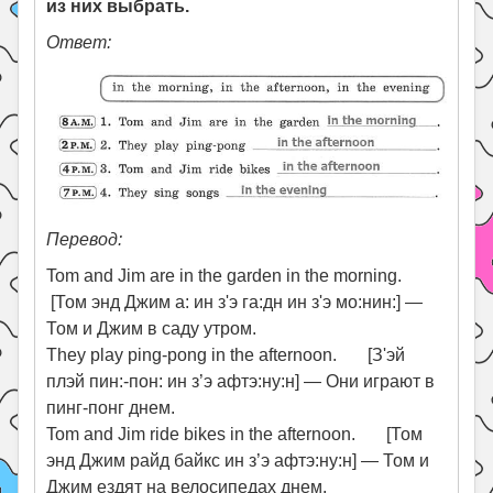
из них выбрать.
Ответ:
Перевод:
Tom and Jim are in the garden in the morning.
[Том энд Джим а: ин з'э га:дн ин з'э мо:нин:] —
Том и Джим в саду утром.
They play ping-pong in the afternoon. [З'эй
плэй пин:-пон: ин з’э афтэ:ну:н] — Они играют в
пинг-понг днем.
Tom and Jim ride bikes in the afternoon. [Том
энд Джим райд байкс ин з’э афтэ:ну:н] — Том и
Джим ездят на велосипедах днем.