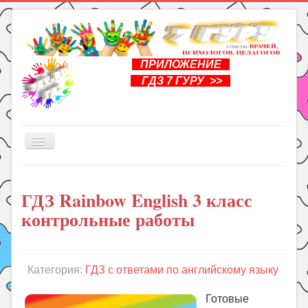
ПРИЛОЖЕНИЕ
ГДЗ 7 ГУРУ >>
Включить/
выключить
навигацию
Главная
ГДЗ Rainbow English 3 класс
Книги
контрольные работы
Рукоделие
Подготовка к школе
Уроки
Категория:
ГДЗ с ответами по английскому языку
ГДЗ
Готовые