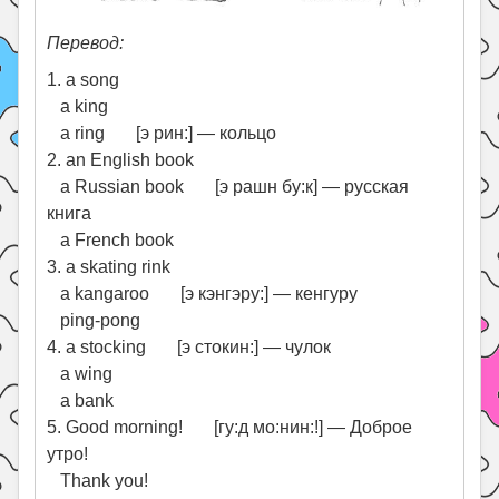
Перевод:
1. a song
a king
a ring [э рин:] — кольцо
2. an English book
a Russian book [э рашн бу:к] — русская
книга
a French book
3. a skating rink
a kangaroo [э кэнгэру:] — кенгуру
ping-pong
4. a stocking [э стокин:] — чулок
a wing
a bank
5. Good morning! [гу:д мо:нин:!] — Доброе
утро!
Thank you!