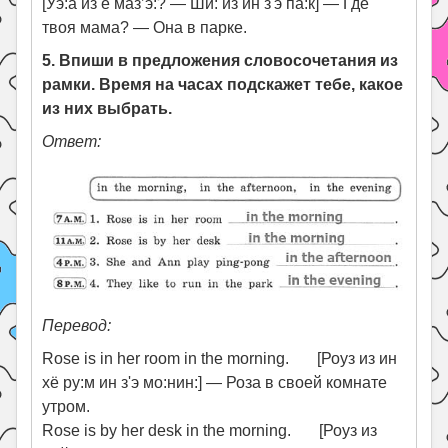
[Уэ:а из ё маз’э:? — Ши: из ин з'э па:к] — Где
твоя мама? — Она в парке.
5. Впиши в предложения словосочетания из
рамки. Время на часах подскажет тебе, какое
из них выбрать.
Ответ:
Перевод:
Rose is in her room in the morning. [Роуз из ин
хё ру:м ин з'э мо:нин:] — Роза в своей комнате
утром.
Rose is by her desk in the morning. [Роуз из