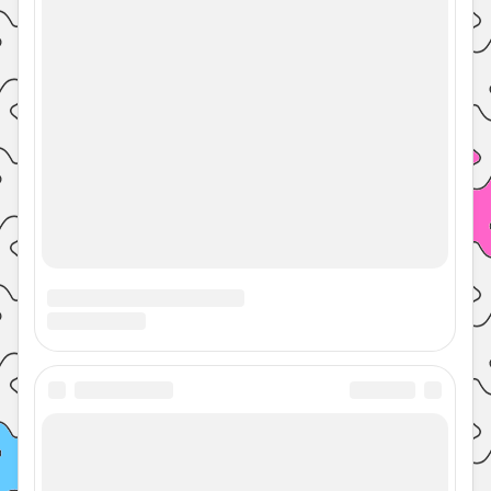
ГДЗ Rainbow English английский язык
учебник 3 класс 2 часть Афанасьева,
Михеева
ГДЗ Spotlight 3 класс английский в фокусе,
рабочая тетрадь Быкова, Дули. Ответы на
задания
ГДЗ Spotlight 3 класс английский в фокусе,
учебник Быкова, Дули. Ответы на задания
ГДЗ Spotlight английский учебник 3 класс 2
часть, Быкова, Дули. Ответы
ГДЗ Spotlight английский учебник 3 класс 1
часть, Быкова, Дули. Ответы
ГДЗ Rainbow English английский язык
учебник 3 класс 1 часть Афанасьева,
Михеева