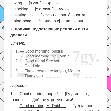
a wing [э уин:] — крыло
a stocking [э стокин:] — чулок
a skating rink [э скэйтин: ринк] — каток
a ping-pong [э пин:-пон:] — пинг-понг
2. Допиши недостающие реплики в эти
диалоги.
Ответ:
1. — Good morning, pupils!
—
Good morning, Mr Dobbin!
2. — Good night! See you!
—
Good night!
3. — These roses are for you, Mother.
—
Thank you.
Перевод:
1. — Good morning, pupils! [Гу:д мо:нин:,
пъюплз!] — Доброе утро, ученики!
—
Good morning, Mr Dobbin!
— [Гу:д мо:нин:,