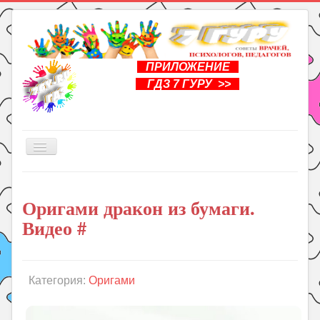
ПРИЛОЖЕНИЕ
ГДЗ 7 ГУРУ >>
Включить/
выключить
навигацию
Главная
Оригами дракон из бумаги.
Книги
Видео #
Рукоделие
Подготовка к школе
Уроки
Категория:
Оригами
ГДЗ