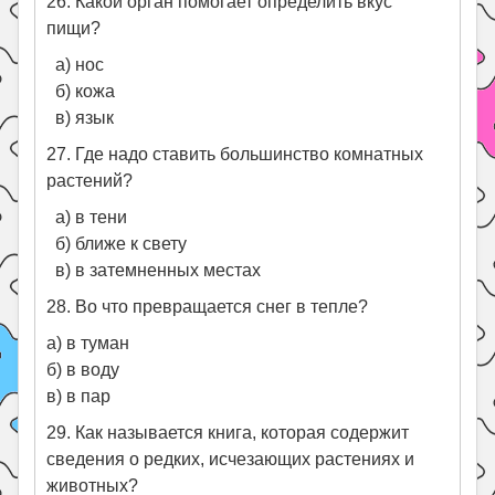
26. Какой орган помогает определить вкус
пищи?
а) нос
б) кожа
в) язык
27. Где надо ставить большинство комнатных
растений?
а) в тени
б) ближе к свету
в) в затемненных местах
28. Во что превращается снег в тепле?
а) в туман
б) в воду
в) в пар
29. Как называется книга, которая содержит
сведения о редких, исчезающих растениях и
животных?