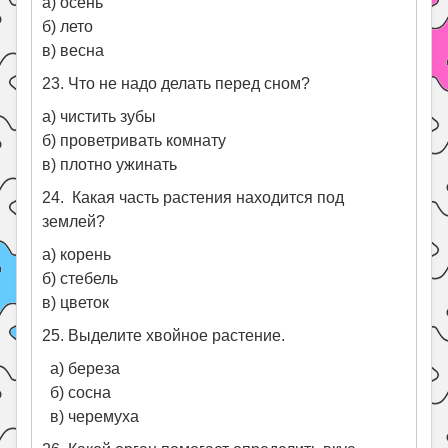
а) осень
б) лето
в) весна
23. Что не надо делать перед сном?
а) чистить зубы
б) проветривать комнату
в) плотно ужинать
24. Какая часть растения находится под
землей?
а) корень
б) стебель
в) цветок
25. Выделите хвойное растение.
а) береза
б) сосна
в) черемуха