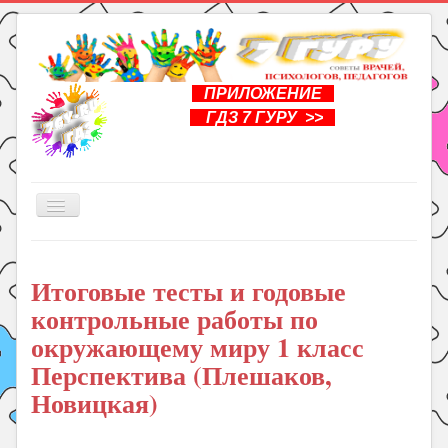
ПРИЛОЖЕНИЕ
ГДЗ 7 ГУРУ >>
Включить/
выключить
навигацию
Главная
Итоговые тесты и годовые
Книги
контрольные работы по
Рукоделие
окружающему миру 1 класс
Подготовка к школе
Перспектива (Плешаков,
Уроки
Новицкая)
ГДЗ