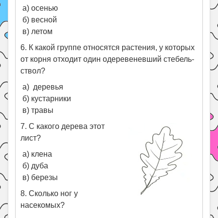
а) осенью
б) весной
в) летом
6. К какой группе относятся растения, у которых
от корня отходит один одеревеневший стебель-
ствол?
а) деревья
б) кустарники
в) травы
7. С какого дерева этот
лист?
а) клена
б) дуба
в) березы
8. Сколько ног у
насекомых?