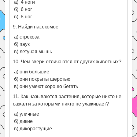
а) 4 ноги
б) 6 ног
в) 8 ног
9. Найди насекомое.
а) стрекоза
б) паук
в) летучая мышь
10. Чем звери отличаются от других животных?
а) они большие
б) они покрыты шерстью
в) они умеют хорошо бегать
11. Как называются растения, которые никто не
сажал и за которыми никто не ухаживает?
а) уличные
б) дикие
в) дикорастущие