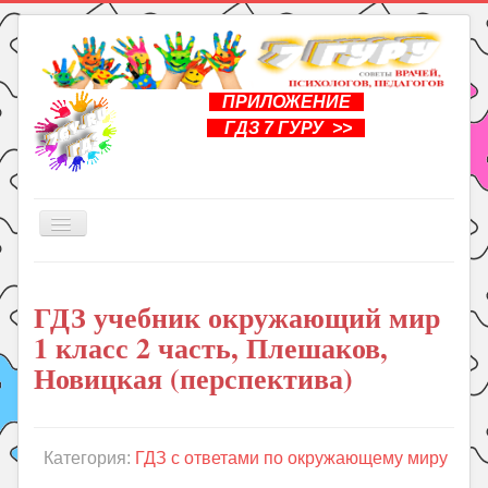
ПРИЛОЖЕНИЕ
ГДЗ 7 ГУРУ >>
Включить/
выключить
навигацию
Главная
ГДЗ учебник окружающий мир
Книги
1 класс 2 часть, Плешаков,
Рукоделие
Новицкая (перспектива)
Подготовка к школе
Уроки
Категория:
ГДЗ с ответами по окружающему миру
ГДЗ