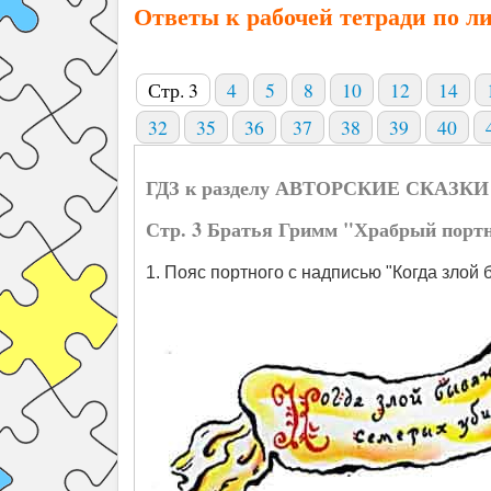
Ответы к рабочей тетради по ли
Стр. 3
4
5
8
10
12
14
32
35
36
37
38
39
40
ГДЗ к разделу АВТОРСКИЕ СКАЗКИ
Стр. 3 Братья Гримм "Храбрый порт
1. Пояс портного с надписью "Когда злой