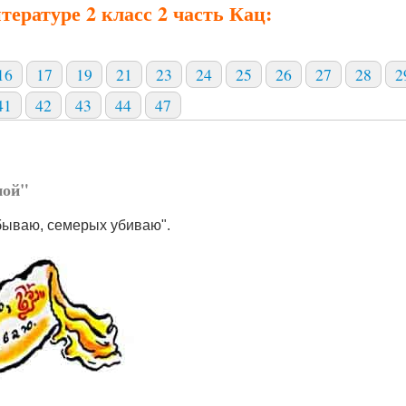
тературе 2 класс 2 часть Кац:
16
17
19
21
23
24
25
26
27
28
2
41
42
43
44
47
ной"
 бываю, семерых убиваю".