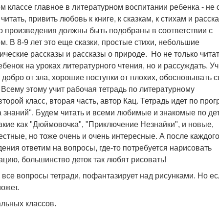
м классе главное в литературном воспитании ребенка - не 
читать, привить любовь к книге, к сказкам, к стихам и расск
о произведения должны быть подобраны в соответствии с
м. В 8-9 лет это еще сказки, простые стихи, небольшие
ческие рассказы и рассказы о природе. Но не только чита
ебенок на уроках литературного чтения, но и рассуждать. У
 добро от зла, хорошие поступки от плохих, обосновывать 
Всему этому учит рабочая тетрадь по литературному
второй класс, вторая часть, автор Кац. Тетрадь идет по про
 знаний". Будем читать и всеми любимые и знакомые по де
такие как "Дюймовочка", "Приключение Незнайки", и новые,
стные, но тоже очень и очень интересные. А после каждог
ения ответим на вопросы, где-то потребуется нарисовать
цию, большинство деток так любят рисовать!
а все вопросы тетради, пофантазирует над рисунками. Но е
может.
льных классов.