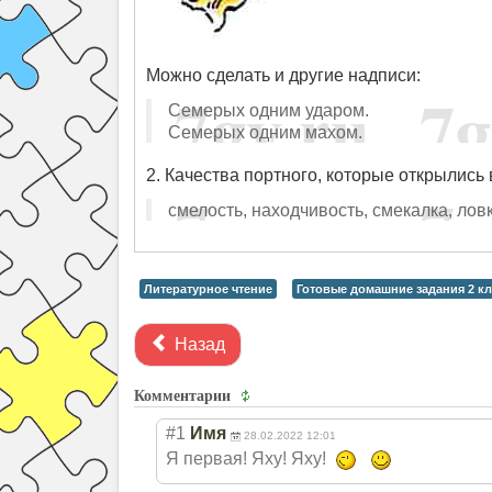
Можно сделать и другие надписи:
Семерых одним ударом.
Семерых одним махом.
2. Качества портного, которые открылись
смелость, находчивость, смекалка, ловк
Литературное чтение
Готовые домашние задания 2 кл
Назад
Комментарии
#1
Имя
28.02.2022 12:01
Я первая! Яху! Яху!