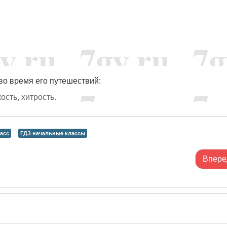
 во время его путешествий:
ость, хитрость.
асс
ГДЗ начальные классы
Впере