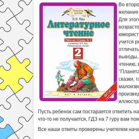
Во второ
желание 
Для этог
возрасто
юмористи
учится р
отличать
выводы. 
чтению, 
"Планета
сказки, 
малоизве
произвед
иллюстра
Пусть ребенок сам постарается ответить н
что-то не получается, ГДЗ на 7 гуру вам по
Все наши ответы проверены учителем нача