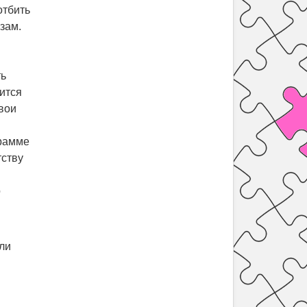
отбить
азам.
ть
чится
свои
грамме
тству
о
сли