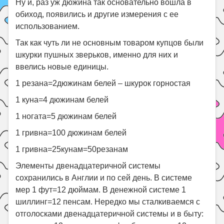
Ну и, раз уж дюжина так основательно вошла в
обиход, появились и другие измерения с ее
использованием.
Так как чуть ли не основным товаром купцов были
шкурки пушных зверьков, именно для них и
ввелись новые единицы.
1 резана=2дюжинам белей – шкурок горностая
1 куна=4 дюжинам белей
1 ногата=5 дюжинам белей
1 гривна=100 дюжинам белей
1 гривна=25кунам=50резанам
Элементы двенадцатеричной системы
сохранились в Англии и по сей день. В системе
мер 1 фут=12 дюймам. В денежной системе 1
шиллинг=12 пенсам. Нередко мы сталкиваемся с
отголосками двенадцатеричной системы и в быту: