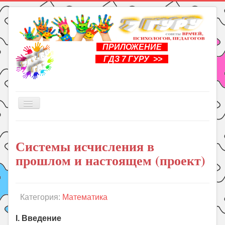
ПРИЛОЖЕНИЕ
ГДЗ 7 ГУРУ >>
Включить/
выключить
навигацию
Главная
Системы исчисления в
Книги
прошлом и настоящем (проект)
Рукоделие
Подготовка к школе
Уроки
Категория:
Математика
ГДЗ
I. Введение