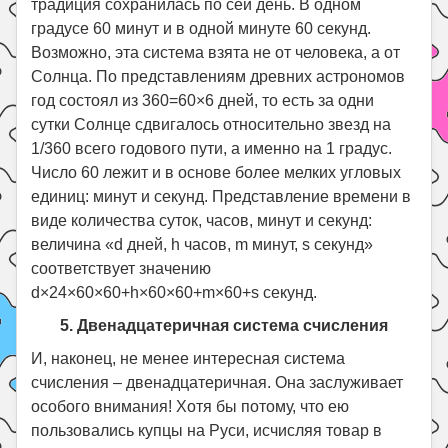
традиция сохранилась по сей день. В одном
градусе 60 минут и в одной минуте 60 секунд.
Возможно, эта система взята не от человека, а от
Солнца. По представлениям древних астрономов
год состоял из 360=60×6 дней, то есть за одни
сутки Солнце сдвигалось относительно звезд на
1/360 всего годового пути, а именно на 1 градус.
Число 60 лежит и в основе более мелких угловых
единиц: минут и секунд. Представление времени в
виде количества суток, часов, минут и секунд:
величина «d дней, h часов, m минут, s секунд»
соответствует значению
d×24×60×60+h×60×60+m×60+s секунд.
5. Двенадцатеричная система счисления
И, наконец, не менее интересная система
счисления – двенадцатеричная. Она заслуживает
особого внимания! Хотя бы потому, что ею
пользовались купцы на Руси, исчисляя товар в