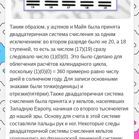
Таким образом, у ацтеков и Майя была принята
двадцатеричная система счисления за одним
исключением: во втором разряде было не 20, а 18
ступеней, то есть за числом (17)(19) сразу
следовало число (1)(0)(0). Это было сделано для
облегчения расчётов календарного цикла,
поскольку (1)(0)(0) = 360 примерно равно числу
дней в солнечном году. Для записи основными
знаками были точки(единицы) и
отрезки(пятёрки).Также двадцатеричная система
счисления была принята и у кельтов, населявших
Западную Европу, начиная со второго тысячелетия
до нашей эры. Основу для счета в этой системе
составляли пальцы рук и ног. Некоторые следы
двадцатеричной системы счисления кельтов
сохранились во французской денежной системе: