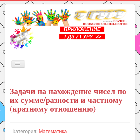
ПРИЛОЖЕНИЕ
ГДЗ 7 ГУРУ >>
Включить/
выключить
навигацию
Главная
Задачи на нахождение чисел по
Книги
их сумме/разности и частному
Рукоделие
(кратному отношению)
Подготовка к школе
Уроки
Категория:
Математика
ГДЗ