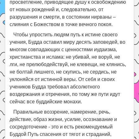
просветление, приводящее душу к освобождению
от новых рождений и, следовательно, от
разрушения и смерти, в состоянии нирваны –
слияния с Божеством в точке вечного покоя.
Чтобы упростить людям путь к истине своего
учения, Будда оставил миру десять заповедей, во
многом совпадающих с ценностями иудаизма,
христианства и ислама: не убивай, не воруй, не
лги, не прелюбодействуй, не клевещи, не клянись,
не болтай лишнего, не скупись, не сердись, не
уклоняйся от истинной веры. От себя и своих
учеников Будда требовал абсолютного
воздержания и отречения, по тому же пути идут
сейчас все буддийские монахи.
Правильные воззрение, намерение, речь,
действие, образ жизни, усилие, осознавание и
сосредоточение - это и есть рекомендуемый
Буддой Путь спасения от тягот и страданий,