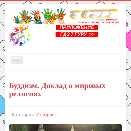
ПРИЛОЖЕНИЕ
ГДЗ 7 ГУРУ >>
Включить/
выключить
навигацию
Главная
Буддизм. Доклад о мировых
Книги
религиях
Рукоделие
Подготовка к школе
Уроки
Категория:
История
ГДЗ