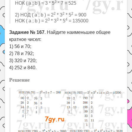
2
НОК ( a ; b ) = 3 * 5
* 7 = 525
2
2
2
2) НОД ( a ; b ) = 2
* 3
* 5
= 900
3
3
4
НОК ( a ; b ) = 2
* 3
* 5
= 135000
Задание № 167
. Найдите наименьшее общее
кратное чисел:
1) 56 и 70;
2) 78 и 792;
3) 320 и 720;
4) 252 и 840.
Решение