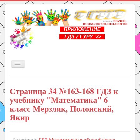
ПРИЛОЖЕНИЕ
ГДЗ 7 ГУРУ >>
Включить/
выключить
навигацию
Главная
Страница 34 №163-168 ГДЗ к
Книги
учебнику "Математика" 6
Рукоделие
класс Мерзляк, Полонский,
Подготовка к школе
Якир
Уроки
ГДЗ