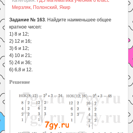
Категория:
ГДЗ Математика учебник 6 класс
Праздники
Мерзляк, Полонский, Якир
Психология
Задание № 163
. Найдите наименьшее общее
Летом!
кратное чисел:
Поиск
1) 8 и 12;
2) 12 и 16;
3) 6 и 12;
4) 10 и 21;
5) 24 и 36;
6) 6,8 и 12.
Решение