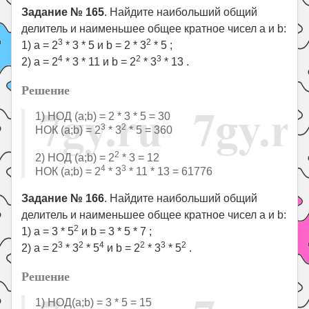
Задание № 165
. Найдите наибольший общий
делитель и наименьшее общее кратное чисел a и b:
3
2
1) a = 2
* 3 * 5 и b = 2 * 3
* 5 ;
4
2
3
2) a = 2
* 3 * 11 и b = 2
* 3
* 13 .
Решение
1) НОД (a;b) = 2 * 3 * 5 = 30
3
2
НОК (a;b) = 2
* 3
* 5 = 360
2
2) НОД (a;b) = 2
* 3 = 12
4
3
НОК (a;b) = 2
* 3
* 11 * 13 = 61776
Задание № 166
. Найдите наибольший общий
делитель и наименьшее общее кратное чисел a и b:
2
1) a = 3 * 5
и b = 3 * 5 * 7 ;
3
2
4
2
3
2
2) a = 2
* 3
* 5
и b = 2
* 3
* 5
.
Решение
1) НОД(a;b) = 3 * 5 = 15