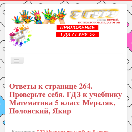
ПРИЛОЖЕНИЕ
ГДЗ 7 ГУРУ >>
Включить/
выключить
навигацию
Главная
Ответы к странице 264.
Книги
Проверьте себя. ГДЗ к учебнику
Рукоделие
Математика 5 класс Мерзляк,
Подготовка к школе
Полонский, Якир
Уроки
ГДЗ