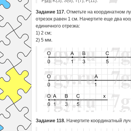
P(2), K(3), S(6), T(7), F(11).
Задание 117.
Отметьте на координатном луч
отрезок равен 1 см. Начертите еще два коо
единичного отрезка:
1) 2 см;
2) 5 мм.
Задание 118.
Начертите координатный луч и 