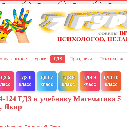
овка к школе
Уроки
ГДЗ
Праздники
Психология
ГДЗ 5
ГДЗ 6
ГДЗ 7
ГДЗ 8
ГДЗ 9
ГДЗ 10
класс
класс
класс
класс
класс
класс
4-124 ГДЗ к учебнику Математика 5
, Якир