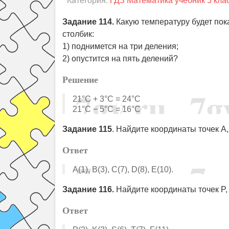
Категория:
ГДЗ Математика учебник 5 кла
Задание 114.
Какую температуру будет пока
столбик:
1) поднимется на три деления;
2) опустится на пять делений?
Решение
21°С + 3°С = 24°С
21°С − 5°С = 16°С
Задание 115
. Найдите координаты точек A, 
Ответ
A(1), B(3), C(7), D(8), E(10).
Задание 116.
Найдите координаты точек P, K
Ответ