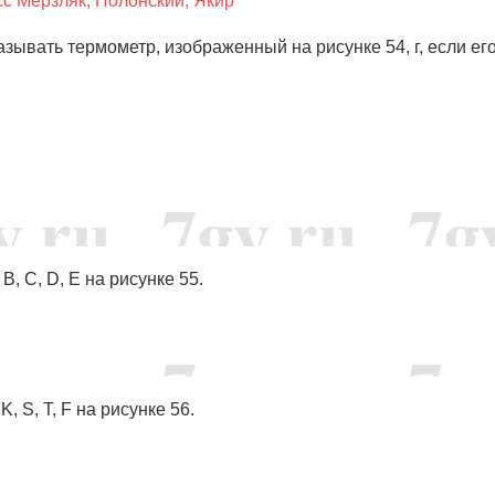
сс Мерзляк, Полонский, Якир
зывать термометр, изображенный на рисунке 54, г, если ег
B, C, D, E на рисунке 55.
, S, T, F на рисунке 56.