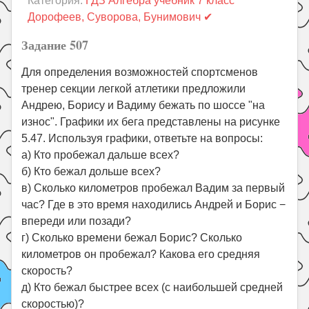
Категория:
ГДЗ Алгебра учебник 7 класс
Праздники
Дорофеев, Суворова, Бунимович ✔
Психология
Задание 507
Летом!
Для определения возможностей спортсменов
Поиск
тренер секции легкой атлетики предложили
Андрею, Борису и Вадиму бежать по шоссе "на
износ". Графики их бега представлены на рисунке
5.47. Используя графики, ответьте на вопросы:
а) Кто пробежал дальше всех?
б) Кто бежал дольше всех?
в) Сколько километров пробежал Вадим за первый
час? Где в это время находились Андрей и Борис −
впереди или позади?
г) Сколько времени бежал Борис? Сколько
километров он пробежал? Какова его средняя
скорость?
д) Кто бежал быстрее всех (с наибольшей средней
скоростью)?