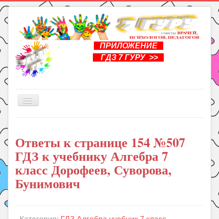
ПРИЛОЖЕНИЕ
ГДЗ 7 ГУРУ >>
Включить/
выключить
навигацию
Главная
Ответы к странице 154 №507
Книги
ГДЗ к учебнику Алгебра 7
Рукоделие
класс Дорофеев, Суворова,
Подготовка к школе
Бунимович
Уроки
ГДЗ