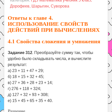
Категория:
ГДЗ Математика учебник 5 класс
Праздники
Дорофеев, Шарыгин, Суворова
Психология
Ответы к главе 4.
Летом!
ИСПОЛЬЗОВАНИЕ СВОЙСТВ
ДЕЙСТВИЙ ПРИ ВЫЧИСЛЕНИЯХ
Поиск
4.1 Свойства сложения и умножения
Задание 312
. Преобразуйте сумму так, чтобы
удобно было складывать числа, и вычислите
результат:
а) 23 + 11 + 47 + 29;
б) 18 + 15 + 32 + 45;
в) 27 + 36 + 28 + 23 + 14;
г) 276 + 118 + 324;
д) 127 + 32 + 93 + 308;
е) 15 + 45 + 65 + 35 + 40.
Решение