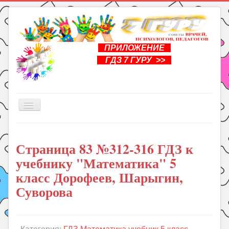
ПРИЛОЖЕНИЕ
ГДЗ 7 ГУРУ >>
Включить/
выключить
навигацию
Главная
Страница 83 №312-316 ГДЗ к
Книги
учебнику "Математика" 5
Рукоделие
класс Дорофеев, Шарыгин,
Подготовка к школе
Суворова
Уроки
ГДЗ