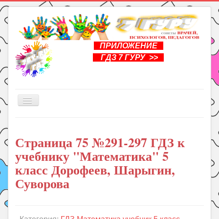
ПРИЛОЖЕНИЕ
ГДЗ 7 ГУРУ >>
Включить/
выключить
навигацию
Главная
Страница 75 №291-297 ГДЗ к
Книги
учебнику "Математика" 5
Рукоделие
класс Дорофеев, Шарыгин,
Подготовка к школе
Суворова
Уроки
ГДЗ