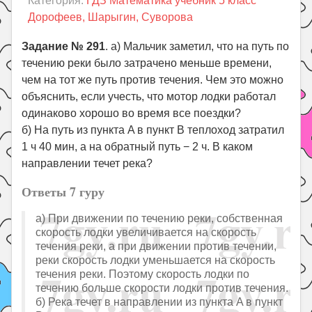
Категория:
ГДЗ Математика учебник 5 класс
Праздники
Дорофеев, Шарыгин, Суворова
Психология
Задание № 291
. а) Мальчик заметил, что на путь по
Летом!
течению реки было затрачено меньше времени,
Поиск
чем на тот же путь против течения. Чем это можно
объяснить, если учесть, что мотор лодки работал
одинаково хорошо во время все поездки?
б) На путь из пункта A в пункт B теплоход затратил
1 ч 40 мин, а на обратный путь − 2 ч. В каком
направлении течет река?
Ответы 7 гуру
а) При движении по течению реки, собственная
скорость лодки увеличивается на скорость
течения реки, а при движении против течении,
реки скорость лодки уменьшается на скорость
течения реки. Поэтому скорость лодки по
течению больше скорости лодки против течения.
б) Река течет в направлении из пункта A в пункт