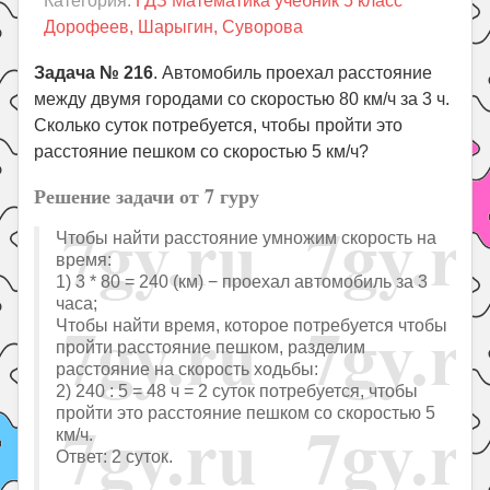
Категория:
ГДЗ Математика учебник 5 класс
Праздники
Дорофеев, Шарыгин, Суворова
Психология
Задача № 216
. Автомобиль проехал расстояние
Летом!
между двумя городами со скоростью 80 км/ч за 3 ч.
Поиск
Сколько суток потребуется, чтобы пройти это
расстояние пешком со скоростью 5 км/ч?
Решение задачи от 7 гуру
Чтобы найти расстояние умножим скорость на
время:
1) 3 * 80 = 240 (км) − проехал автомобиль за 3
часа;
Чтобы найти время, которое потребуется чтобы
пройти расстояние пешком, разделим
расстояние на скорость ходьбы:
2) 240 : 5 = 48 ч = 2 суток потребуется, чтобы
пройти это расстояние пешком со скоростью 5
км/ч.
Ответ: 2 суток.