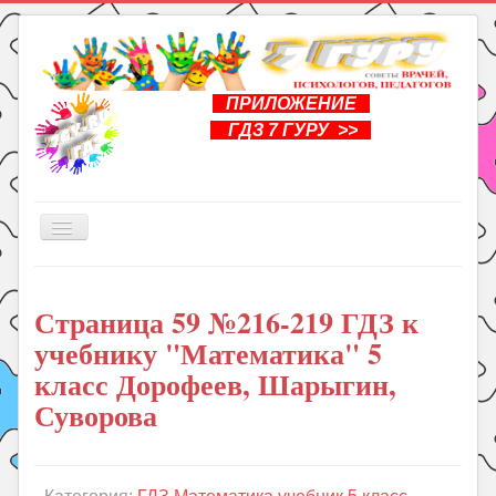
ПРИЛОЖЕНИЕ
ГДЗ 7 ГУРУ >>
Включить/
выключить
навигацию
Главная
Страница 59 №216-219 ГДЗ к
Книги
учебнику "Математика" 5
Рукоделие
класс Дорофеев, Шарыгин,
Подготовка к школе
Суворова
Уроки
ГДЗ