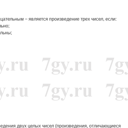
цательным − является произведение трех чисел, если:
льно;
ельны;
ведения двух целых чисел (произведения, отличающиеся