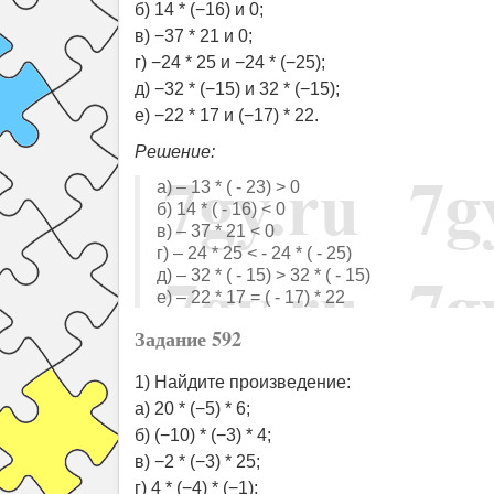
б) 14 * (−16) и 0;
в) −37 * 21 и 0;
г) −24 * 25 и −24 * (−25);
д) −32 * (−15) и 32 * (−15);
е) −22 * 17 и (−17) * 22.
Решение:
а) – 13 * ( - 23) > 0
б) 14 * ( - 16) < 0
в) – 37 * 21 < 0
г) – 24 * 25 < - 24 * ( - 25)
д) – 32 * ( - 15) > 32 * ( - 15)
е) – 22 * 17 = ( - 17) * 22
Задание 592
1) Найдите произведение:
а) 20 * (−5) * 6;
б) (−10) * (−3) * 4;
в) −2 * (−3) * 25;
г) 4 * (−4) * (−1);