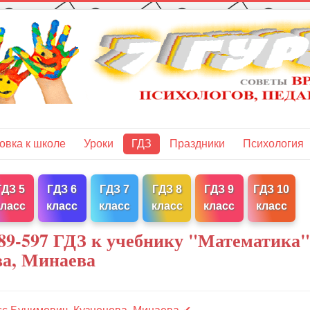
овка к школе
Уроки
ГДЗ
Праздники
Психология
ГДЗ 5
ГДЗ 6
ГДЗ 7
ГДЗ 8
ГДЗ 9
ГДЗ 10
класс
класс
класс
класс
класс
класс
89-597 ГДЗ к учебнику "Математика"
ва, Минаева