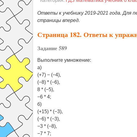
Категория:
ГДЗ Математика учебник 6 кла
Ответы к учебнику 2019-2021 года. Для п
страницы вперед.
Страница 182. Ответы к упраж
Задание 589
Выполните умножение:
а)
(+7) − (−4),
(−8) * (−6),
8 * (−5),
−6 * 4;
б)
(+15) * (−3),
(−6) * (−3),
−3 * (−8),
−7 * 7;