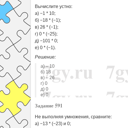
Вычислите устно:
а) −1 * 10;
б) −18 * (−1);
в) 26 * (−1);
г) 0 * (−25);
д) −101 * 0;
е) 0 * (−1).
Решение:
а) – 10
б) 18
в) – 26
г) 0
д) 0
е) 0
Задание 591
Не выполняя умножения, сравните:
а) −13 * (−23) и 0;