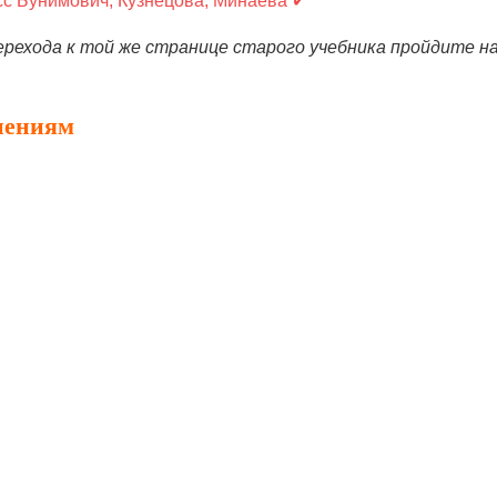
сс Бунимович, Кузнецова, Минаева ✔
ерехода к той же странице старого учебника пройдите на
нениям