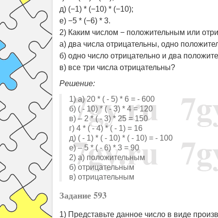
д) (−1) * (−10) * (−10);
е) −5 * (−6) * 3.
2) Каким числом − положительным или отри
а) два числа отрицательны, одно положите
б) одно число отрицательно и два положит
в) все три числа отрицательны?
Решение:
1) а) 20 * ( - 5) * 6 = - 600
б) ( - 10) * ( - 3) * 4 = 120
в) – 2 * ( - 3) * 25 = 150
г) 4 * ( - 4) * ( - 1) = 16
д) ( - 1) * ( - 10) * ( - 10) = - 100
е) – 5 * ( - 6) * 3 = 90
2) а) положительным
б) отрицательным
в) отрицательным
Задание 593
1) Представьте данное число в виде произ